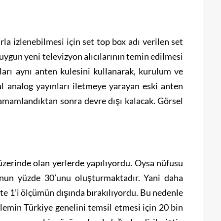
la izlenebilmesi için set top box adı verilen set
 uygun yeni televizyon alıcılarının temin edilmesi
ları aynı anten kulesini kullanarak, kurulum ve
al analog yayınları iletmeye yarayan eski anten
ş tamamlandıktan sonra devre dışı kalacak. Görsel
üzerinde olan yerlerde yapılıyordu. Oysa nüfusu
sunun yüzde 30’unu oluşturmaktadır. Yani daha
te 1’i ölçümün dışında bırakılıyordu. Bu nedenle
emin Türkiye genelini temsil etmesi için 20 bin