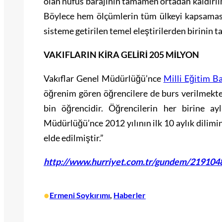
olan nüfus barajının tamamen ortadan kaldırıl
Böylece hem ölçümlerin tüm ülkeyi kapsamas
sisteme getirilen temel eleştirilerden birinin
VAKIFLARIN KİRA GELİRİ 205 MİLYON
Vakıflar Genel Müdürlüğü’nce
Milli Eğitim Ba
öğrenim gören öğrencilere de burs verilmekte
bin öğrencidir. Öğrencilerin her birine ay
Müdürlüğü’nce 2012 yılının ilk 10 aylık dilimi
elde edilmiştir.”
http://www.hurriyet.com.tr/gundem/219104
•
Ermeni Soykırımı
, 
Haberler