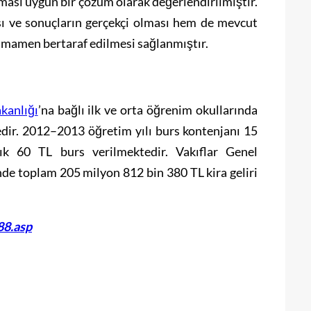
ması uygun bir çözüm olarak değerlendirilmiştir.
ı ve sonuçların gerçekçi olması hem de mevcut
 tamamen bertaraf edilmesi sağlanmıştır.
kanlığı
’na bağlı ilk ve orta öğrenim okullarında
dir. 2012–2013 öğretim yılı burs kontenjanı 15
lık 60 TL burs verilmektedir. Vakıflar Genel
nde toplam 205 milyon 812 bin 380 TL kira geliri
88.asp