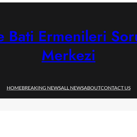
 Bati Ermenileri Sor
Merkezi
HOME
BREAKING NEWS
ALL NEWS
ABOUT
CONTACT US