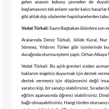
gelen anason kokusu çevreden de duyul
başlamasının tek anlamı vardır kalıcı hasarla
gibi ahlak dışı söylemler hapishanelerden tabu
Vedat Türkali:
Sayın Başbakan ölümlere son v
Aralarında Deniz Türkali, Jülide Kural, Nu
Sönmez, Yıldırım Türker gibi isimlerinde 
durağında oturma eylemi yaptı. Orhan Alkaya V
Vedat Türkali: Bu açlık grevleri sizden acıman
haklarım engelsiz duyurmak için destek vermen
destek vermeniz için düşüncesini değil insa
yaratıcı kişi, bir sanatçı olabilirsiniz. Sıradan b
eğitim aşamasında öğrenci olabilirsiniz. Dinda
bağlı olmayabilirsiniz. Hangi türden olursanız