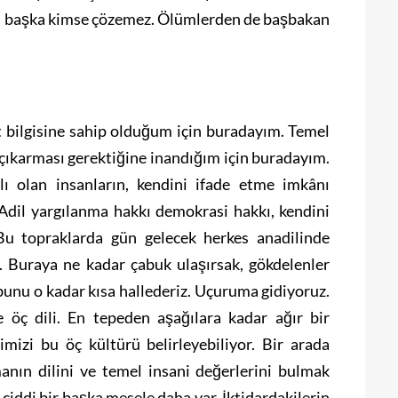
dan başka kimse çözemez. Ölümlerden de başbakan
bilgisine sahip olduğum için buradayım. Temel
 çıkarması gerektiğine inandığım için buradayım.
 olan insanların, kendini ifade etme imkânı
Adil yargılanma hakkı demokrasi hakkı, kendini
Bu topraklarda gün gelecek herkes anadilinde
 Buraya ne kadar çabuk ulaşırsak, gökdelenler
 bunu o kadar kısa hallederiz. Uçuruma gidiyoruz.
ve öç dili. En tepeden aşağılara kadar ağır bir
mizi bu öç kültürü belirleyebiliyor. Bir arada
anın dilini ve temel insani değerlerini bulmak
r ciddi bir başka mesele daha var. İktidardakilerin