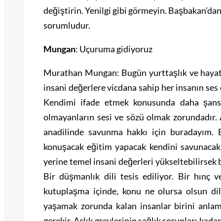
değiştirin. Yenilgi gibi görmeyin. Başbakan’
sorumludur.
Mungan
: Uçuruma gidiyoruz
Murathan Mungan: Bugün yurttaşlık ve hayat 
insani değerlere vicdana sahip her insanın ses
Kendimi ifade etmek konusunda daha şanslı
olmayanların sesi ve sözü olmak zorundadır. 
anadilinde savunma hakkı için buradayım. 
konuşacak eğitim yapacak kendini savunacak.
yerine temel insani değerleri yükseltebilirsek
Bir düşmanlık dili tesis ediliyor. Bir hınç 
kutuplaşma içinde, konu ne olursa olsun dili
yaşamak zorunda kalan insanlar birini anlam
gerekir. Açlık grevlerinin sağlık sorunları kada