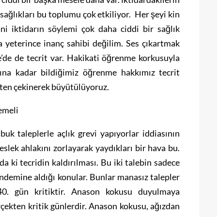
h sağlıkları bu toplumu çok etkiliyor. Her şeyi kin
ni iktidarın söylemi çok daha ciddi bir sağlık
 yeterince inanç sahibi değilim. Ses çıkartmak
ye’de de tecrit var. Hakikati öğrenme korkusuyla
ına kadar bildiğimiz öğrenme hakkımız tecrit
ten çekinerek büyütülüyoruz.
emeli
uk taleplerle açlık grevi yapıyorlar iddiasının
lek ahlakını zorlayarak yaydıkları bir hava bu.
a ki tecridin kaldırılması. Bu iki talebin sadece
ündemine aldığı konular. Bunlar manasız talepler
 40. gün kritiktir. Anason kokusu duyulmaya
erçekten kritik günlerdir. Anason kokusu, ağızdan