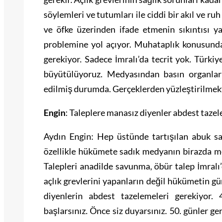
söylemleri ve tutumları ile ciddi bir akıl ve ru
ve öfke üzerinden ifade etmenin sıkıntısı ya
problemine yol açıyor. Muhataplık konusunda
gerekiyor. Sadece İmralı’da tecrit yok. Türki
büyütülüyoruz. Medyasından basın organlar
edilmiş durumda. Gerçeklerden yüzleştirilmek
Engin
: Taleplere manasız diyenler abdest tazel
Aydın Engin: Hep üstünde tartışılan abuk sab
özellikle hükümete sadık medyanın birazda mes
Talepleri anadilde savunma, öbür talep İmralı’d
açlık grevlerini yapanların değil hükümetin g
diyenlerin abdest tazelemeleri gerekiyor.
başlarsınız. Önce siz duyarsınız. 50. günler g