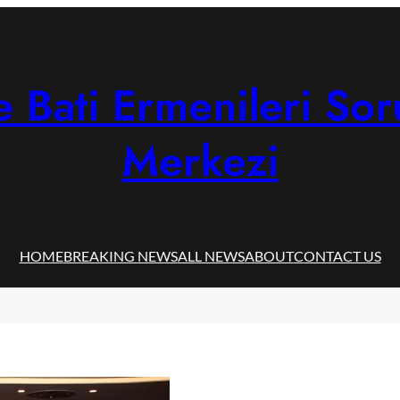
 Bati Ermenileri Sor
Merkezi
HOME
BREAKING NEWS
ALL NEWS
ABOUT
CONTACT US