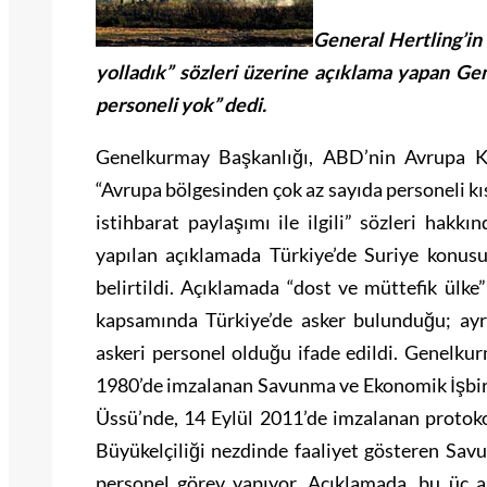
General Hertling’in
yolladık” sözleri üzerine açıklama yapan Ge
personeli yok” dedi.
Genelkurmay Başkanlığı, ABD’nin Avrupa K
“Avrupa bölgesinden çok az sayıda personeli kı
istihbarat paylaşımı ile ilgili” sözleri hakk
yapılan açıklamada Türkiye’de Suriye konus
belirtildi. Açıklamada “dost ve müttefik ülk
kapsamında Türkiye’de asker bulunduğu; ayrı
askeri personel olduğu ifade edildi. Genelku
1980’de imzalanan Savunma ve Ekonomik İşbirl
Üssü’nde, 14 Eylül 2011’de imzalanan protok
Büyükelçiliği nezdinde faaliyet gösteren Savu
personel görev yapıyor. Açıklamada, bu üç a