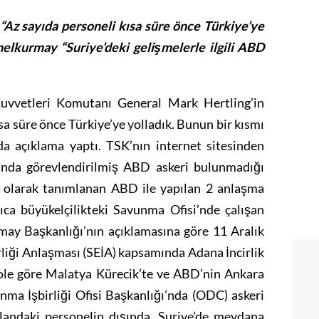
 “Az sayıda personeli kısa süre önce Türkiye’ye
nelkurmay “Suriye’deki gelişmelerle ilgili ABD
uvvetleri Komutanı General Mark Hertling’in
sa süre önce Türkiye’ye yolladık. Bunun bir kısmı
ında açıklama yaptı. TSK’nın internet sitesinden
unda görevlendirilmiş ABD askeri bulunmadığı
e” olarak tanımlanan ABD ile yapılan 2 anlaşma
ca büyükelçilikteki Savunma Ofisi’nde çalışan
rmay Başkanlığı’nın açıklamasına göre 11 Aralık
iği Anlaşması (SEİA) kapsamında Adana İncirlik
ole göre Malatya Kürecik’te ve ABD’nin Ankara
nma İşbirliği Ofisi Başkanlığı’nda (ODC) askeri
landaki personelin dışında, Suriye’de meydana