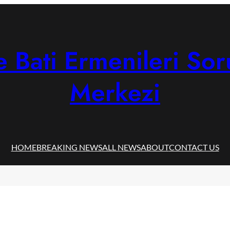
 Bati Ermenileri Sor
Merkezi
HOME
BREAKING NEWS
ALL NEWS
ABOUT
CONTACT US