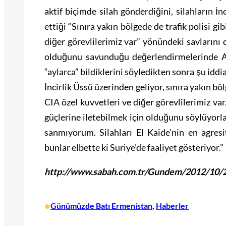
aktif biçimde silah gönderdiğini, silahların İ
ettiği “Sınıra yakın bölgede de trafik polisi gi
diğer görevlilerimiz var” yönündeki savlarını 
olduğunu savunduğu değerlendirmelerinde AB
“aylarca” bildiklerini söyledikten sonra şu idd
İncirlik Üssü üzerinden geliyor, sınıra yakın böl
CIA özel kuvvetleri ve diğer görevlilerimiz v
güçlerine iletebilmek için olduğunu söylüyorl
sanmıyorum. Silahları El Kaide’nin en agres
bunlar elbette ki Suriye’de faaliyet gösteriyor.”
http://www.sabah.com.tr/Gundem/2012/10/28/
•
Günümüzde Batı Ermenistan
, 
Haberler