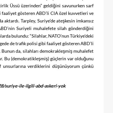
ncirlik Üssü üzerinden” geldiğini savunurken sarf
bi faaliyet gösteren ABD’li CIA özel kuvvetleri ve
da aktardı. Tarpley, Suriye’de ateşkesin imkansız
D’nin Suriyeli muhalefete silah gönderdiğini
ialarda bulundu: “Silahlar, NATO’nun Türkiye’deki
gede de trafik polisi gibi faaliyet gösteren ABD’li
ar. Bunun da, silahları demokrakleşmiş muhalefet
ar. Bu (demokratikleşmiş) güçlerin var olduğunu
if unsurlarına verdiklerini düşünüyorum çünkü
suriye-ile-ilgili-abd-askeri-yok