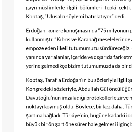
gayrımüslimlerle ilgili bölümleri tepki çek
Koptaş, “Ulusalcı söylemi hatırlatıyor” dedi.
Erdoğan, kongre konuşmasında “75 milyonun par
kullanmıştı: “Kıbrıs ve Karabağ meselelerinde 
empoze eden ilkeli tutumumuzu sürdüreceğiz. O
yanında yer alanlar, içeride ve dışarıda fark etm
yerine gelmedikçe bizim tutumumuzda da bir d
Koptaş, Taraf ’a Erdoğan’ın bu sözleriyle ilgili
Kongre’deki sözleriyle, Abdullah Gül öncülüğü
Davutoğlu’nun imzaladığı protokollerle zirve n
noktayı koymuş oldu. Böylece, bir kez daha, Tü
şartına bağladı. Türkiye’nin, bugüne kadarki idd
büyük bir ön şart öne sürer hale gelmesi ilginç 