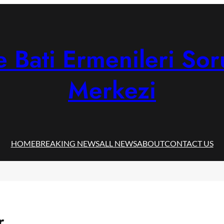
 Bati Ermenileri Sor
Merkezi
HOME
BREAKING NEWS
ALL NEWS
ABOUT
CONTACT US
r