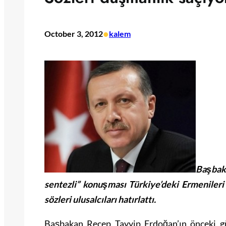
•
October 3, 2012
kalem
Başbak
sentezli” konuşması Türkiye’deki Ermenileri 
sözleri ulusalcıları hatırlattı.
Başbakan Recep Tayyip Erdoğan’ın önceki g