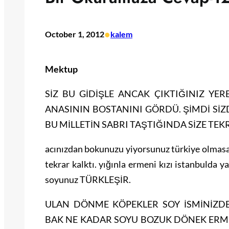
•
October 1, 2012
kalem
Mektup
SİZ BU GİDİŞLE ANCAK ÇIKTIĞINIZ YER
ANASININ BOSTANINI GÖRDÜ. ŞİMDİ Sİ
BU MİLLETİN SABRI TAŞTIĞINDA SİZE TEK
acınızdan bokunuzu yiyorsunuz türkiye olmasa
tekrar kalktı. yığınla ermeni kızı istanbulda 
soyunuz TÜRKLEŞİR.
ULAN DÖNME KÖPEKLER SOY İSMİNİZDE
BAK NE KADAR SOYU BOZUK DÖNEK ERME