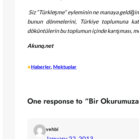
Siz “Türkleşme” eyleminin ne manaya geldiğin
bunun dönmelerini, Türkiye toplumuna katm
döküntülerin bu toplumun içinde karışması, me
Akunq.net
•
Haberler
, 
Mektuplar
One response to “Bir Okurumuz
vehbi
January 22, 2013