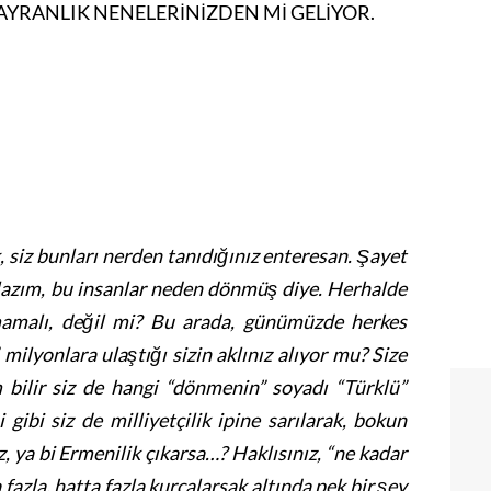
AYRANLIK NENELERİNİZDEN Mİ GELİYOR.
 siz bunları nerden tanıdığınız enteresan. Şayet
azım, bu insanlar neden dönmüş diye. Herhalde
amalı, değil mi? Bu arada, günümüzde herkes
milyonlara ulaştığı sizin aklınız alıyor mu? Size
m bilir siz de hangi “dönmenin” soyadı “Türklü”
 gibi siz de milliyetçilik ipine sarılarak, bokun
, ya bi Ermenilik çıkarsa…? Haklısınız, “ne kadar
azla, hatta fazla kurcalarsak altında pek bir şey