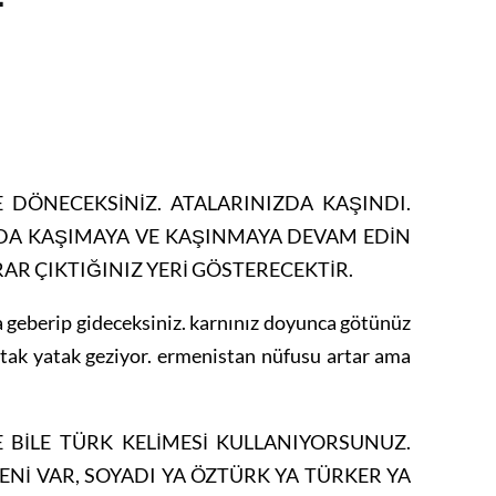
E DÖNECEKSİNİZ. ATALARINIZDA KAŞINDI.
ZDA KAŞIMAYA VE KAŞINMAYA DEVAM EDİN
RAR ÇIKTIĞINIZ YERİ GÖSTERECEKTİR.
 geberip gideceksiniz. karnınız doyunca götünüz
yatak yatak geziyor. ermenistan nüfusu artar ama
 BİLE TÜRK KELİMESİ KULLANIYORSUNUZ.
Nİ VAR, SOYADI YA ÖZTÜRK YA TÜRKER YA