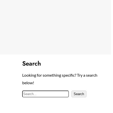
Search
Looking for something specific? Try a search
below!
S
Search
e
a