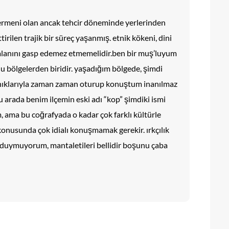
rmeni olan ancak tehcir döneminde yerlerinden
irilen trajik bir süreç yaşanmış. etnik kökeni, dini
alanını gasp edemez etmemelidir.ben bir muş’luyum
 bölgelerden biridir. yaşadığım bölgede, şimdi
anıklarıyla zaman zaman oturup konuştum inanılmaz
bu arada benim ilçemin eski adı “kop” şimdiki ismi
, ama bu coğrafyada o kadar çok farklı kültürle
konusunda çok idialı konuşmamak gerekir. ırkçılık
 duymuyorum, mantaletileri bellidir boşunu çaba