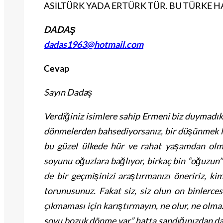
ASİLTÜRK YADA ERTÜRK TÜR. BU TÜRKE H
DADAŞ
dadas1963@hotmail.com
Cevap
Sayın Dadaş
Verdiğiniz isimlere sahip Ermeni biz duymadık,
dönmelerden bahsediyorsanız, bir düşünmek l
bu güzel ülkede hür ve rahat yaşamdan olm
soyunu oğuzlara bağlıyor, birkaç bin “oğuzun” 
de bir geçmişinizi araştırmanızı öneririz, ki
torunusunuz. Fakat siz, siz olun on binlercesi
çıkmaması için karıştırmayın, ne olur, ne olmaz
soyu bozuk dönme var” hatta sandığınızdan da f