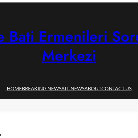
 Bati Ermenileri Sor
Merkezi
HOME
BREAKING NEWS
ALL NEWS
ABOUT
CONTACT US
2