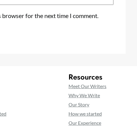
s browser for the next time I comment.
Resources
Meet Our Writers
Why We Write
Our Story
ted
How we started
Our Experience