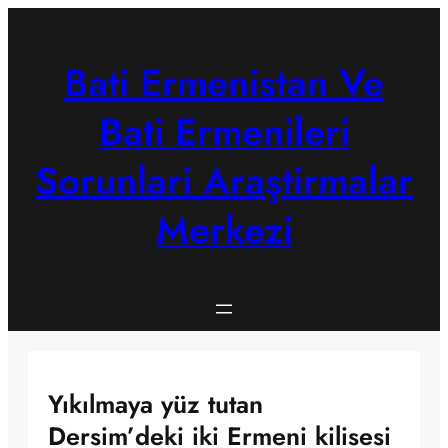
Skip
to
content
Bati Ermenistan Ve
Bati Ermenileri
Sorunlari Araştirmalar
Merkezi
Yıkılmaya yüz tutan
Dersim’deki iki Ermeni kilisesi