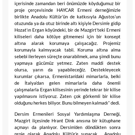
içerisinde zamandan beri önümüzde köyduğumuz bir
proje çerçevisinde HAYCAR Ermeni derneğimizle
birlikte Anadolu Kültür’ün de katkısıyla Ağustos’un
otuzunda ya da otuz birinde altı kişiyle Dersim’e gidip
Hozat’ın Ergan köyündeki, bir de Mazgirt’teki Ermeni
kiliseleri daha kötüye gitmemesi için bir konsept
altına alarak korumaya çalışacağız. Projemiz
korumayla kalmıyacak tabii. Koruma altına alma
sebebi ilerleyen süreçte onarabilmek, ama şimdi bunu
yapmaya gücümüz yetmez. Zaten maddi destek
olursa, yarın da yapabileceğiz. Destekleyecek
kurumlar çıkarsa, Ermenistan’daki mimarlarla, belki
de İtalya’dan gelen mimarlarla daha önemli
çalışmalarla Ergan kilisesinin yerinde tekrar bir kilise
yapılmasını istiyoruz. Zaten çok görkemli bir kilise
olduğunu herkes biliyor. Bunu bilmeyen kalmadı’’ dedi.
Dersim Ermenileri Sosyal Yardımlaşma Derneği,
Mazgirt ilçesinde Hrant Dink anısına bir kütuphane
açmayı da planlıyor. Dersim’den döndükten sonra
proje olarak Anadolu Kültür’e sunacak. Anadolu