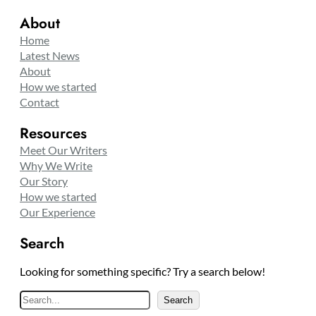
About
Home
Latest News
About
How we started
Contact
Resources
Meet Our Writers
Why We Write
Our Story
How we started
Our Experience
Search
Looking for something specific? Try a search below!
S
Search
e