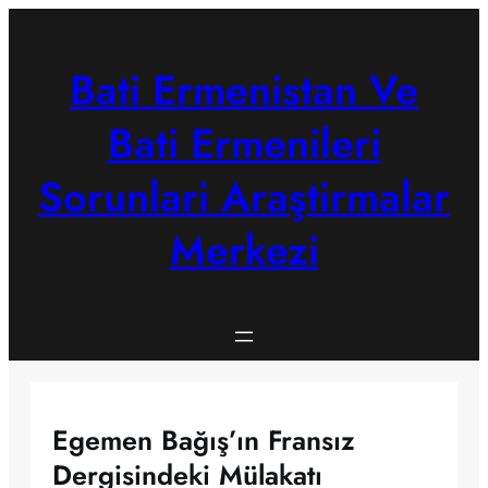
Skip
to
content
Bati Ermenistan Ve
Bati Ermenileri
Sorunlari Araştirmalar
Merkezi
Egemen Bağış’ın Fransız
Dergisindeki Mülakatı