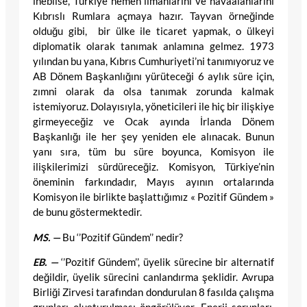
inebilse, Türkiye hemen limanlarını ve havaalanlarını
Kıbrıslı Rumlara açmaya hazır. Tayvan örneğinde
olduğu gibi, bir ülke ile ticaret yapmak, o ülkeyi
diplomatik olarak tanımak anlamına gelmez. 1973
yılından bu yana, Kıbrıs Cumhuriyeti’ni tanımıyoruz ve
AB Dönem Başkanlığını yürüteceği 6 aylık süre için,
zımni olarak da olsa tanımak zorunda kalmak
istemiyoruz. Dolayısıyla, yöneticileri ile hiç bir ilişkiye
girmeyeceğiz ve Ocak ayında İrlanda Dönem
Başkanlığı ile her şey yeniden ele alınacak. Bunun
yanı sıra, tüm bu süre boyunca, Komisyon ile
ilişkilerimizi sürdüreceğiz. Komisyon, Türkiye’nin
öneminin farkındadır, Mayıs ayının ortalarında
Komisyon ile birlikte başlattığımız « Pozitif Gündem »
de bunu göstermektedir.
MS. —
Bu ‘’Pozitif Gündem’’ nedir?
EB. —
‘’Pozitif Gündem’’, üyelik sürecine bir alternatif
değildir, üyelik sürecini canlandırma şeklidir. Avrupa
Birliği Zirvesi tarafından dondurulan 8 fasılda çalışma