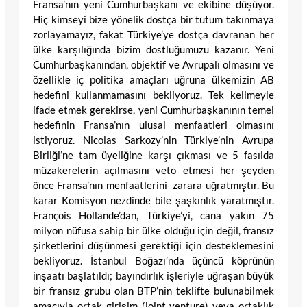
Fransa’nın yeni Cumhurbaşkanı ve ekibine düşüyor.
Hiç kimseyi bize yönelik dostça bir tutum takınmaya
zorlayamayız, fakat Türkiye’ye dostça davranan her
ülke karşılığında bizim dostluğumuzu kazanır. Yeni
Cumhurbaşkanından, objektif ve Avrupalı olmasını ve
özellikle iç politika amaçları uğruna ülkemizin AB
hedefini kullanmamasını bekliyoruz. Tek kelimeyle
ifade etmek gerekirse, yeni Cumhurbaşkanının temel
hedefinin Fransa’nın ulusal menfaatleri olmasını
istiyoruz. Nicolas Sarkozy’nin Türkiye’nin Avrupa
Birliği’ne tam üyeliğine karşı çıkması ve 5 fasılda
müzakerelerin açılmasını veto etmesi her şeyden
önce Fransa’nın menfaatlerini zarara uğratmıştır. Bu
karar Komisyon nezdinde bile şaşkınlık yaratmıştır.
François Hollande’dan, Türkiye’yi, cana yakın 75
milyon nüfusa sahip bir ülke olduğu için değil, fransız
şirketlerini düşünmesi gerektiği için desteklemesini
bekliyoruz. İstanbul Boğazı’nda üçüncü köprünün
inşaatı başlatıldı; bayındırlık işleriyle uğraşan büyük
bir fransız grubu olan BTP’nin teklifte bulunabilmek
amacıyla ortak girişim (joint venture) veya ortaklık