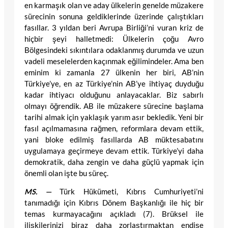
en karmaşık olan ve aday ülkelerin genelde müzakere
sürecinin sonuna geldiklerinde üzerinde çalıştıkları
fasıllar. 3 yıldan beri Avrupa Birliği’ni vuran kriz de
hiçbir şeyi halletmedi: Ülkelerin çoğu Avro
Bölgesindeki sıkıntılara odaklanmış durumda ve uzun
vadeli meselelerden kaçınmak eğilimindeler. Ama ben
eminim ki zamanla 27 ülkenin her biri, AB’nin
Türkiye’ye, en az Türkiye’nin AB’ye ihtiyaç duyduğu
kadar ihtiyacı olduğunu anlayacaklar. Biz sabırlı
olmayı öğrendik. AB ile müzakere sürecine başlama
tarihi almak için yaklaşık yarım asır bekledik. Yeni bir
fasıl açılmamasına rağmen, reformlara devam ettik,
yani bloke edilmiş fasıllarda AB müktesabatını
uygulamaya geçirmeye devam ettik. Türkiye’yi daha
demokratik, daha zengin ve daha güçlü yapmak için
önemli olan işte bu süreç.
MS. —
Türk Hükümeti, Kıbrıs Cumhuriyeti’ni
tanımadığı için Kıbrıs Dönem Başkanlığı ile hiç bir
temas kurmayacağını açıkladı (7). Brüksel ile
ilişkilerinizi biraz daha zorlaştırmaktan endişe