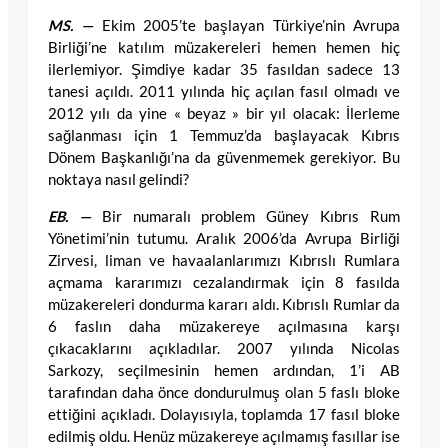
MS. —
Ekim 2005’te başlayan Türkiye’nin Avrupa
Birliği’ne katılım müzakereleri hemen hemen hiç
ilerlemiyor. Şimdiye kadar 35 fasıldan sadece 13
tanesi açıldı. 2011 yılında hiç açılan fasıl olmadı ve
2012 yılı da yine « beyaz » bir yıl olacak: İlerleme
sağlanması için 1 Temmuz’da başlayacak Kıbrıs
Dönem Başkanlığı’na da güvenmemek gerekiyor. Bu
noktaya nasıl gelindi?
EB. —
Bir numaralı problem Güney Kıbrıs Rum
Yönetimi’nin tutumu. Aralık 2006’da Avrupa Birliği
Zirvesi, liman ve havaalanlarımızı Kıbrıslı Rumlara
açmama kararımızı cezalandırmak için 8 fasılda
müzakereleri dondurma kararı aldı. Kıbrıslı Rumlar da
6 faslın daha müzakereye açılmasına karşı
çıkacaklarını açıkladılar. 2007 yılında Nicolas
Sarkozy, seçilmesinin hemen ardından, 1’i AB
tarafından daha önce dondurulmuş olan 5 faslı bloke
ettiğini açıkladı. Dolayısıyla, toplamda 17 fasıl bloke
edilmiş oldu. Henüz müzakereye açılmamış fasıllar ise