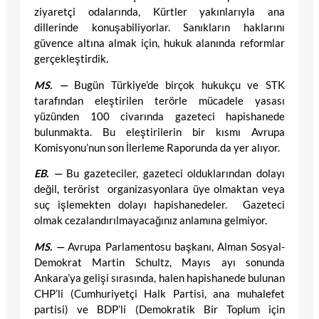
ziyaretçi odalarında, Kürtler yakınlarıyla ana
dillerinde konuşabiliyorlar. Sanıkların haklarını
güvence altına almak için, hukuk alanında reformlar
gerçekleştirdik.
MS. —
Bugün Türkiye’de birçok hukukçu ve STK
tarafından eleştirilen terörle mücadele yasası
yüzünden 100 civarında gazeteci hapishanede
bulunmakta. Bu eleştirilerin bir kısmı Avrupa
Komisyonu’nun son İlerleme Raporunda da yer alıyor.
EB. —
Bu gazeteciler, gazeteci olduklarından dolayı
değil, terörist organizasyonlara üye olmaktan veya
suç işlemekten dolayı hapishanedeler. Gazeteci
olmak cezalandırılmayacağınız anlamına gelmiyor.
MS. —
Avrupa Parlamentosu başkanı, Alman Sosyal-
Demokrat Martin Schultz, Mayıs ayı sonunda
Ankara’ya gelişi sırasında, halen hapishanede bulunan
CHP’li (Cumhuriyetçi Halk Partisi, ana muhalefet
partisi) ve BDP’li (Demokratik Bir Toplum için