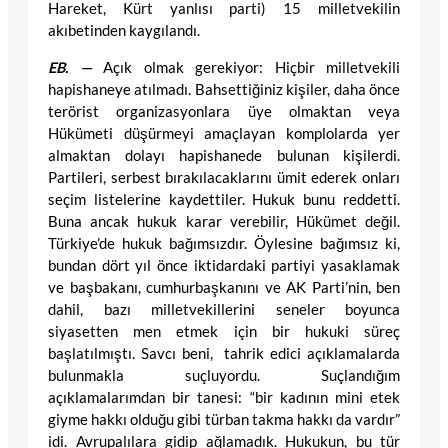
Hareket, Kürt yanlısı parti) 15 milletvekilin
akıbetinden kaygılandı.
EB. —
Açık olmak gerekiyor: Hiçbir milletvekili
hapishaneye atılmadı. Bahsettiğiniz kişiler, daha önce
terörist organizasyonlara üye olmaktan veya
Hükümeti düşürmeyi amaçlayan komplolarda yer
almaktan dolayı hapishanede bulunan kişilerdi.
Partileri, serbest bırakılacaklarını ümit ederek onları
seçim listelerine kaydettiler. Hukuk bunu reddetti.
Buna ancak hukuk karar verebilir, Hükümet değil.
Türkiye’de hukuk bağımsızdır. Öylesine bağımsız ki,
bundan dört yıl önce iktidardaki partiyi yasaklamak
ve başbakanı, cumhurbaşkanını ve AK Parti’nin, ben
dahil, bazı milletvekillerini seneler boyunca
siyasetten men etmek için bir hukuki süreç
başlatılmıştı. Savcı beni, tahrik edici açıklamalarda
bulunmakla suçluyordu. Suçlandığım
açıklamalarımdan bir tanesi: “bir kadının mini etek
giyme hakkı olduğu gibi türban takma hakkı da vardır”
idi. Avrupalılara gidip ağlamadık. Hukukun, bu tür