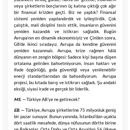
veya şirketlerin borçlarının üç katına çıktığı çok ağır
bir finansal krizden geçti. Biz ne yaptık? Finansal
sistemi yeniden yapılandırdık ve iyileştirdik. Çok
çalıştık, mali disiplini tesis ettik, insanların güvenini
yeniden kazandık ve istikrarı sağladık. Bugün
Avrupa’nın en dinamik ekonomisiyiz ve Çin’den sonra,
G8’de ikinci sıradayız. Avrupa da kendine güvenini
yeniden kazanmalı. Avrupa, krize rağmen hâlâ
dünyanın en zengin bölgesi: Sadece kişi başına düşen
ortalama gelirden bahsetmiyorum, insan hakları ve
ifade özgürlüğü, gıda güvenliği veya yenilenebilir
enerji standartlarından da bahsediyorum. Avrupa
projesi, bu kıtada barış ve istikrarı sağladı. Şu andaki
eksiği, siyasi irade ve gerçek bir liderlik.
MS. —
Türkiye AB’ye ne getirecek?
EB. —
Türkiye, Avrupa şirketlerine 75 milyonluk geniş
bir pazar sunuyor. Bunun yanında, İstanbul’dan uçakla
dört saatlik mesafede, dünya nüfusunun dörtte birine
ve Balkanlar, Orta Doğu ve Orta Asya’dan 56 ülkeye