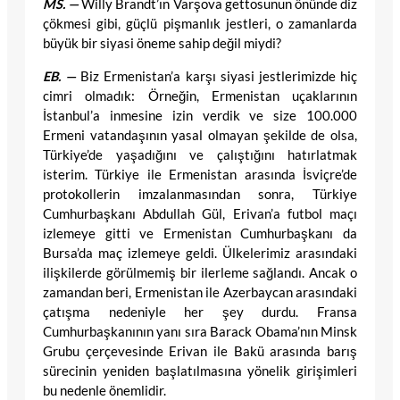
MS. —
Willy Brandt’ın Varşova gettosunun önünde diz
çökmesi gibi, güçlü pişmanlık jestleri, o zamanlarda
büyük bir siyasi öneme sahip değil miydi?
EB. —
Biz Ermenistan’a karşı siyasi jestlerimizde hiç
cimri olmadık: Örneğin, Ermenistan uçaklarının
İstanbul’a inmesine izin verdik ve size 100.000
Ermeni vatandaşının yasal olmayan şekilde de olsa,
Türkiye’de yaşadığını ve çalıştığını hatırlatmak
isterim. Türkiye ile Ermenistan arasında İsviçre’de
protokollerin imzalanmasından sonra, Türkiye
Cumhurbaşkanı Abdullah Gül, Erivan’a futbol maçı
izlemeye gitti ve Ermenistan Cumhurbaşkanı da
Bursa’da maç izlemeye geldi. Ülkelerimiz arasındaki
ilişkilerde görülmemiş bir ilerleme sağlandı. Ancak o
zamandan beri, Ermenistan ile Azerbaycan arasındaki
çatışma nedeniyle her şey durdu. Fransa
Cumhurbaşkanının yanı sıra Barack Obama’nın Minsk
Grubu çerçevesinde Erivan ile Bakü arasında barış
sürecinin yeniden başlatılmasına yönelik girişimleri
bu nedenle önemlidir.