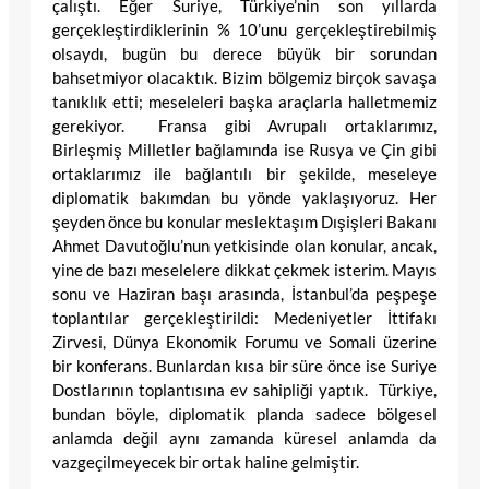
çalıştı. Eğer Suriye, Türkiye’nin son yıllarda
gerçekleştirdiklerinin % 10’unu gerçekleştirebilmiş
olsaydı, bugün bu derece büyük bir sorundan
bahsetmiyor olacaktık. Bizim bölgemiz birçok savaşa
tanıklık etti; meseleleri başka araçlarla halletmemiz
gerekiyor. Fransa gibi Avrupalı ortaklarımız,
Birleşmiş Milletler bağlamında ise Rusya ve Çin gibi
ortaklarımız ile bağlantılı bir şekilde, meseleye
diplomatik bakımdan bu yönde yaklaşıyoruz. Her
şeyden önce bu konular meslektaşım Dışişleri Bakanı
Ahmet Davutoğlu’nun yetkisinde olan konular, ancak,
yine de bazı meselelere dikkat çekmek isterim. Mayıs
sonu ve Haziran başı arasında, İstanbul’da peşpeşe
toplantılar gerçekleştirildi: Medeniyetler İttifakı
Zirvesi, Dünya Ekonomik Forumu ve Somali üzerine
bir konferans. Bunlardan kısa bir süre önce ise Suriye
Dostlarının toplantısına ev sahipliği yaptık. Türkiye,
bundan böyle, diplomatik planda sadece bölgesel
anlamda değil aynı zamanda küresel anlamda da
vazgeçilmeyecek bir ortak haline gelmiştir.