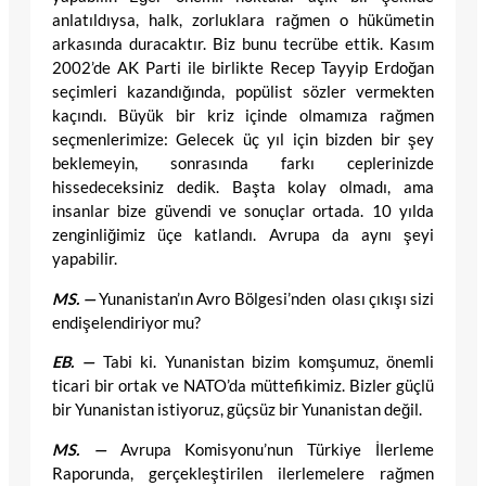
anlatıldıysa, halk, zorluklara rağmen o hükümetin
arkasında duracaktır. Biz bunu tecrübe ettik. Kasım
2002’de AK Parti ile birlikte Recep Tayyip Erdoğan
seçimleri kazandığında, popülist sözler vermekten
kaçındı. Büyük bir kriz içinde olmamıza rağmen
seçmenlerimize: Gelecek üç yıl için bizden bir şey
beklemeyin, sonrasında farkı ceplerinizde
hissedeceksiniz dedik. Başta kolay olmadı, ama
insanlar bize güvendi ve sonuçlar ortada. 10 yılda
zenginliğimiz üçe katlandı. Avrupa da aynı şeyi
yapabilir.
MS. —
Yunanistan’ın Avro Bölgesi’nden olası çıkışı sizi
endişelendiriyor mu?
EB. —
Tabi ki. Yunanistan bizim komşumuz, önemli
ticari bir ortak ve NATO’da müttefikimiz. Bizler güçlü
bir Yunanistan istiyoruz, güçsüz bir Yunanistan değil.
MS. —
Avrupa Komisyonu’nun Türkiye İlerleme
Raporunda, gerçekleştirilen ilerlemelere rağmen