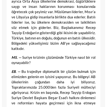
ayrıca Orta Asya ülkelerine demokrasi, özgürlüklere
saygı ve insan haklarının korunması konularında
öğretecek çok şeyimiz var. Müslüman liderler, Mısır’a
ve Libya’ya gidip insanlarla birlikte dua ederler. Batılı
liderler ise, bu ülkelere demokrasiden ve laiklikten
söz etmek için giderler. Biz, Başbakanımız Recep
Tayyip Erdoğan’ın gösterdiği gibi ikisini de yapabiliriz.
Türkiye, batının en doğulu, doğunun en batılı ülkesidir.
Bölgedeki yükselişimiz bizim AB’ye sağlayacağımız
katkıdır.
MS. —
Suriye krizinin çözümünde Türkiye nasıl bir rol
oynayabilir?
EB. —
Bu trajediye diplomatik bir çözüm bulmak için
elimizden gelenin en iyisini yapıyoruz. Bu bölgeyi AB
ülkelerinin çoğundan daha iyi biliyoruz.
Topraklarımızda 25.000’den fazla Suriyeli mülteciyi
ağırlıyoruz. Krizin en başında, Recep Tayyip Erdogan
Suriye Devlet Başkanı Beşar Esad’ı halkını dinlemesi
ve reformları hayata geçirmesi için ikna etmeye