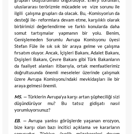
grupları oluşturulması öngörülüyor. Enerji sorunları,
uluslararası terörizmle mücadele ve vize sorunu ile
ilgili çalışma grupları da olacak. Bu, -Komisyon’un da
desteği ile- reformlara devam etme, karşılıklı olarak
birbirimizi değerlendirme ve farklı konularda daha
somut tartışmalar yapmanın bir yolu. Benim,
Genişlemeden Sorumlu Avrupa Komisyonu üyesi
Stefan Füle ile sık sık bir araya gelme ve çalışma
fırsatım oluyor. Ancak, İçişleri Bakanı, Adalet Bakanı,
Dışişleri Bakanı, Çevre Bakanı gibi Türk Bakanların
da faaliyet alanları itibarıyla, ortak menfaatlerimiz
doğrultusunda önemli meseleler üzerinde çalışmak
üzere Avrupa Komisyonu’ndaki mevkidaşları ile bir
araya gelmesi önemli.
MS. —
Türklerin Avrupa’ya karşı artan şüpheciliği sizi
düşündürüyor mu? Bu tatsız gidişatı nasıl
yorumluyorsunuz?
EB. —
Avrupa yanlısı görüşlerde yaşanan erozyon,
bize karşı olan bazı incitici açıklama ve kararların
sonucudur. Türkiye, üyelik müzakereleri devam