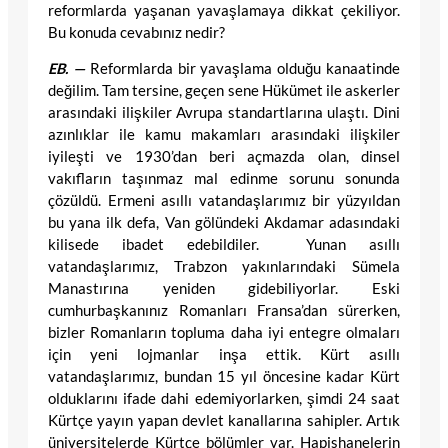
reformlarda yaşanan yavaşlamaya dikkat çekiliyor.
Bu konuda cevabınız nedir?
EB. —
Reformlarda bir yavaşlama olduğu kanaatinde
değilim. Tam tersine, geçen sene Hükümet ile askerler
arasındaki ilişkiler Avrupa standartlarına ulaştı. Dini
azınlıklar ile kamu makamları arasındaki ilişkiler
iyileşti ve 1930’dan beri açmazda olan, dinsel
vakıfların taşınmaz mal edinme sorunu sonunda
çözüldü. Ermeni asıllı vatandaşlarımız bir yüzyıldan
bu yana ilk defa, Van gölündeki Akdamar adasındaki
kilisede ibadet edebildiler. Yunan asıllı
vatandaşlarımız, Trabzon yakınlarındaki Sümela
Manastırına yeniden gidebiliyorlar. Eski
cumhurbaşkanınız Romanları Fransa’dan sürerken,
bizler Romanların topluma daha iyi entegre olmaları
için yeni lojmanlar inşa ettik. Kürt asıllı
vatandaşlarımız, bundan 15 yıl öncesine kadar Kürt
olduklarını ifade dahi edemiyorlarken, şimdi 24 saat
Kürtçe yayın yapan devlet kanallarına sahipler. Artık
üniversitelerde Kürtçe bölümler var. Hapishanelerin