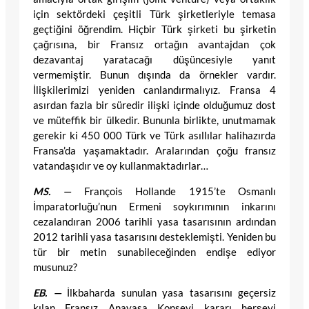
için sektördeki çeşitli Türk şirketleriyle temasa
geçtiğini öğrendim. Hiçbir Türk şirketi bu şirketin
çağrısına, bir Fransız ortağın avantajdan çok
dezavantaj yaratacağı düşüncesiyle yanıt
vermemiştir. Bunun dışında da örnekler vardır.
İlişkilerimizi yeniden canlandırmalıyız. Fransa 4
asırdan fazla bir süredir ilişki içinde olduğumuz dost
ve müteffik bir ülkedir. Bununla birlikte, unutmamak
gerekir ki 450 000 Türk ve Türk asıllılar halihazırda
Fransa’da yaşamaktadır. Aralarından çoğu fransız
vatandaşıdır ve oy kullanmaktadırlar…
MS. —
François Hollande 1915’te Osmanlı
İmparatorluğu’nun Ermeni soykırımının inkarını
cezalandıran 2006 tarihli yasa tasarısının ardından
2012 tarihli yasa tasarısını desteklemişti. Yeniden bu
tür bir metin sunabileceğinden endişe ediyor
musunuz?
EB. —
İlkbaharda sunulan yasa tasarısını geçersiz
kılan Fransız Anayasa Konseyi kararı herşeyi