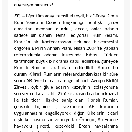
duymuyor musunuz?
EB. —
Eğer tüm adayı temsil etseydi, biz Güney Kıbrıs
Rum Yönetimi Dönem Başkanlığı ile ilişki içinde
olmaktan memnun olurduk, ancak, onlar adanın
sadece bir kısmını temsil ediyorlar: Rum kesimi.
Kıbrıs’ın bir konfederasyon şeklinde birleşmesini
öngören BM’nin Annan Planı, Nisan 2004’te yapılan
referandumla adanın kuzeyinde Kıbrıslı Türkler
tarafından büyük bir oranla kabul edilirken, güneyde
Kıbrıslı Rumlar tarafından reddedildi. Ancak bu
durum, Kıbrıslı Rumların referandumdan kısa bir süre
sonra AB üyesi olmasına engel olmadı. Avrupa Birliği
Zirvesi, oybirliğiyle adanın kuzeyinin izolasyonuna
son verme kararı aldı. 27 ülke arasında adanın kuzeyi
ile tek ticari ilişkiye sahip olan Kıbrıslı Rumlar,
çelişkili biçimde, , sözkonusu AB kararının
uygulanmasını engelleyerek diğer ülkelerin ticari
ilişki kurmasına izin vermiyorlar. Örneğin, Air France
havayolu şirketi, kuzeydeki Ercan havaalanına