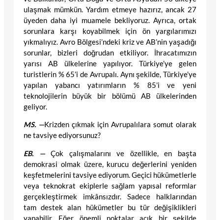
ulaşmak mümkün. Yardım etmeye hazırız, ancak 27
üyeden daha iyi muamele bekliyoruz. Ayrıca, ortak
sorunlara karşı koyabilmek için ön yargılarımızı
yıkmalıyız. Avro Bölgesi’ndeki kriz ve AB’nin yaşadığı
sorunlar, bizleri doğrudan etkiliyor. İhracatımızın
yarısı AB ülkelerine yapılıyor. Türkiye’ye gelen
turistlerin % 65’i de Avrupalı. Aynı şekilde, Türkiye’ye
yapılan yabancı yatırımların % 85’i ve yeni
teknolojilerin büyük bir bölümü AB ülkelerinden
geliyor.
MS. —
Krizden çıkmak için Avrupalılara somut olarak
ne tavsiye ediyorsunuz?
EB. —
Çok çalışmalarını ve özellikle, en başta
demokrasi olmak üzere, kurucu değerlerini yeniden
keşfetmelerini tavsiye ediyorum. Geçici hükümetlerle
veya teknokrat ekiplerle sağlam yapısal reformlar
gerçekleştirmek imkânsızdır. Sadece halklarından
tam destek alan hükümetler bu tür değişiklikleri
yapabilir. Eğer önemli noktalar açık bir şekilde