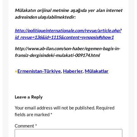
Mülakatın orijinal metnine aşağıda yer alan internet
adresinden ulaşılabilmektedir:
http://politiqueinternationale.com/revue/article.php?
id_revue=136&id=1115&content=synopsis#show1
http://www.ab-ilan.com/son-haber/egemen-bagis-in-
fransiz-dergisindeki-mulakati-009174.html
Ermenistan-Türkiye
, 
Haberler
, 
Mülakatlar
•
Leave a Reply
Your email address will not be published.
Required
fields are marked
*
Comment
*