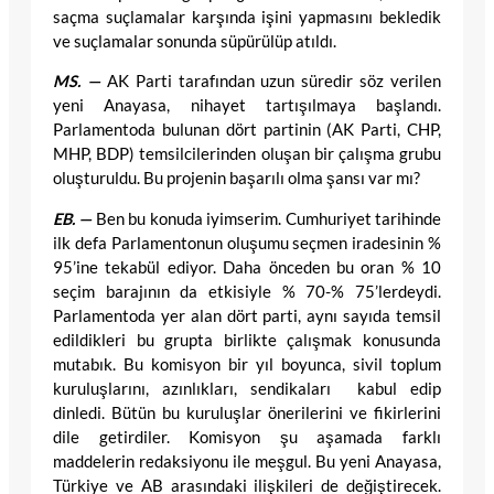
saçma suçlamalar karşında işini yapmasını bekledik
ve suçlamalar sonunda süpürülüp atıldı.
MS. —
AK Parti tarafından uzun süredir söz verilen
yeni Anayasa, nihayet tartışılmaya başlandı.
Parlamentoda bulunan dört partinin (AK Parti, CHP,
MHP, BDP) temsilcilerinden oluşan bir çalışma grubu
oluşturuldu. Bu projenin başarılı olma şansı var mı?
EB. —
Ben bu konuda iyimserim. Cumhuriyet tarihinde
ilk defa Parlamentonun oluşumu seçmen iradesinin %
95’ine tekabül ediyor. Daha önceden bu oran % 10
seçim barajının da etkisiyle % 70-% 75’lerdeydi.
Parlamentoda yer alan dört parti, aynı sayıda temsil
edildikleri bu grupta birlikte çalışmak konusunda
mutabık. Bu komisyon bir yıl boyunca, sivil toplum
kuruluşlarını, azınlıkları, sendikaları kabul edip
dinledi. Bütün bu kuruluşlar önerilerini ve fikirlerini
dile getirdiler. Komisyon şu aşamada farklı
maddelerin redaksiyonu ile meşgul. Bu yeni Anayasa,
Türkiye ve AB arasındaki ilişkileri de değiştirecek.