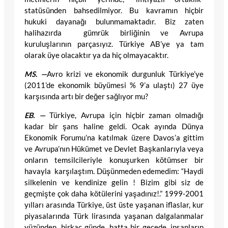
statüsünden bahsedilmiyor. Bu kavramın hiçbir
hukuki dayanağı bulunmamaktadır. Biz zaten
halihazırda gümrük birliğinin ve Avrupa
kuruluşlarının parçasıyız. Türkiye AB’ye ya tam
olarak üye olacaktır ya da hiç olmayacaktır.
MS. —
Avro krizi ve ekonomik durgunluk Türkiye’ye
(2011’de ekonomik büyümesi % 9’a ulaştı) 27 üye
karşısında artı bir değer sağlıyor mu?
EB. —
Türkiye, Avrupa için hiçbir zaman olmadığı
kadar bir şans haline geldi. Ocak ayında Dünya
Ekonomik Forumu’na katılmak üzere Davos’a gittim
ve Avrupa’nın Hükümet ve Devlet Başkanlarıyla veya
onların temsilcileriyle konuşurken kötümser bir
havayla karşılaştım. Düşünmeden edemedim: “Haydi
silkelenin ve kendinize gelin ! Bizim gibi siz de
geçmişte çok daha kötülerini yaşadınız!.” 1999-2001
yılları arasında Türkiye, üst üste yaşanan iflaslar, kur
piyasalarında Türk lirasında yaşanan dalgalanmalar
yüzünden, birkaç günde, hatta bir gecede, insanların