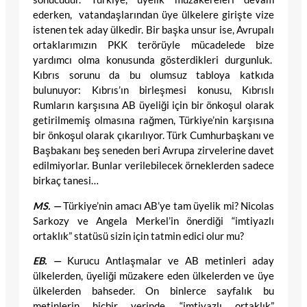
ederken, vatandaşlarından üye ülkelere girişte vize
istenen tek aday ülkedir. Bir başka unsur ise, Avrupalı
ortaklarımızın PKK terörüyle mücadelede bize
yardımcı olma konusunda gösterdikleri durgunluk.
Kıbrıs sorunu da bu olumsuz tabloya katkıda
bulunuyor: Kıbrıs’ın birleşmesi konusu, Kıbrıslı
Rumların karşısına AB üyeliği için bir önkoşul olarak
getirilmemiş olmasına rağmen, Türkiye’nin karşısına
bir önkoşul olarak çıkarılıyor. Türk Cumhurbaşkanı ve
Başbakanı beş seneden beri Avrupa zirvelerine davet
edilmiyorlar. Bunlar verilebilecek örneklerden sadece
birkaç tanesi…
MS. —
Türkiye’nin amacı AB’ye tam üyelik mi? Nicolas
Sarkozy ve Angela Merkel’in önerdiği “imtiyazlı
ortaklık” statüsü sizin için tatmin edici olur mu?
EB. —
Kurucu Antlaşmalar ve AB metinleri aday
ülkelerden, üyeliği müzakere eden ülkelerden ve üye
ülkelerden bahseder. On binlerce sayfalık bu
metinlerin hiçbir yerinde, “imtiyazlı ortaklık”