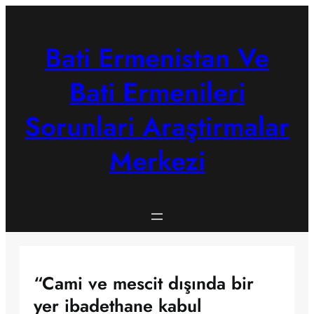
Skip
to
content
Bati Ermenistan Ve
Bati Ermenileri
Sorunlari Araştirmalar
Merkezi
“Cami ve mescit dışında bir
yer ibadethane kabul