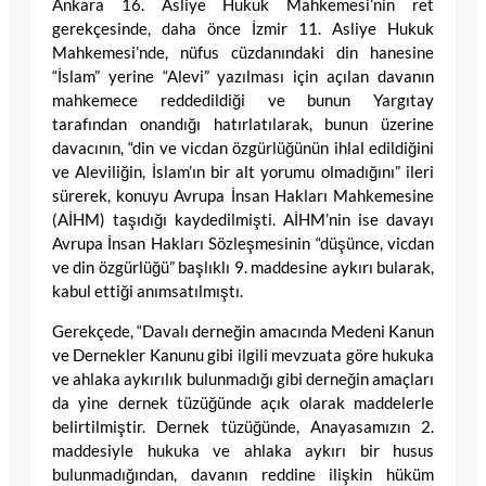
Ankara 16. Asliye Hukuk Mahkemesi’nin ret
gerekçesinde, daha önce İzmir 11. Asliye Hukuk
Mahkemesi’nde, nüfus cüzdanındaki din hanesine
“İslam” yerine “Alevi” yazılması için açılan davanın
mahkemece reddedildiği ve bunun Yargıtay
tarafından onandığı hatırlatılarak, bunun üzerine
davacının, “din ve vicdan özgürlüğünün ihlal edildiğini
ve Aleviliğin, İslam’ın bir alt yorumu olmadığını” ileri
sürerek, konuyu Avrupa İnsan Hakları Mahkemesine
(AİHM) taşıdığı kaydedilmişti. AİHM’nin ise davayı
Avrupa İnsan Hakları Sözleşmesinin “düşünce, vicdan
ve din özgürlüğü” başlıklı 9. maddesine aykırı bularak,
kabul ettiği anımsatılmıştı.
Gerekçede, “Davalı derneğin amacında Medeni Kanun
ve Dernekler Kanunu gibi ilgili mevzuata göre hukuka
ve ahlaka aykırılık bulunmadığı gibi derneğin amaçları
da yine dernek tüzüğünde açık olarak maddelerle
belirtilmiştir. Dernek tüzüğünde, Anayasamızın 2.
maddesiyle hukuka ve ahlaka aykırı bir husus
bulunmadığından, davanın reddine ilişkin hüküm