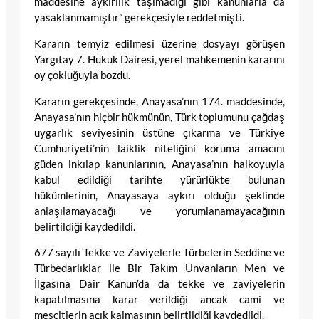
maddesine aykırılık taşımadığı gibi kanunlarla da
yasaklanmamıştır” gerekçesiyle reddetmişti.
Kararın temyiz edilmesi üzerine dosyayı görüşen
Yargıtay 7. Hukuk Dairesi, yerel mahkemenin kararını
oy çokluğuyla bozdu.
Kararın gerekçesinde, Anayasa’nın 174. maddesinde,
Anayasa’nın hiçbir hükmünün, Türk toplumunu çağdaş
uygarlık seviyesinin üstüne çıkarma ve Türkiye
Cumhuriyeti’nin laiklik niteliğini koruma amacını
güden inkılap kanunlarının, Anayasa’nın halkoyuyla
kabul edildiği tarihte yürürlükte bulunan
hükümlerinin, Anayasaya aykırı olduğu şeklinde
anlaşılamayacağı ve yorumlanamayacağının
belirtildiği kaydedildi.
677 sayılı Tekke ve Zaviyelerle Türbelerin Seddine ve
Türbedarlıklar ile Bir Takım Unvanların Men ve
İlgasına Dair Kanun’da da tekke ve zaviyelerin
kapatılmasına karar verildiği ancak cami ve
mescitlerin açık kalmasının belirtildiği kaydedildi.