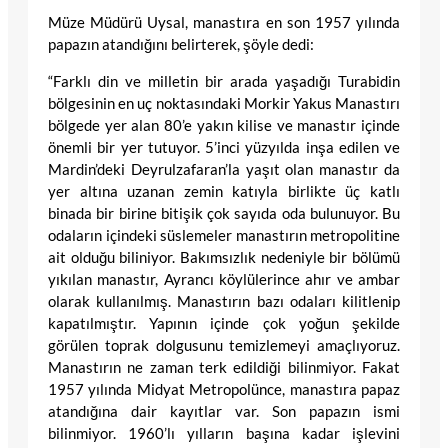
Müze Müdürü Uysal, manastıra en son 1957 yılında
papazın atandığını belirterek, şöyle dedi:
“Farklı din ve milletin bir arada yaşadığı Turabidin
bölgesinin en uç noktasındaki Morkir Yakus Manastırı
bölgede yer alan 80’e yakın kilise ve manastır içinde
önemli bir yer tutuyor. 5’inci yüzyılda inşa edilen ve
Mardin’deki Deyrulzafaran’la yaşıt olan manastır da
yer altına uzanan zemin katıyla birlikte üç katlı
binada bir birine bitişik çok sayıda oda bulunuyor. Bu
odaların içindeki süslemeler manastırın metropolitine
ait olduğu biliniyor. Bakımsızlık nedeniyle bir bölümü
yıkılan manastır, Ayrancı köylülerince ahır ve ambar
olarak kullanılmış. Manastırın bazı odaları kilitlenip
kapatılmıştır. Yapının içinde çok yoğun şekilde
görülen toprak dolgusunu temizlemeyi amaçlıyoruz.
Manastırın ne zaman terk edildiği bilinmiyor. Fakat
1957 yılında Midyat Metropolünce, manastıra papaz
atandığına dair kayıtlar var. Son papazın ismi
bilinmiyor. 1960’lı yılların başına kadar işlevini