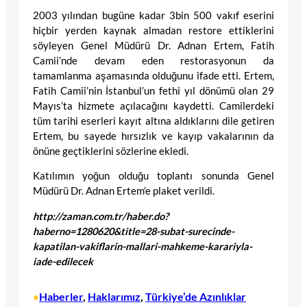
2003 yılından bugüne kadar 3bin 500 vakıf eserini
hiçbir yerden kaynak almadan restore ettiklerini
söyleyen Genel Müdürü Dr. Adnan Ertem, Fatih
Camii’nde devam eden restorasyonun da
tamamlanma aşamasında olduğunu ifade etti. Ertem,
Fatih Camii’nin İstanbul’un fethi yıl dönümü olan 29
Mayıs’ta hizmete açılacağını kaydetti. Camilerdeki
tüm tarihi eserleri kayıt altına aldıklarını dile getiren
Ertem, bu sayede hırsızlık ve kayıp vakalarının da
önüne geçtiklerini sözlerine ekledi.
Katılımın yoğun olduğu toplantı sonunda Genel
Müdürü Dr. Adnan Ertem’e plaket verildi.
http://zaman.com.tr/haber.do?
haberno=1280620&title=28-subat-surecinde-
kapatilan-vakiflarin-mallari-mahkeme-karariyla-
iade-edilecek
Haberler
, 
Haklarımız
, 
Türkiye’de Azınlıklar
•