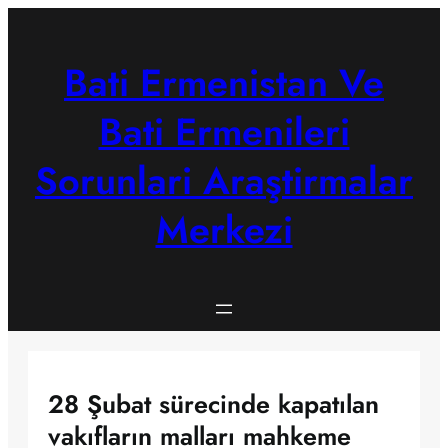
Skip
to
content
Bati Ermenistan Ve
Bati Ermenileri
Sorunlari Araştirmalar
Merkezi
28 Şubat sürecinde kapatılan
vakıfların malları mahkeme