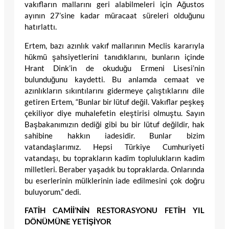
vakıfların mallarını geri alabilmeleri için Ağustos
ayının 27’sine kadar müracaat süreleri olduğunu
hatırlattı.
Ertem, bazı azınlık vakıf mallarının Meclis kararıyla
hükmü şahsiyetlerini tanıdıklarını, bunların içinde
Hrant Dink’in de okuduğu Ermeni Lisesi’nin
bulunduğunu kaydetti. Bu anlamda cemaat ve
azınlıkların sıkıntılarını gidermeye çalıştıklarını dile
getiren Ertem, “Bunlar bir lütuf değil. Vakıflar peşkeş
çekiliyor diye muhalefetin eleştirisi olmuştu. Sayın
Başbakanımızın dediği gibi bu bir lütuf değildir, hak
sahibine hakkın iadesidir. Bunlar bizim
vatandaşlarımız. Hepsi Türkiye Cumhuriyeti
vatandaşı, bu toprakların kadim toplulukların kadim
milletleri. Beraber yaşadık bu topraklarda. Onlarında
bu eserlerinin mülklerinin iade edilmesini çok doğru
buluyorum.” dedi.
FATİH CAMİİ’NİN RESTORASYONU FETİH YIL
DÖNÜMÜNE YETİŞİYOR