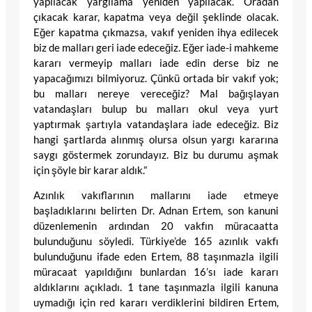
yapılacak yargılama yeniden yapılacak. Oradan
çıkacak karar, kapatma veya değil şeklinde olacak.
Eğer kapatma çıkmazsa, vakıf yeniden ihya edilecek
biz de malları geri iade edeceğiz. Eğer iade-i mahkeme
kararı vermeyip malları iade edin derse biz ne
yapacağımızı bilmiyoruz. Çünkü ortada bir vakıf yok;
bu malları nereye vereceğiz? Mal bağışlayan
vatandaşları bulup bu malları okul veya yurt
yaptırmak şartıyla vatandaşlara iade edeceğiz. Biz
hangi şartlarda alınmış olursa olsun yargı kararına
saygı göstermek zorundayız. Biz bu durumu aşmak
için şöyle bir karar aldık.”
Azınlık vakıflarının mallarını iade etmeye
başladıklarını belirten Dr. Adnan Ertem, son kanuni
düzenlemenin ardından 20 vakfın müracaatta
bulunduğunu söyledi. Türkiye’de 165 azınlık vakfı
bulunduğunu ifade eden Ertem, 88 taşınmazla ilgili
müracaat yapıldığını bunlardan 16’sı iade kararı
aldıklarını açıkladı. 1 tane taşınmazla ilgili kanuna
uymadığı için red kararı verdiklerini bildiren Ertem,