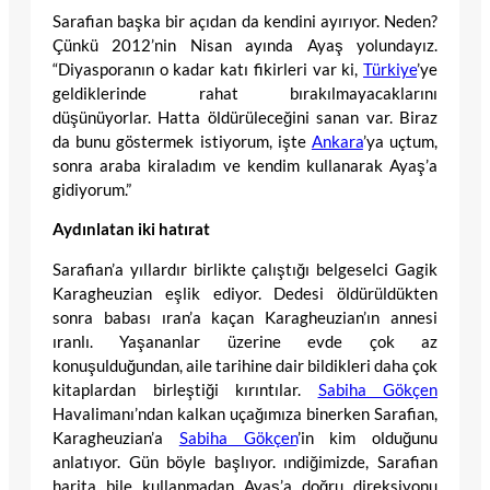
Sarafian başka bir açıdan da kendini ayırıyor. Neden?
Çünkü 2012’nin Nisan ayında Ayaş yolundayız.
“Diyasporanın o kadar katı fikirleri var ki,
Türkiye
’ye
geldiklerinde rahat bırakılmayacaklarını
düşünüyorlar. Hatta öldürüleceğini sanan var. Biraz
da bunu göstermek istiyorum, işte
Ankara
’ya uçtum,
sonra araba kiraladım ve kendim kullanarak Ayaş’a
gidiyorum.”
Aydınlatan iki hatırat
Sarafian’a yıllardır birlikte çalıştığı belgeselci Gagik
Karagheuzian eşlik ediyor. Dedesi öldürüldükten
sonra babası ıran’a kaçan Karagheuzian’ın annesi
ıranlı. Yaşananlar üzerine evde çok az
konuşulduğundan, aile tarihine dair bildikleri daha çok
kitaplardan birleştiği kırıntılar.
Sabiha Gökçen
Havalimanı’ndan kalkan uçağımıza binerken Sarafian,
Karagheuzian’a
Sabiha Gökçen
’in kim olduğunu
anlatıyor. Gün böyle başlıyor. ındiğimizde, Sarafian
harita bile kullanmadan Ayaş’a doğru direksiyonu