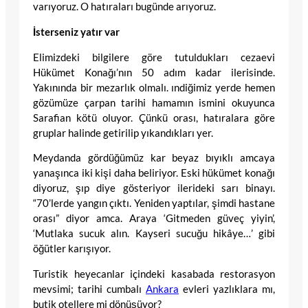
varıyoruz. O hatıraları bugünde arıyoruz.
İsterseniz yatır var
Elimizdeki bilgilere göre tutuldukları cezaevi
Hükümet Konağı’nın 50 adım kadar ilerisinde.
Yakınında bir mezarlık olmalı. ındiğimiz yerde hemen
gözümüze çarpan tarihi hamamın ismini okuyunca
Sarafian kötü oluyor. Çünkü orası, hatıralara göre
gruplar halinde getirilip yıkandıkları yer.
Meydanda gördüğümüz kar beyaz bıyıklı amcaya
yanaşınca iki kişi daha beliriyor. Eski hükümet konağı
diyoruz, şıp diye gösteriyor ilerideki sarı binayı.
“70’lerde yangın çıktı. Yeniden yaptılar, şimdi hastane
orası” diyor amca. Araya ‘Gitmeden güveç yiyin’,
‘Mutlaka sucuk alın. Kayseri sucuğu hikâye…’ gibi
öğütler karışıyor.
Turistik heyecanlar içindeki kasabada restorasyon
mevsimi; tarihi cumbalı
Ankara
evleri yazlıklara mı,
butik otellere mi dönüşüyor?