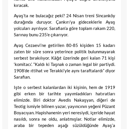
kıracak.
Ayaş’ta ne bulacağız peki? 24 Nisan treni Sincanköy
durağında duruyor. Çankırı’ya gideceklerle Ayaş
yolcuları ayrılıyor. Sarafian’a göre toplam rakam 220,
Sarınay bunu 235’e çıkarıyor.
Ayaş Cezaevi’ne getirilen 80-85 kişiden 15 kadarı
zaten bir süre sonra yeterince politik bulunmayarak
serbest bırakılıyor. Kâğıt üzerinde geri kalan 71 kişi
‘komitacı’. “Kaldı ki Taşnak o zaman legal bir partiydi.
1908’de ıttihat ve Terakki’yle aynı taraftalardı” diyor
Sarafian.
Işte o serbest kalanlardan iki kişinin, hem de 1919
gibi erken bir tarihte yayımladıkları hatıratları
elimizde. Biri doktor Avedis Nakaşyan, diğeri de
Teotig ismiyle bilinen yazar, yayıncının yeğeni Püzant
Boyacıyan. Hapishanenin yeri neresiydi, içeride hayat
nasıldı, sonra ne oldu, anlatmışlar. Notlar elimizde,
araba bir tepeden aşağı süzüldüğünde Ayaş’a