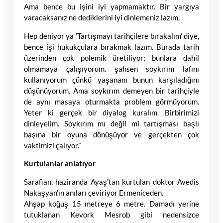
Ama bence bu işini iyi yapmamaktır. Bir yargıya
varacaksanız ne dediklerini iyi dinlemeniz lazım.
Hep deniyor ya ‘Tartışmayı tarihçilere bırakalım’ diye,
bence işi hukukçulara bırakmak lazım. Burada tarih
üzerinden çok polemik üretiliyor; bunlara dahil
olmamaya çalışıyorum. şahsen soykırım lafını
kullanıyorum çünkü yaşananı bunun karşıladığını
düşünüyorum. Ama soykırım demeyen bir tarihçiyle
de aynı masaya oturmakta problem görmüyorum.
Yeter ki gerçek bir diyalog kuralım. Birbirimizi
dinleyelim. Soykırım mı değil mi tartışması başlı
başına bir oyuna dönüşüyor ve gerçekten çok
vaktimizi çalıyor.”
Kurtulanlar anlatıyor
Sarafian, haziranda Ayaş’tan kurtulan doktor Avedis
Nakaşyan’ın anıları çeviriyor Ermeniceden.
Ahşap koğuş 15 metreye 6 metre. Damadı yerine
tutuklanan Kevork Mesrob gibi nedensizce