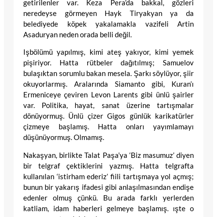
getirilenler var. Keza Pera’da bakkal, gözleri
neredeyse görmeyen Hayk Tiryakyan ya da
belediyede köpek yakalamakla vazifeli Artin
Asaduryan neden orada belli değil.
Işbölümü yapılmış, kimi ateş yakıyor, kimi yemek
pişiriyor. Hatta rütbeler dağıtılmış; Samuelov
bulaşıktan sorumlu bakan mesela. Şarkı söylüyor, şiir
okuyorlarmış. Aralarında Siamanto gibi, Kuran’ı
Ermeniceye çeviren Levon Larents gibi ünlü şairler
var. Politika, hayat, sanat üzerine tartışmalar
dönüyormuş. Ünlü çizer Gigos günlük karikatürler
çizmeye başlamış. Hatta onları yayımlamayı
düşünüyormuş. Olmamış.
Nakaşyan, birlikte Talat Paşa’ya ‘Biz masumuz’ diyen
bir telgraf çektiklerini yazmış. Hatta telgrafta
kullanılan ‘istirham ederiz’ fiili tartışmaya yol açmış;
bunun bir yakarış ifadesi gibi anlaşılmasından endişe
edenler olmuş çünkü. Bu arada farklı yerlerden
katliam, idam haberleri gelmeye başlamış. ışte o