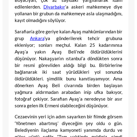
Boyacıyan, çok az sayıdaki yargılanarak idam
edilenlerden.
Diyarbakır
’a askeri mahkemeye diye
yollanan bir grubun da mahkemeye asla ulaşmadığını,
kayıt olmadığını söylüyor.
Sarafian’a göre geriye kalan Ayaş mahkûmlarından bir
grup
Ankara
’ya gönderilerek tehcir grubuna
ekleniyor; sonları meçhul. Kalan 25 kadarınınsa
Ayaş’a yakın Ayaş Beli’nde öldürüldüklerini
düşünüyor. Nakaşyan’ın ıstanbul’a döndükten sonra
bir resmi görevliden aldığı bilgi bu. Birbirlerine
bağlanarak iki saat yürüdükleri yol sonunda
öldürüldükleri. şimdilik bunu kanıtlayamıyor. Ama
dönerken Ayaş Beli civarında birden başlayan
yağmura aldırmadan arabadan inip ufka bakıyor,
fotoğraf çekiyor. Sarafian Ayaş’a neredeyse bir asır
sonra gelen ilk Ermeni olabileceğini düşünüyor.
Cezaevinin yeri için adım sayarken bir filmde görsem
‘Yönetmen abartmış’ diyeceğim şey oldu o gün.
Belediyenin ilaçlama kamyoneti yanımda durdu ve
güleç yüzlü şoför “Tam vaktinde geldiniz, şimdi