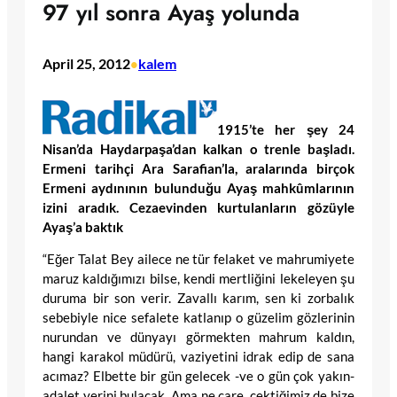
97 yıl sonra Ayaş yolunda
April 25, 2012
kalem
•
1915’te her şey 24
Nisan’da Haydarpaşa’dan kalkan o trenle başladı.
Ermeni tarihçi Ara Sarafian’la, aralarında birçok
Ermeni aydınının bulunduğu Ayaş mahkûmlarının
izini aradık. Cezaevinden kurtulanların gözüyle
Ayaş’a baktık
“Eğer Talat Bey ailece ne tür felaket ve mahrumiyete
maruz kaldığımızı bilse, kendi mertliğini lekeleyen şu
duruma bir son verir. Zavallı karım, sen ki zorbalık
sebebiyle nice sefalete katlanıp o güzelim gözlerinin
nurundan ve dünyayı görmekten mahrum kaldın,
hangi karakol müdürü, vaziyetini idrak edip de sana
acımaz? Elbette bir gün gelecek -ve o gün çok yakın-
adalet yerini bulacak. Ama ne çare, çektiğimiz de bize