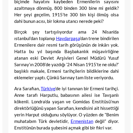
biçimde hayatını kaybeden Ermenilerin sayısını
azaltmaya dönmüş. 800 binden 300 bine mi geldik?
Her şeyi geçelim, 1915’te 300 bin kişi ölmüş olsa
dahi bunun acısı, bir lokma utancı nerede peki?
Birçok şey tartışılıyordur ama 24 Nisan’da
ıstanbul’dan toplanıp
Haydarpaşa
’dan trene bindirilen
Ermenilere dair resmi tarih görüşünün de inkârı yok.
Hatta bu yıl başında Başbakanlık müşavirliğine
atanan eski Devlet Arşivleri Genel Müdürü Yusuf
Sarınay’ın 2008’de yazdığı ‘24 Nisan 1915’te ne oldu?’
başlıklı makale, Ermeni tarihçilerin bildiklerine dahi
eklemeler yaptı. Çünkü Sarınay tam liste veriyordu.
Ara Sarafian,
Türkiye
’de iyi tanınan bir Ermeni tarihçi.
Anne tarafı Harputlu, babasının ailesi ise Tavşanlı
kökenli. Londra’da yaşan ve Gomidas Enstitüsü’nun
direktörlüğünü yapan Sarafian, kendisini ait hissettiği
yerin Harput olduğunu söylüyor. O yüzden de “Benim
muhatabım Türk devletidir,
Ermenistan
değil” diyor.
Enstitünün burada şubesini açmak gibi bir fikri var.