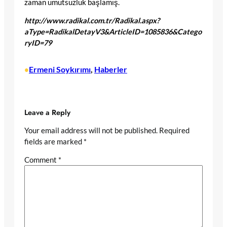
zaman umutsuzluk başlamış.
http://www.radikal.com.tr/Radikal.aspx?
aType=RadikalDetayV3&ArticleID=1085836&Catego
ryID=79
Ermeni Soykırımı
, 
Haberler
•
Leave a Reply
Your email address will not be published.
Required
fields are marked
*
Comment
*