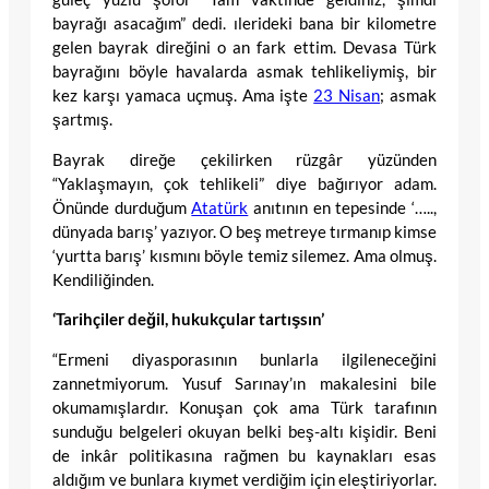
bayrağı asacağım” dedi. ılerideki bana bir kilometre
gelen bayrak direğini o an fark ettim. Devasa Türk
bayrağını böyle havalarda asmak tehlikeliymiş, bir
kez karşı yamaca uçmuş. Ama işte
23 Nisan
; asmak
şartmış.
Bayrak direğe çekilirken rüzgâr yüzünden
“Yaklaşmayın, çok tehlikeli” diye bağırıyor adam.
Önünde durduğum
Atatürk
anıtının en tepesinde ‘…..,
dünyada barış’ yazıyor. O beş metreye tırmanıp kimse
‘yurtta barış’ kısmını böyle temiz silemez. Ama olmuş.
Kendiliğinden.
‘Tarihçiler değil, hukukçular tartışsın’
“Ermeni diyasporasının bunlarla ilgileneceğini
zannetmiyorum. Yusuf Sarınay’ın makalesini bile
okumamışlardır. Konuşan çok ama Türk tarafının
sunduğu belgeleri okuyan belki beş-altı kişidir. Beni
de inkâr politikasına rağmen bu kaynakları esas
aldığım ve bunlara kıymet verdiğim için eleştiriyorlar.