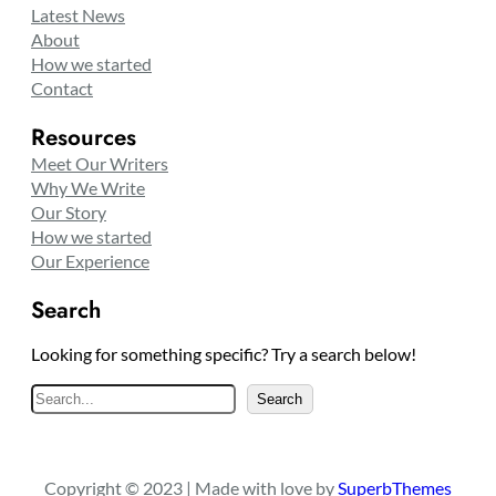
Latest News
About
How we started
Contact
Resources
Meet Our Writers
Why We Write
Our Story
How we started
Our Experience
Search
Looking for something specific? Try a search below!
S
Search
e
a
r
Copyright © 2023 | Made with love by
SuperbThemes
c