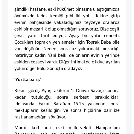
şimdiki hastane, eski hükümet binasına ulaştığımızda
önümüzde lades kemiği gibi iki yol… Tekine girip
evinin bahçesinde yakaladığımız teyzeye oralarda
eski bir mezarlık olup olmadığını soruyoruz. Bize çeşit
çeşit yatır tarif ediyor. Ayaş bir yatır cenneti.
Çocukları toprak yiyen anneler için Toprak Baba bile
var, düşünün. Neden sonra az yukarıdaki mezarlığı
hatırlıyor kadın. Yani belki de onların evinin yerinde
eskiden cezaevi vardı. Diğer ihtimal de o ikiye ayrılan
yolun diğer kolu. Sonuçta oradayız.
‘Yurtta barış’
Resmi görüş Ayaş’takilerin 1. Dünya Savaşı sonuna
kadar tutulduğu, sonra serbest bırakıldıkları
iddiasında. Fakat Sarafian 1915 yazından sonra
mektupların kesildiğini ve sonra hiçbirine dair ize
rastlanamadığını söylüyor.
Murat kod adlı eski milletvekili Hamparsum