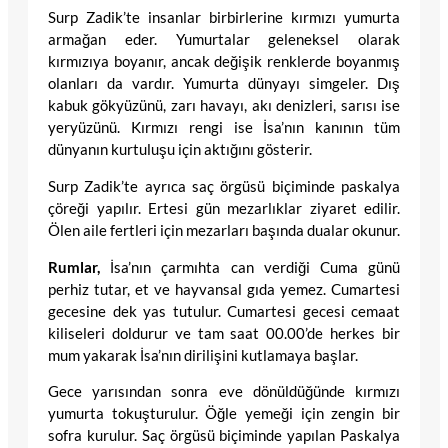
Surp Zadik’te insanlar birbirlerine kırmızı yumurta
armağan eder. Yumurtalar geleneksel olarak
kırmızıya boyanır, ancak değişik renklerde boyanmış
olanları da vardır. Yumurta dünyayı simgeler. Dış
kabuk gökyüzünü, zarı havayı, akı denizleri, sarısı ise
yeryüzünü. Kırmızı rengi ise İsa’nın kanının tüm
dünyanın kurtuluşu için aktığını gösterir.
Surp Zadik’te ayrıca saç örgüsü biçiminde paskalya
çöreği yapılır. Ertesi gün mezarlıklar ziyaret edilir.
Ölen aile fertleri için mezarları başında dualar okunur.
Rumlar,
İsa’nın çarmıhta can verdiği Cuma günü
perhiz tutar, et ve hayvansal gıda yemez. Cumartesi
gecesine dek yas tutulur. Cumartesi gecesi cemaat
kiliseleri doldurur ve tam saat 00.00’de herkes bir
mum yakarak İsa’nın dirilişini kutlamaya başlar.
Gece yarısından sonra eve dönüldüğünde kırmızı
yumurta tokuşturulur. Öğle yemeği için zengin bir
sofra kurulur. Saç örgüsü biçiminde yapılan Paskalya