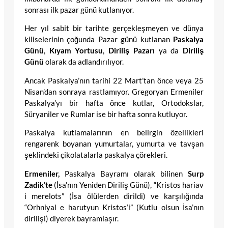
sonrası ilk pazar günü kutlanıyor.
Her yıl sabit bir tarihte gerçekleşmeyen ve dünya
kiliselerinin çoğunda Pazar günü kutlanan
Paskalya
Günü
,
Kıyam Yortusu
,
Diriliş Pazarı
ya da
Diriliş
Günü
olarak da adlandırılıyor.
Ancak Paskalya’nın tarihi 22 Mart’tan önce veya 25
Nisan’dan sonraya rastlamıyor. Gregoryan Ermeniler
Paskalya’yı bir hafta önce kutlar, Ortodokslar,
Süryaniler ve Rumlar ise bir hafta sonra kutluyor.
Paskalya kutlamalarının en belirgin özellikleri
rengarenk boyanan yumurtalar, yumurta ve tavşan
şeklindeki çikolatalarla paskalya çörekleri.
Ermeniler,
Paskalya Bayramı olarak bilinen
Surp
Zadik’te
(İsa’nın Yeniden Diriliş Günü), “Kristos hariav
i merelots” (İsa ölülerden dirildi) ve karşılığında
“Orhniyal e harutyun Kristos’i” (Kutlu olsun İsa’nın
dirilişi) diyerek bayramlaşır.