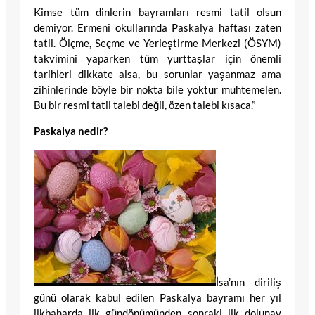
Kimse tüm dinlerin bayramları resmi tatil olsun
demiyor. Ermeni okullarında Paskalya haftası zaten
tatil. Ölçme, Seçme ve Yerleştirme Merkezi (ÖSYM)
takvimini yaparken tüm yurttaşlar için önemli
tarihleri dikkate alsa, bu sorunlar yaşanmaz ama
zihinlerinde böyle bir nokta bile yoktur muhtemelen.
Bu bir resmi tatil talebi değil, özen talebi kısaca.”
Paskalya nedir?
İsa’nın diriliş
günü olarak kabul edilen Paskalya bayramı her yıl
ilkbaharda ilk gündönümünden sonraki ilk dolunay