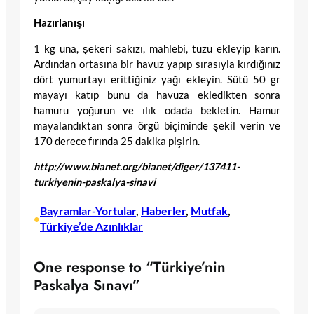
Hazırlanışı
1 kg una, şekeri sakızı, mahlebi, tuzu ekleyip karın.
Ardından ortasına bir havuz yapıp sırasıyla kırdığınız
dört yumurtayı erittiğiniz yağı ekleyin. Sütü 50 gr
mayayı katıp bunu da havuza ekledikten sonra
hamuru yoğurun ve ılık odada bekletin. Hamur
mayalandıktan sonra örgü biçiminde şekil verin ve
170 derece fırında 25 dakika pişirin.
http://www.bianet.org/bianet/diger/137411-
turkiyenin-paskalya-sinavi
Bayramlar-Yortular
, 
Haberler
, 
Mutfak
, 
•
Türkiye’de Azınlıklar
One response to “Türkiye’nin
Paskalya Sınavı”