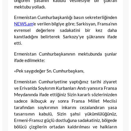
öngören yasanın kabulü vesilesiyle bir şükran
mektubu yolladı.
Ermenistan Cumhurbaşkanlığı basın sekreterliğinden
NEWS.am
’e verilen bilgiye göre; Sarkisyan, Fransa’nın
evrensel değerlere sadakatini bir kez daha
kanıtladığını belirterek Sarkozy’ye şükranını ifade
etti.
Ermenistan Cumhurbaşkanının mektubunda şunlar
ifade edilmekte:
«Pek saygıdeğer Sn. Cumhurbaşkanı,
Ermenistan Cumhuriyetine yaptığınız tarihi ziyaret
ve Erivan’da Soykırım Kurbanları Anıtı yanısıra Fransa
Meydanında ifade ettiğiniz Sizin kararlı sözlerinizden
sadece ikibuçuk ay sonra Fransa Millet Meclisi
tarafından soykırımın inkarını cezalandıran yasa
tasarısının kabulü, Sizin şahsi yükümlülüğünüz,
Ermeni-Fransız güçlü dostluğuna sadakatiniz, bölgede
bölücü çizgilerin ortadan kaldırılması ve halkların