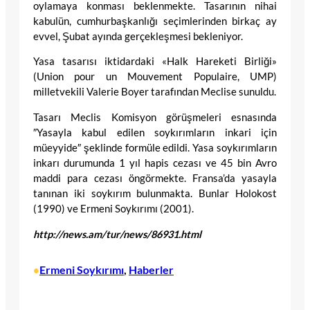
oylamaya konması beklenmekte. Tasarının nihai
kabulün, cumhurbaşkanlığı seçimlerinden birkaç ay
evvel, Şubat ayında gerçekleşmesi bekleniyor.
Yasa tasarısı iktidardaki «Halk Hareketi Birliği»
(Union pour un Mouvement Populaire, UMP)
milletvekili Valerie Boyer tarafından Meclise sunuldu.
Tasarı Meclis Komisyon görüşmeleri esnasında
″Yasayla kabul edilen soykırımların inkari için
müeyyide″ şeklinde formüle edildi. Yasa soykırımların
inkarı durumunda 1 yıl hapis cezası ve 45 bin Avro
maddi para cezası öngörmekte. Fransa’da yasayla
tanınan iki soykırım bulunmakta. Bunlar Holokost
(1990) ve Ermeni Soykırımı (2001).
http://news.am/tur/news/86931.html
Ermeni Soykırımı
, 
Haberler
•