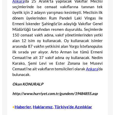
Ankara
’da 25 Aralık’ta yapılacak Vakıflar Meclisi
seçimlerinde ise cemaat vakıflarına tanınan tek
üyelik için 2 adayın yarışması kesinleşti. Meclisin ilk
dönem üyelerinden Rum Pandeli Laki Vingas ile
Ermeni İskender Şahingöz’ün adaylığı Vakıflar Genel
Müdürlüğü tarafından resmen duyuruldu. Seçimlerde
150 cemaat vakfı adına, vakıf yönetimlerinden yetki
alan 12 isim oy kullanacak. Oy kullanacak isimler
arasında 87 vakfın yetkisini alan Yorgo İstefanopulos
ilk sırada yer alıyor. Arto Arman ise tümü Ermeni
Cemaati’ne ait 37 vakıf adına oy kullanacak. Nedim
Karako, Şemi Levi ve Ester Zonana ise Musevi
Cemaati’ne ait vakıfların temsilcileri olarak
Ankara
’da
bulunacak.
Okan KONURALP
http://www.hurriyet.com.tr/gundem/19484855.asp
Haberler
, 
Haklarımız
, 
Türkiye’de Azınlıklar
•