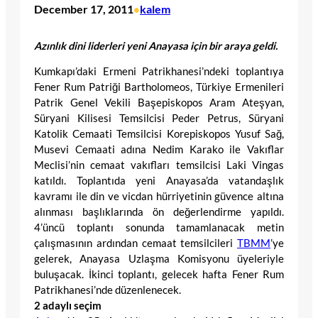
December 17, 2011
kalem
•
Azınlık dini liderleri yeni Anayasa için bir araya geldi.
Kumkapı’daki Ermeni Patrikhanesi’ndeki toplantıya
Fener Rum Patriği Bartholomeos, Türkiye Ermenileri
Patrik Genel Vekili Başepiskopos Aram Ateşyan,
Süryani Kilisesi Temsilcisi Peder Petrus, Süryani
Katolik Cemaati Temsilcisi Korepiskopos Yusuf Sağ,
Musevi Cemaati adına Nedim Karako ile Vakıflar
Meclisi’nin cemaat vakıfları temsilcisi Laki Vingas
katıldı. Toplantıda yeni Anayasa’da vatandaşlık
kavramı ile din ve vicdan hürriyetinin güvence altına
alınması başlıklarında ön değerlendirme yapıldı.
4’üncü toplantı sonunda tamamlanacak metin
çalışmasının ardından cemaat temsilcileri
TBMM
’ye
gelerek, Anayasa Uzlaşma Komisyonu üyeleriyle
buluşacak. İkinci toplantı, gelecek hafta Fener Rum
Patrikhanesi’nde düzenlenecek.
2 adaylı seçim