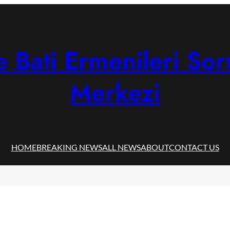
 Bati Ermenileri Sor
Merkezi
HOME
BREAKING NEWS
ALL NEWS
ABOUT
CONTACT US