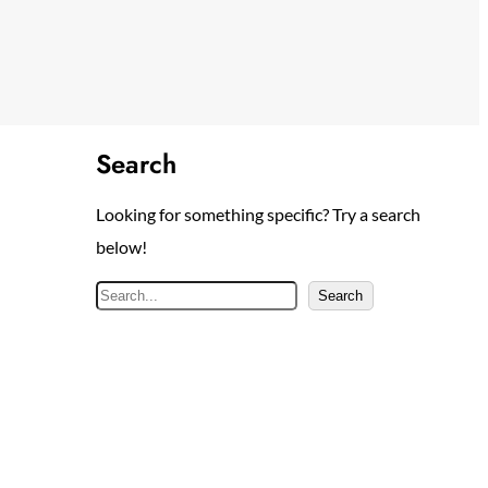
Search
Looking for something specific? Try a search
below!
S
Search
e
a
r
c
h