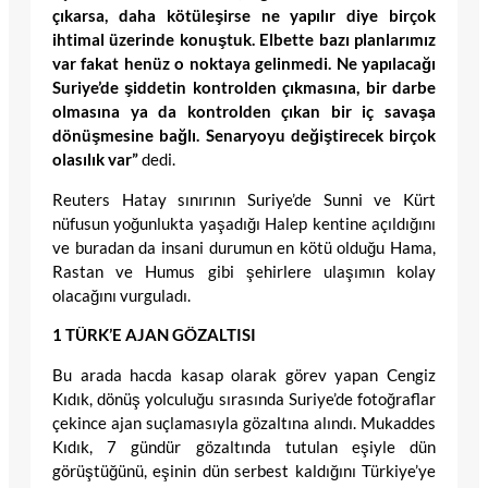
çıkarsa, daha kötüleşirse ne yapılır diye birçok
ihtimal üzerinde konuştuk. Elbette bazı planlarımız
var fakat henüz o noktaya gelinmedi. Ne yapılacağı
Suriye’de şiddetin kontrolden çıkmasına, bir darbe
olmasına ya da kontrolden çıkan bir iç savaşa
dönüşmesine bağlı. Senaryoyu değiştirecek birçok
olasılık var”
dedi.
Reuters Hatay sınırının Suriye’de Sunni ve Kürt
nüfusun yoğunlukta yaşadığı Halep kentine açıldığını
ve buradan da insani durumun en kötü olduğu Hama,
Rastan ve Humus gibi şehirlere ulaşımın kolay
olacağını vurguladı.
1 TÜRK’E AJAN GÖZALTISI
Bu arada hacda kasap olarak görev yapan Cengiz
Kıdık, dönüş yolculuğu sırasında Suriye’de fotoğraflar
çekince ajan suçlamasıyla gözaltına alındı. Mukaddes
Kıdık, 7 gündür gözaltında tutulan eşiyle dün
görüştüğünü, eşinin dün serbest kaldığını Türkiye’ye