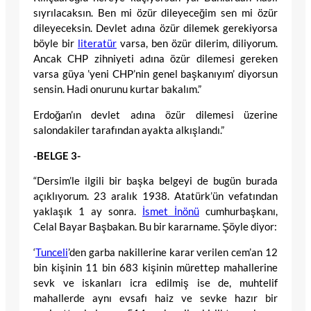
sıyrılacaksın. Ben mi özür dileyeceğim sen mi özür
dileyeceksin. Devlet adına özür dilemek gerekiyorsa
böyle bir
literatür
varsa, ben özür dilerim, diliyorum.
Ancak CHP zihniyeti adına özür dilemesi gereken
varsa güya ’yeni CHP’nin genel başkanıyım’ diyorsun
sensin. Hadi onurunu kurtar bakalım.”
Erdoğan’ın devlet adına özür dilemesi üzerine
salondakiler tarafından ayakta alkışlandı.”
-BELGE 3-
“Dersim’le ilgili bir başka belgeyi de bugün burada
açıklıyorum. 23 aralık 1938. Atatürk’ün vefatından
yaklaşık 1 ay sonra.
İsmet İnönü
cumhurbaşkanı,
Celal Bayar Başbakan. Bu bir kararname. Şöyle diyor:
‘
Tunceli
’den garba nakillerine karar verilen cem’an 12
bin kişinin 11 bin 683 kişinin mürettep mahallerine
sevk ve iskanları icra edilmiş ise de, muhtelif
mahallerde aynı evsafı haiz ve sevke hazır bir