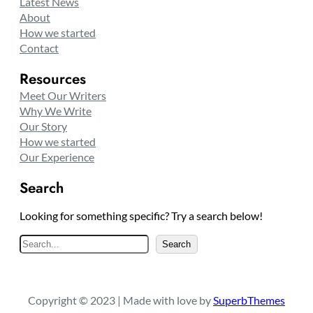
Latest News
About
How we started
Contact
Resources
Meet Our Writers
Why We Write
Our Story
How we started
Our Experience
Search
Looking for something specific? Try a search below!
S
Search
e
a
r
Copyright © 2023 | Made with love by
SuperbThemes
c