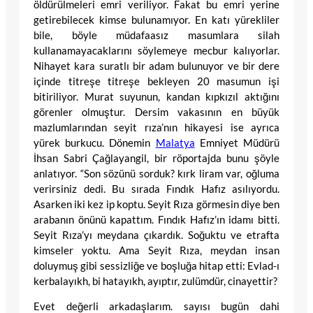
öldürülmeleri emri veriliyor. Fakat bu emri yerine
getirebilecek kimse bulunamıyor. En katı yürekliler
bile, böyle müdafaasız masumlara silah
kullanamayacaklarını söylemeye mecbur kalıyorlar.
Nihayet kara suratlı bir adam bulunuyor ve bir dere
içinde titreşe titreşe bekleyen 20 masumun işi
bitiriliyor. Murat suyunun, kandan kıpkızıl aktığını
görenler olmuştur. Dersim vakasının en büyük
mazlumlarından seyit rıza’nın hikayesi ise ayrıca
yürek burkucu. Dönemin
Malatya
Emniyet Müdürü
İhsan Sabri Çağlayangil, bir röportajda bunu şöyle
anlatıyor. “Son sözünü sorduk? kırk liram var, oğluma
verirsiniz dedi. Bu sırada Fındık Hafız asılıyordu.
Asarken iki kez ip koptu. Seyit Rıza görmesin diye ben
arabanın önünü kapattım. Fındık Hafız’ın idamı bitti.
Seyit Rıza’yı meydana çıkardık. Soğuktu ve etrafta
kimseler yoktu. Ama Seyit Rıza, meydan insan
doluymuş gibi sessizliğe ve boşluğa hitap etti: Evlad-ı
kerbalayıkh, bi hatayıkh, ayıptır, zulümdür, cinayettir?
Evet değerli arkadaşlarım. sayısı bugün dahi