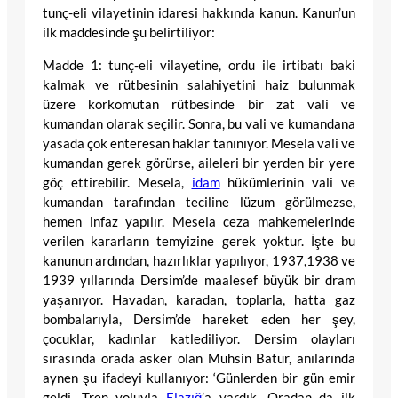
tunç-eli vilayetinin idaresi hakkında kanun. Kanun’un
ilk maddesinde şu belirtiliyor:
Madde 1: tunç-eli vilayetine, ordu ile irtibatı baki
kalmak ve rütbesinin salahiyetini haiz bulunmak
üzere korkomutan rütbesinde bir zat vali ve
kumandan olarak seçilir. Sonra, bu vali ve kumandana
yasada çok enteresan haklar tanınıyor. Mesela vali ve
kumandan gerek görürse, aileleri bir yerden bir yere
göç ettirebilir. Mesela,
idam
hükümlerinin vali ve
kumandan tarafından teciline lüzum görülmezse,
hemen infaz yapılır. Mesela ceza mahkemelerinde
verilen kararların temyizine gerek yoktur. İşte bu
kanunun ardından, hazırlıklar yapılıyor, 1937,1938 ve
1939 yıllarında Dersim’de maalesef büyük bir dram
yaşanıyor. Havadan, karadan, toplarla, hatta gaz
bombalarıyla, Dersim’de hareket eden her şey,
çocuklar, kadınlar katlediliyor. Dersim olayları
sırasında orada asker olan Muhsin Batur, anılarında
aynen şu ifadeyi kullanıyor: ‘Günlerden bir gün emir
geldi. Tren yoluyla
Elazığ
’a vardık. Oradan da ilk