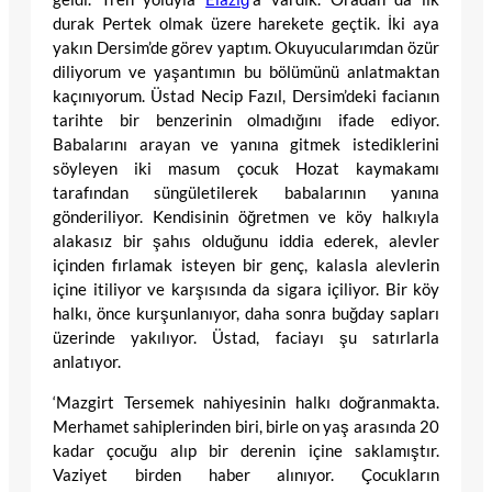
durak Pertek olmak üzere harekete geçtik. İki aya
yakın Dersim’de görev yaptım. Okuyucularımdan özür
diliyorum ve yaşantımın bu bölümünü anlatmaktan
kaçınıyorum. Üstad Necip Fazıl, Dersim’deki facianın
tarihte bir benzerinin olmadığını ifade ediyor.
Babalarını arayan ve yanına gitmek istediklerini
söyleyen iki masum çocuk Hozat kaymakamı
tarafından süngületilerek babalarının yanına
gönderiliyor. Kendisinin öğretmen ve köy halkıyla
alakasız bir şahıs olduğunu iddia ederek, alevler
içinden fırlamak isteyen bir genç, kalasla alevlerin
içine itiliyor ve karşısında da sigara içiliyor. Bir köy
halkı, önce kurşunlanıyor, daha sonra buğday sapları
üzerinde yakılıyor. Üstad, faciayı şu satırlarla
anlatıyor.
‘Mazgirt Tersemek nahiyesinin halkı doğranmakta.
Merhamet sahiplerinden biri, birle on yaş arasında 20
kadar çocuğu alıp bir derenin içine saklamıştır.
Vaziyet birden haber alınıyor. Çocukların