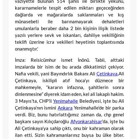
vaziyette bulunan 514 şahıs ile birlikte yekunu,
kararnamelerle tespit edilen miktarı geçeceğinden
dağlarda ve mağaralarda saklanmaları ve kış
münasebeti ile barınamayarak dehaletleri
umulanlarla beraber daha 2 bin kişinin ilişik listede
yazılı yerlere sevk ve iskanları, dahiliye vekilliğinin
teklifi üzerine icra vekilleri heyetinin toplantısında
onanmıştır.’
İmza: Reisicümhur ismet İnönü. Tabii, alttaki
imzalarda bir isim de bu arada dikkatimizi çekiyor.
Nafia vekili, yani Bayındırlık Bakanı Ali
Çetinkaya
.Ali
Çetinkaya, iskilipli atıf hoca’yı düzmece bir
mahkemeyle, “kararın infazına, şahitlerin sonra
dinlenmesine” diyerek idam eden, kel ali lakaplı hakim.
3 Mayıs’ta, CHP’li
Yenimahalle
Belediyesi, işte bu Ali
Çetinkaya’nın ismini
Ankara
Yenimahalle’de bir parka
verdi. Biz, bunu hatırlattığımız zaman da, chp genel
başkanı sayın Kılıçdaroğlu
Afyonkarahisar
’da, işte bu
Ali Çetinkaya’ya sahip çıktı, onu bir kahraman olarak
ilan etti. Sizin kahramanlarınız buysa bu ülke biter.