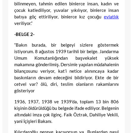
bilinmeyen, tahmin edilen binlerce insan, kadın ve
çocuk katlediliyor, yuvalar yıkılıyor, binlerce insan
batıya göç ettiriliyor, binlerce kız çocuğu
evlatlık
veriliyor.”
-BELGE 2-
“Bakın burada, bir belgeyi sizlere göstermek
istiyorum. 8 ağustos 1939 tarihli bir belge. Jandarma
Umum Komutanlığından başvekalet yüksek
makamına gönderilmiş. Dersim’e yapılan müdahalenin
bilançosunu veriyor, kat’i netice alınıncaya kadar
baskınların devam edeceğini bildiriyor. Ekte de bir
cetvel var? ölü, diri, teslim olanların rakamlarını
gösteriyor
1936, 1937, 1938 ve 1939’da, toplam 13 bin 806
kişinin öldürüldüğü bu belgede ifade ediliyor. Belgenin
altındaki imza çok ilginç. Faik Öztrak, Dahiliye Vekili,
yani İçişleri Bakanı.
Kılıçdaroğlu nereye kaçıyorsun ya. Bunlardan nasıl