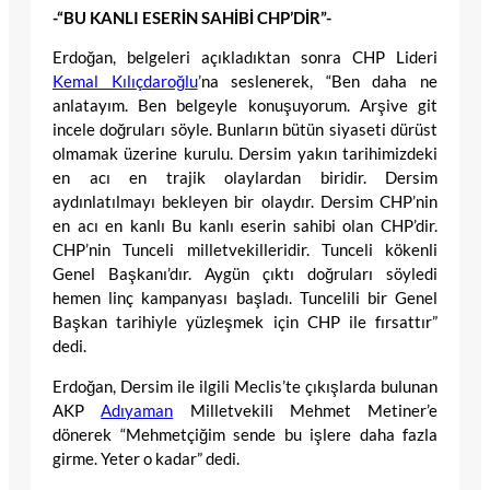
-“BU KANLI ESERİN SAHİBİ CHP’DİR”-
Erdoğan, belgeleri açıkladıktan sonra CHP Lideri
Kemal Kılıçdaroğlu
’na seslenerek, “Ben daha ne
anlatayım. Ben belgeyle konuşuyorum. Arşive git
incele doğruları söyle. Bunların bütün siyaseti dürüst
olmamak üzerine kurulu. Dersim yakın tarihimizdeki
en acı en trajik olaylardan biridir. Dersim
aydınlatılmayı bekleyen bir olaydır. Dersim CHP’nin
en acı en kanlı Bu kanlı eserin sahibi olan CHP’dir.
CHP’nin Tunceli milletvekilleridir. Tunceli kökenli
Genel Başkanı’dır. Aygün çıktı doğruları söyledi
hemen linç kampanyası başladı. Tuncelili bir Genel
Başkan tarihiyle yüzleşmek için CHP ile fırsattır”
dedi.
Erdoğan, Dersim ile ilgili Meclis’te çıkışlarda bulunan
AKP
Adıyaman
Milletvekili Mehmet Metiner’e
dönerek “Mehmetçiğim sende bu işlere daha fazla
girme. Yeter o kadar” dedi.