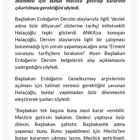
dilenmesi için bunun Meclis’e getirilip kararının
çıkartılması gerektiğini söyledi.
Başbakan Erdoğan’ın Dersim olaylarıyla ilgili “devlet
adına özür diliyorum” sözlerine tarihçi milletvekili
Halaçoğlu tepki gösterdi. ANKA’ya konuşan
Halaçoğlu, Dersim olaylarıyla ilgili bir çalışması
bulunmadığı için yorum yapamayacağını ama “Ermeni
sorununu tarihçilere bırakalım” diyen Başbakan
Erdoğan’ın Dersim belgelerini alıp açıklamasını
yadırgadığını söyledi.
Başbakan Erdoğan’ın Genelkurmay arşivlerinin
açılması için talimat vermesi gerektiğini savunan
Halaçoğlu, bunlar yapılmadan özür dilenmesini
eleştirerek şunları söyledi:
“Başbakan tek başına buna nasıl karar verebilir.
Meclis’e getirsin bakalım. Dedesi yaptıysa özür
dilesin. Başbakan şahıstır. Başbakanlık adına
yapamaz bunu. Bunu yapabilmesi için Meclis’ten
bunun kararının çıkması lazım. Meclis’e getirilmeli.