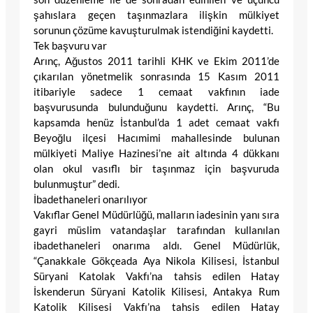
şahıslara geçen taşınmazlara ilişkin mülkiyet
sorunun çözüme kavuşturulmak istendiğini kaydetti.
Tek başvuru var
Arınç, Ağustos 2011 tarihli KHK ve Ekim 2011’de
çıkarılan yönetmelik sonrasında 15 Kasım 2011
itibariyle sadece 1 cemaat vakfının iade
başvurusunda bulunduğunu kaydetti. Arınç, “Bu
kapsamda henüz İstanbul’da 1 adet cemaat vakfı
Beyoğlu ilçesi Hacımimi mahallesinde bulunan
mülkiyeti Maliye Hazinesi’ne ait altında 4 dükkanı
olan okul vasıflı bir taşınmaz için başvuruda
bulunmuştur” dedi.
İbadethaneleri onarılıyor
Vakıflar Genel Müdürlüğü, malların iadesinin yanı sıra
gayri müslim vatandaşlar tarafından kullanılan
ibadethaneleri onarıma aldı. Genel Müdürlük,
“Çanakkale Gökçeada Aya Nikola Kilisesi, İstanbul
Süryani Katolak Vakfı’na tahsis edilen Hatay
İskenderun Süryani Katolik Kilisesi, Antakya Rum
Katolik Kilisesi Vakfı’na tahsis edilen Hatay