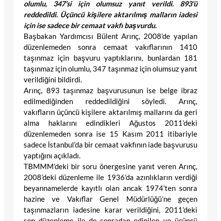
olumlu, 347’si için olumsuz yanıt verildi. 893’ü
reddedildi. Üçüncü kişilere aktarılmış malların iadesi
için ise sadece bir cemaat vakfı başvurdu.
Başbakan Yardımcısı Bülent Arınç, 2008’de yapılan
düzenlemeden sonra cemaat vakıflarının 1410
taşınmaz için başvuru yaptıklarını, bunlardan 181
taşınmaz için olumlu, 347 taşınmaz için olumsuz yanıt
verildiğini bildirdi.
Arınç, 893 taşınmaz başvurusunun ise belge ibraz
edilmediğinden reddedildiğini söyledi. Arınç,
vakıfların üçüncü kişilere aktarılmış mallarını da geri
alma haklarını edindikleri Ağustos 2011’deki
düzenlemeden sonra ise 15 Kasım 2011 itibariyle
sadece İstanbul’da bir cemaat vakfının iade başvurusu
yaptığını açıkladı.
TBMMM’deki bir soru önergesine yanıt veren Arınç,
2008’deki düzenleme ile 1936’da azınlıkların verdiği
beyannamelerde kayıtlı olan ancak 1974’ten sonra
hazine ve Vakıflar Genel Müdürlüğü’ne geçen
taşınmazların iadesine karar verildiğini, 2011’deki
son düzenleme ile de sonradan edinilen ve üçüncü