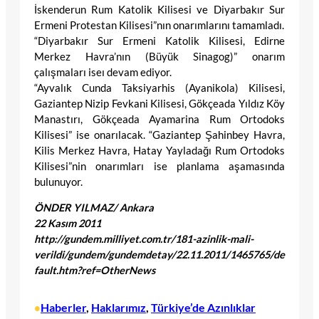
İskenderun Rum Katolik Kilisesi ve Diyarbakır Sur
Ermeni Protestan Kilisesi”nın onarımlarını tamamladı.
“Diyarbakır Sur Ermeni Katolik Kilisesi, Edirne
Merkez Havra’nın (Büyük Sinagog)” onarım
çalışmaları iseı devam ediyor.
“Ayvalık Cunda Taksiyarhis (Ayanikola) Kilisesi,
Gaziantep Nizip Fevkani Kilisesi, Gökçeada Yıldız Köy
Manastırı, Gökçeada Ayamarina Rum Ortodoks
Kilisesi” ise onarılacak. “Gaziantep Şahinbey Havra,
Kilis Merkez Havra, Hatay Yayladağı Rum Ortodoks
Kilisesi”nin onarımları ise planlama aşamasında
bulunuyor.
ÖNDER YILMAZ/ Ankara
22 Kasım 2011
http://gundem.milliyet.com.tr/181-azinlik-mali-
verildi/gundem/gundemdetay/22.11.2011/1465765/de
fault.htm?ref=OtherNews
Haberler
, 
Haklarımız
, 
Türkiye’de Azınlıklar
•