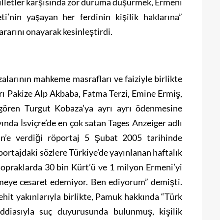
milletler karşısında zor duruma düşürmek, Ermeni
i’nin yaşayan her ferdinin kişilik haklarına”
rarını onayarak kesinleştirdi.
zalarının mahkeme masrafları ve faiziyle birlikte
arı Pakize Alp Akbaba, Fatma Terzi, Emine Ermiş,
gören Turgut Kobaza’ya ayrı ayrı ödenmesine
ında İsviçre’de en çok satan Tages Anzeiger adlı
n’e verdiği röportaj 5 Şubat 2005 tarihinde
portajdaki sözlere Türkiye’de yayınlanan haftalık
 topraklarda 30 bin Kürt’ü ve 1 milyon Ermeni’yi
rmeye cesaret edemiyor. Ben ediyorum” demişti.
hit yakınlarıyla birlikte, Pamuk hakkında “Türk
iddiasıyla suç duyurusunda bulunmuş, kişilik