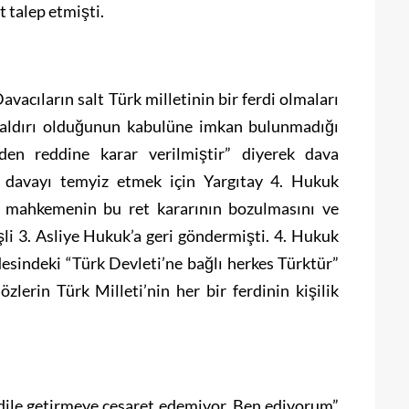
t talep etmişti.
acıların salt Türk milletinin bir ferdi olmaları
 saldırı olduğunun kabulüne imkan bulunmadığı
den reddine karar verilmiştir” diyerek dava
e davayı temyiz etmek için Yargıtay 4. Hukuk
el mahkemenin bu ret kararının bozulmasını ve
li 3. Asliye Hukuk’a geri göndermişti. 4. Hukuk
esindeki “Türk Devleti’ne bağlı herkes Türktür”
lerin Türk Milleti’nin her bir ferdinin kişilik
 dile getirmeye cesaret edemiyor. Ben ediyorum”