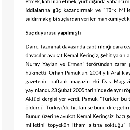
etmek, katil ilan etmek, yurt dışında yabancı 
iddialarına güç kazandırmak ve “Türk Millet
saldırmak gibi suçlardan verilen mahkumiyet ka
Suç duyurusu yapılmıştı
Daire, tazminat davasında çaptırıldığı para ce
davacılar avukat Kemal Kerinçiz, şehit yakınl
Nuray Yaylan ve Ermeni teröründen zarar 
hükmetti. Orhan Pamuk’un, 2004 yılı Aralık ay
gazetenin haftalık magazin eki Das Magazi
yayınlandı. 23 Şubat 2005 tarihinde de aynı rö
Aktüel dergisi yer verdi. Pamuk, “Türkler, bu
öldürdü. Türkiye’de hiç kimse bunu dile geti
Bunun üzerine avukat Kemal Kerinçsiz, bazı şe
milletini topyekün itham altına soktuğu” 