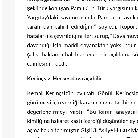
şeklinde konuşan Pamuk’un, Türk yargısının ka
Yargıtay’daki savunmasında Pamuk’un avukat
tarafından tahrif edildiğini” söyledi. Röpor
hataları ile çevirildiğini ileri sürüp, “Dava mü
dayandığı için maddi dayanaktan yoksundur. 
şahsi haklarını haleldar eden bir açıklama s
cümlesidir” dedi.
Kerinçsiz: Herkes dava açabilir
Kemal Kerinçsiz’in avukatı Gönül Kerinçsi
görülmesi için verdiği kararın hukuk tarihinde
değerlendirmeyi yaptı: “Bu karar, anayasa
kimliğine hakaret kastı içerdiği düşünülen ey
açma hakkı tanımıştır. Şişli 3. Asliye Hukuk M