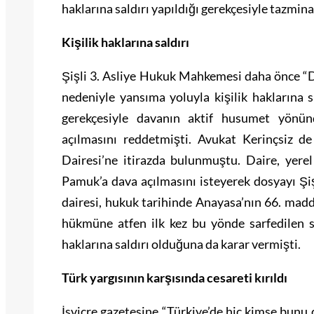
haklarına saldırı yapıldığı gerekçesiyle tazmina
Kişilik haklarına saldırı
Şişli 3. Asliye Hukuk Mahkemesi daha önce “Dav
nedeniyle yansıma yoluyla kişilik haklarına
gerekçesiyle davanın aktif husumet yönün
açılmasını reddetmişti. Avukat Kerinçsiz d
Dairesi’ne itirazda bulunmuştu. Daire, yer
Pamuk’a dava açılmasını isteyerek dosyayı Şiş
dairesi, hukuk tarihinde Anayasa’nın 66. madd
hükmüne atfen ilk kez bu yönde sarfedilen söz
haklarına saldırı olduğuna da karar vermişti.
Türk yargısının karşısında cesareti kırıldı
İsviçre gazetesine “Türkiye’de hiç kimse bunu