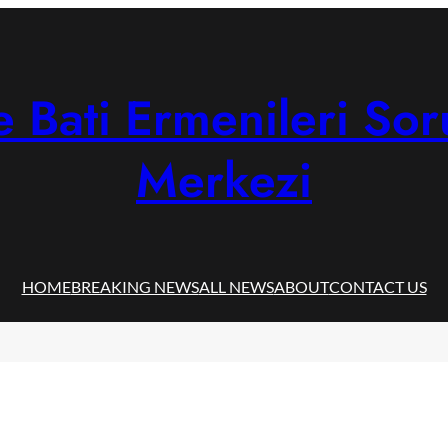
 Bati Ermenileri Sor
Merkezi
HOME
BREAKING NEWS
ALL NEWS
ABOUT
CONTACT US