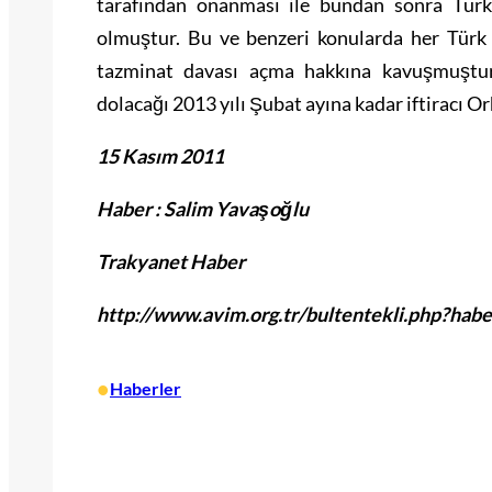
tarafından onanması ile bundan sonra Türk m
olmuştur. Bu ve benzeri konularda her Türk v
tazminat davası açma hakkına kavuşmuştur.
dolacağı 2013 yılı Şubat ayına kadar iftiracı O
15 Kasım 2011
Haber : Salim Yavaşoğlu
Trakyanet Haber
http://www.avim.org.tr/bultentekli.php?hab
•
Haberler