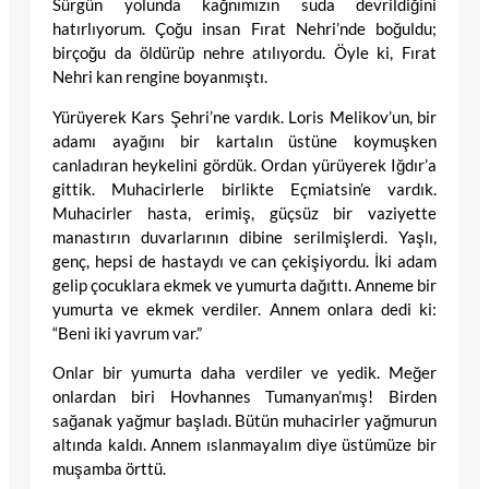
Sürgün yolunda kağnımızın suda devrildiğini
hatırlıyorum. Çoğu insan Fırat Nehri’nde boğuldu;
birçoğu da öldürüp nehre atılıyordu. Öyle ki, Fırat
Nehri kan rengine boyanmıştı.
Yürüyerek Kars Şehri’ne vardık. Loris Melikov’un, bir
adamı ayağını bir kartalın üstüne koymuşken
canladıran heykelini gördük. Ordan yürüyerek Iğdır’a
gittik. Muhacirlerle birlikte Eçmiatsin’e vardık.
Muhacirler hasta, erimiş, güçsüz bir vaziyette
manastırın duvarlarının dibine serilmişlerdi. Yaşlı,
genç, hepsi de hastaydı ve can çekişiyordu. İki adam
gelip çocuklara ekmek ve yumurta dağıttı. Anneme bir
yumurta ve ekmek verdiler. Annem onlara dedi ki:
“Beni iki yavrum var.”
Onlar bir yumurta daha verdiler ve yedik. Meğer
onlardan biri Hovhannes Tumanyan’mış! Birden
sağanak yağmur başladı. Bütün muhacirler yağmurun
altında kaldı. Annem ıslanmayalım diye üstümüze bir
muşamba örttü.