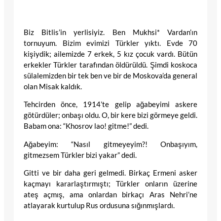
Biz Bitlis’in yerlisiyiz. Ben Mukhsi* Vardan’ın
tornuyum. Bizim evimizi Türkler yıktı. Evde 70
kişiydik; ailemizde 7 erkek, 5 kız çocuk vardı. Bütün
erkekler Türkler tarafından öldürüldü. Şimdi koskoca
sülalemizden bir tek ben ve bir de Moskova’da general
olan Misak kaldık.
Tehcirden önce, 1914’te gelip ağabeyimi askere
götürdüler; onbaşı oldu. O, bir kere bizi görmeye geldi.
Babam ona: “Khosrov lao! gitme!” dedi.
Ağabeyim: “Nasıl gitmeyeyim?! Onbaşıyım,
gitmezsem Türkler bizi yakar” dedi.
Gitti ve bir daha geri gelmedi. Birkaç Ermeni asker
kaçmayı kararlaştırmıştı; Türkler onların üzerine
ateş açmış, ama onlardan birkaçı Aras Nehri’ne
atlayarak kurtulup Rus ordusuna sığınmışlardı.