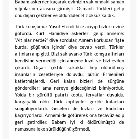
Babam askerden kaçarak evimizin yakınındaki saman
yığınlarının arasına girmişti. Osmanlı Türkleri gelip
onu dışarı çektiler ve öldürdüler. Biz öksüz kaldık.
Türk komşumuz Yusuf Efendi bize acıyıp bizleri evine
götürdü. Kürt Hamidiye askerleri gelip anneme:
“Altınlar nerde?” diye sordular. Annem korkudan “İşte
burda, güğümün içinde” diye cevap verdi. Türkler
altınları alıp gitti. Bizi saklayan o Türk komşu altınları
kendisine vermediği için anneme kızdı ve bizi evden
çıkardı. Dışarı çıktık; sokaklar hep öldürülmüş
insanların cesetleriyle doluydu; bütün Ermenileri
katletmişlerdi. Geri kalan bizleri de sürgüne
gönderdiler; ama nereye gideceğimizi bilmiyorduk.
Yolda bir gürültü patırtı koptu, feryatlar duyuldu,
kargaşalık oldu. Türk zaptiyeler geride kalanları
süngülüyorlardı. Geceleri de kızları ve kadınları
kaçırıyorlardı. Annemi de götürerek ona tecavüz edip
geri getirdiler. Babam iyi ki öldürülmüştü de
namusuna leke sürüldüğünü görmedi.