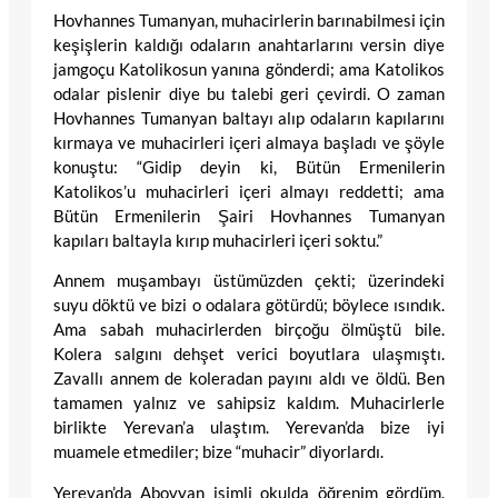
Hovhannes Tumanyan, muhacirlerin barınabilmesi için
keşişlerin kaldığı odaların anahtarlarını versin diye
jamgoçu Katolikosun yanına gönderdi; ama Katolikos
odalar pislenir diye bu talebi geri çevirdi. O zaman
Hovhannes Tumanyan baltayı alıp odaların kapılarını
kırmaya ve muhacirleri içeri almaya başladı ve şöyle
konuştu: “Gidip deyin ki, Bütün Ermenilerin
Katolikos’u muhacirleri içeri almayı reddetti; ama
Bütün Ermenilerin Şairi Hovhannes Tumanyan
kapıları baltayla kırıp muhacirleri içeri soktu.”
Annem muşambayı üstümüzden çekti; üzerindeki
suyu döktü ve bizi o odalara götürdü; böylece ısındık.
Ama sabah muhacirlerden birçoğu ölmüştü bile.
Kolera salgını dehşet verici boyutlara ulaşmıştı.
Zavallı annem de koleradan payını aldı ve öldü. Ben
tamamen yalnız ve sahipsiz kaldım. Muhacirlerle
birlikte Yerevan’a ulaştım. Yerevan’da bize iyi
muamele etmediler; bize “muhacir” diyorlardı.
Yerevan’da Abovyan isimli okulda öğrenim gördüm.