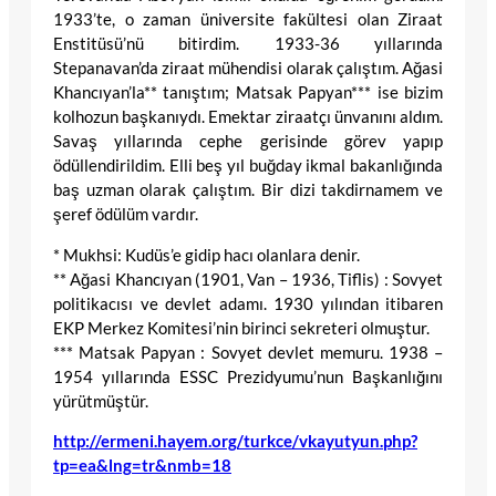
1933’te, o zaman üniversite fakültesi olan Ziraat
Enstitüsü’nü bitirdim. 1933-36 yıllarında
Stepanavan’da ziraat mühendisi olarak çalıştım. Ağasi
Khancıyan’la** tanıştım; Matsak Papyan*** ise bizim
kolhozun başkanıydı. Emektar ziraatçı ünvanını aldım.
Savaş yıllarında cephe gerisinde görev yapıp
ödüllendirildim. Elli beş yıl buğday ikmal bakanlığında
baş uzman olarak çalıştım. Bir dizi takdirnamem ve
şeref ödülüm vardır.
* Mukhsi: Kudüs’e gidip hacı olanlara denir.
** Ağasi Khancıyan (1901, Van – 1936, Tiflis) : Sovyet
politikacısı ve devlet adamı. 1930 yılından itibaren
EKP Merkez Komitesi’nin birinci sekreteri olmuştur.
*** Matsak Papyan : Sovyet devlet memuru. 1938 –
1954 yıllarında ESSC Prezidyumu’nun Başkanlığını
yürütmüştür.
http://ermeni.hayem.org/turkce/vkayutyun.php?
tp=ea&lng=tr&nmb=18