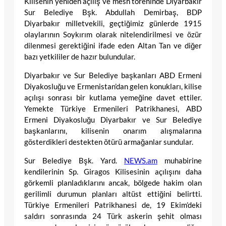
Kilisenin yeniden açılış ve mesh töreninde Diyarbakır
Sur Belediye Bşk. Abdullah Demirbaş, BDP
Diyarbakır milletvekili, geçtiğimiz günlerde 1915
olaylarının Soykırım olarak nitelendirilmesi ve özür
dilenmesi gerektiğini ifade eden Altan Tan ve diğer
bazı yetkililer de hazır bulundular.
Diyarbakır ve Sur Belediye başkanları ABD Ermeni
Diyakosluğu ve Ermenistan’dan gelen konukları, kilise
açılışı sonrası bir kutlama yemeğine davet ettiler.
Yemekte Türkiye Ermenileri Patrikhanesi, ABD
Ermeni Diyakosluğu Diyarbakır ve Sur Belediye
başkanlarını, kilisenin onarım alışmalarına
gösterdikleri destekten ötürü armağanlar sundular.
Sur Belediye Bşk. Yard.
NEWS.am
muhabirine
kendilerinin Sp. Giragos Kilisesinin açılışını daha
görkemli planladıklarını ancak, bölgede hakim olan
gerilimli durumun planları altüst ettiğini belirtti.
Türkiye Ermenileri Patrikhanesi de, 19 Ekim’deki
saldırı sonrasında 24 Türk askerin şehit olması