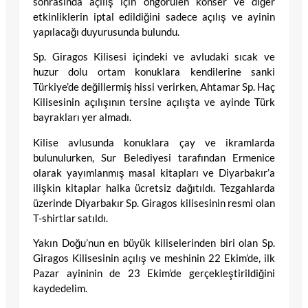
sonrasında açılış için öngörülen konser ve diğer
etkinliklerin iptal edildiğini sadece açılış ve ayinin
yapılacağı duyurusunda bulundu.
Sp. Giragos Kilisesi içindeki ve avludaki sıcak ve
huzur dolu ortam konuklara kendilerine sanki
Türkiye’de değillermiş hissi verirken, Ahtamar Sp. Haç
Kilisesinin açılışının tersine açılışta ve ayinde Türk
bayrakları yer almadı.
Kilise avlusunda konuklara çay ve ikramlarda
bulunulurken, Sur Belediyesi tarafından Ermenice
olarak yayımlanmış masal kitapları ve Diyarbakır’a
ilişkin kitaplar halka ücretsiz dağıtıldı. Tezgahlarda
üzerinde Diyarbakır Sp. Giragos kilisesinin resmi olan
T-shirtlar satıldı.
Yakın Doğu’nun en büyük kiliselerinden biri olan Sp.
Giragos Kilisesinin açılış ve meshinin 22 Ekim’de, ilk
Pazar ayininin de 23 Ekim’de gerçekleştirildiğini
kaydedelim.