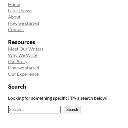
Home
Latest News
About
How we started
Contact
Resources
Meet Our Writers
Why We Write
Our Story
How we started
Our Experience
Search
Looking for something specific? Try a search below!
S
Search
e
a
r