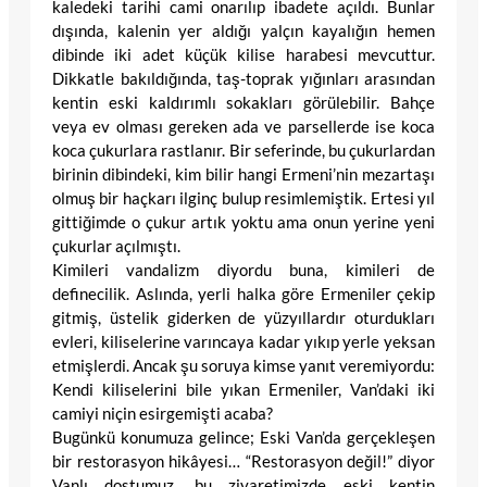
kaledeki tarihi cami onarılıp ibadete açıldı. Bunlar
dışında, kalenin yer aldığı yalçın kayalığın hemen
dibinde iki adet küçük kilise harabesi mevcuttur.
Dikkatle bakıldığında, taş-toprak yığınları arasından
kentin eski kaldırımlı sokakları görülebilir. Bahçe
veya ev olması gereken ada ve parsellerde ise koca
koca çukurlara rastlanır. Bir seferinde, bu çukurlardan
birinin dibindeki, kim bilir hangi Ermeni’nin mezartaşı
olmuş bir haçkarı ilginç bulup resimlemiştik. Ertesi yıl
gittiğimde o çukur artık yoktu ama onun yerine yeni
çukurlar açılmıştı.
Kimileri vandalizm diyordu buna, kimileri de
definecilik. Aslında, yerli halka göre Ermeniler çekip
gitmiş, üstelik giderken de yüzyıllardır oturdukları
evleri, kiliselerine varıncaya kadar yıkıp yerle yeksan
etmişlerdi. Ancak şu soruya kimse yanıt veremiyordu:
Kendi kiliselerini bile yıkan Ermeniler, Van’daki iki
camiyi niçin esirgemişti acaba?
Bugünkü konumuza gelince; Eski Van’da gerçekleşen
bir restorasyon hikâyesi… “Restorasyon değil!” diyor
Vanlı dostumuz, bu ziyaretimizde eski kentin