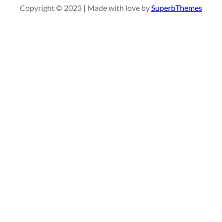
Copyright © 2023 | Made with love by
SuperbThemes
c
h