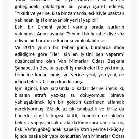
göbeğindeki dikdörtgen bir yapıyı işaret ederek,
“Yıkıldı ve yerine, kısa bir zamanda, eskisiyle uzaktan
yakından ilgisi olmayan bir yenisi yapıldı.”
Eski bir Ermeni şapeli varmış orada, surların
yakınında. Anımsayanlar “Sevimli bir harabe” diye söz
ediyor, bir harabe ne kadar sevimli olabilirse…
Ve 2011 yılının bir bahar günü, buralarda ifade
edildiğine göre “Her işin en iyisini ben yaparım”
düşüncesinde olan Van Mimarlar Odası Başkanı
Şahabettin Bey, bu şapeli iş makineleri ile yıktırmış,
temeline kadar inmiş, ve yerine yeni, yep-yeni, ne
idüğü belirsiz bir bina kondurmuş.
İşin ilginci, kazı sırasında o kadar derine inmiş ki,
binanın etrafı yaz-kış su doluyormuş; binaya
yaklaşabilmek için bir göletin üzerinden atlamak
gerekiyormuş. Biz de azıcık cambazlık ve biraz da
hünerle ulaştık kapısı kilitli, kendinin ne olduğu
belirsiz yapıya, ancak oralarda kime sorarsanız sorun,
Eski Van’ın göbeğindeki şapeli yıktırıp yerine iki-üç ay
içinde başka bir yapı kondurtan Van Mimarlar Odası