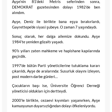
Ayşe’nin 81’deki Metris seferinden sonra,
DEMOKRAT gazetesinden dolayı 1982’de ben
alındım.
Ayşe, Deniz ile birlikte bana eşya bırakırlardı,
Gayrettepe’de siyasi şubeye. O zaman 7 yaşındaydı.
Sonuç olarak, her dalga ailemize dokundu. Ayşe
1984’te yeniden gözaltı yaşadı.
90’lı yılları zaten mahkeme ve hapishane kapılarında
geçirdik.
1997’de bütün Parti yöneticilerine tutuklama kararı
çıkarıldı, Ayşe de aralarında: Susurluk olayını izleyen,
post modern darbe günleri…
Çocukların başı ise, Üniversite Öğrenci Derneği
yöneticisi oldukları için dertteydi.
2000’le birlikte, cezaevi kıyımları yaşanırken, Ayşe
kamuoyunun duyarsızlığından dolayı öfkeleniyordu.