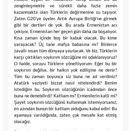
zenginleşmekte ve sürekli daha fazla zemin
kazanmakta olan Türklerin değirmenine su taşıyor.
Zaten G20’ye üyeler. Artık Avrupa Birliği’ne girmek
gibi bir dertleri de yok. Bu arada Ermenistan acı
çekiyor, Ermenistan her geçen gün daha da boşalıyor.
Kısa zaman içinde boş bir kabuk olacak. Bu kime
yarayacak? Üç tane mafya babasına mı? Binlerce
zavallı insan tüm dünyaya yayılacak. Ve biz, Türklerin
karşı çıktıkları soykırım sözcüğüne mi odaklanıyoruz?
O halde, soruyu Türklere yöneltiyorum: Eğer bu bir
soykırım değilse, bir halkın yok edilişine ne denir?
Tüm bu zaman boyunca siz buna ne ad verdiniz?
Atatürk vaziyeti bizzat nasıl nitelendirdi? Benim
istediğim bu. Soykırım sözcüğünün icadından önce
buna ne denebilirdi? Katliam mı? Ermenilerin katli mi?
Şayet soykırım sözcüğünü kullanmak istemiyorsanız,
en azından bunun bir katliam olduğunu kabul edin! Bu
aşamaya varıldığında, zaten çok mesafe kat etmiş
olacağız.