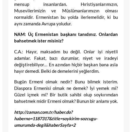
mensup insanlardan. Hıristiyanlarımızın,
Musevilerimizin ve Müslümanlarımızın olması
normaldir. Ermenistan bu yolda ilerlemelidir, ki bu
aynı zamanda Avrupa yoludur.
NAM: Üç Ermenistan başkanı tanıdınız. Onlardan
bahsetmek ister misiniz?
C.A.: Hayır, maksadım bu değil. Onlar iyi niyetli
adamlar. Fakat, bazı durumlar, niyet ve iradeyi
değiştirebiliyor… En azından hiçbir başkan bana asla
hayır demedi. Belki de demelerini yeğlerdim.
Bugün Ermeni olmak nedir? Bunu bilmek isterim.
Diaspora Ermenisi olmak ne demek? İyi yemek mi?
Güzel içmek mi? Bir butik sahibi olup soykırımdan
bahsetmek midir Ermeni olmak? Bunun bir anlamı yok.
http://zaman.com.tr/haber.do?
haberno=1187317&title=soykirim-sozcugu-
umurumda-degil&haberSayfa=2