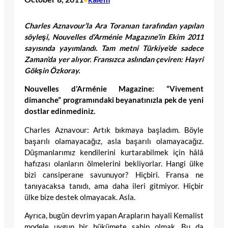
Charles Aznavour’la Ara Toranıan tarafından yapılan
söyleşi, Nouvelles d’Arménie Magazıne’in Ekim 2011
sayısında yayımlandı. Tam metni Türkiye’de sadece
Zaman’da yer alıyor. Fransızca aslından çeviren: Hayri
Gökşin Özkoray.
Nouvelles d’Arménie Magazine: “Vivement
dimanche” programındaki beyanatınızla pek de yeni
dostlar edinmediniz.
Charles Aznavour: Artık bıkmaya başladım. Böyle
başarılı olamayacağız, asla başarılı olamayacağız.
Düşmanlarımız kendilerini kurtarabilmek için hâlâ
hafızası olanların ölmelerini bekliyorlar. Hangi ülke
bizi cansiperane savunuyor? Hiçbiri. Fransa ne
tanıyacaksa tanıdı, ama daha ileri gitmiyor. Hiçbir
ülke bize destek olmayacak. Asla.
Ayrıca, bugün devrim yapan Arapların hayali Kemalist
modele uygun bir hükümete sahip olmak. Bu da