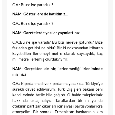
C.A.: Bu ne işe yaradı ki?
NAM: Gösterilere de katıldınız…
C.A.: Bu ne işe yaradı ki?
NAM: Gazetelerde yazılar yayınlattınız…
C.A.:Bu ne işe yaradı? Bu bizi nereye götürdü? Bize
fazladan getirisi ne oldu? Bir N noktasından itibaren
kaydedilen ilerlemeyi metre olarak saysaydık, kaç
milimetre ilerlemiş olurduk? Sıfır!
NAM: Gerçekten de hiç ilerlenmediği izleniminde
misiniz?
C.A.: Kıpırdanmadı ve kıpırdanmayacak da. Türkiye’ye
sürekli davet ediliyorum. Türk Dışişleri bakanı beni
kendi evinde tatile bile çağırdı. O halde taleplerimiz
hakkında uzlaşmalıyız. Taraflardan birinin ya da
ötekinin partizan çıkarları için siyasî partisyonlar icra
etmeyelim. Bir sonraki Ermenistan başkanının kim