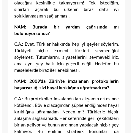
olacağını kesinlikle takmıyorum! Tek istediğim,
sınırları açarak bu ülkenin biraz daha iyi
soluklanmasının sağlanması.
NAM: Burada bir yardım çağrısında mı
bulunuyorsunuz?
C.A.: Evet. Türkler hakkında hep iyi şeyler söylerim.
Türkiyeli hiçbir Ermeni Türkleri sevmediğini
söylemez. Tutumlarını, siyasetlerini sevmeyebiliriz,
ama aynı şey halk için geçerli değil. Hedefim bu
meselelerde biraz ilerlenebilmesi.
NAM: 2009’da Zürih’te imzalanan protokollerin
başarısızlığı sizi hayal kırıklığına uğratmadı mı?
C.A.: Bu protokoller imzalandıkları akşamın ertesinde
kötülendi. Böyle olacağından şüphelendiğimden hayal
kırıklığına uğramadım. Neden mi? Türklerle hiçbir
anlaşma sağlanamadı. Her seferinde geri çekildikleri
bir an geliyor ve bunun ardından yapılacak hiçbir şey
kalmıyor. Bu eğilimi stratejik konumları da