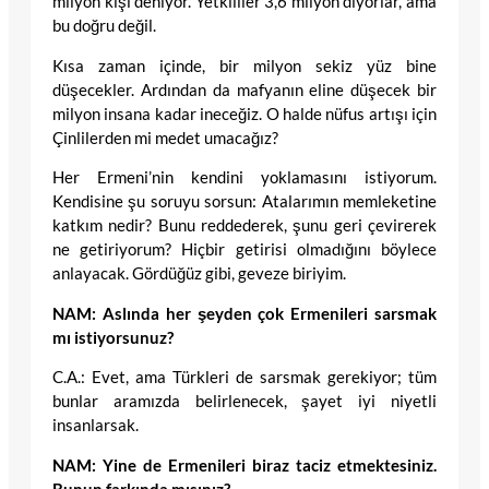
milyon kişi deniyor. Yetkililer 3,6 milyon diyorlar, ama
bu doğru değil.
Kısa zaman içinde, bir milyon sekiz yüz bine
düşecekler. Ardından da mafyanın eline düşecek bir
milyon insana kadar ineceğiz. O halde nüfus artışı için
Çinlilerden mi medet umacağız?
Her Ermeni’nin kendini yoklamasını istiyorum.
Kendisine şu soruyu sorsun: Atalarımın memleketine
katkım nedir? Bunu reddederek, şunu geri çevirerek
ne getiriyorum? Hiçbir getirisi olmadığını böylece
anlayacak. Gördüğüz gibi, geveze biriyim.
NAM: Aslında her şeyden çok Ermenileri sarsmak
mı istiyorsunuz?
C.A.: Evet, ama Türkleri de sarsmak gerekiyor; tüm
bunlar aramızda belirlenecek, şayet iyi niyetli
insanlarsak.
NAM: Yine de Ermenileri biraz taciz etmektesiniz.