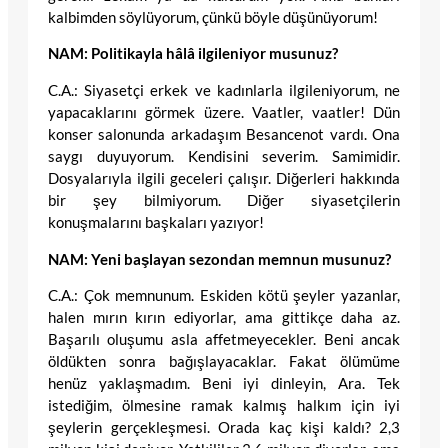
kalbimden söylüyorum, çünkü böyle düşünüyorum!
NAM: Politikayla hâlâ ilgileniyor musunuz?
C.A.: Siyasetçi erkek ve kadınlarla ilgileniyorum, ne
yapacaklarını görmek üzere. Vaatler, vaatler! Dün
konser salonunda arkadaşım Besancenot vardı. Ona
saygı duyuyorum. Kendisini severim. Samimidir.
Dosyalarıyla ilgili geceleri çalışır. Diğerleri hakkında
bir şey bilmiyorum. Diğer siyasetçilerin
konuşmalarını başkaları yazıyor!
NAM: Yeni başlayan sezondan memnun musunuz?
C.A.: Çok memnunum. Eskiden kötü şeyler yazanlar,
halen mırın kırın ediyorlar, ama gittikçe daha az.
Başarılı oluşumu asla affetmeyecekler. Beni ancak
öldükten sonra bağışlayacaklar. Fakat ölümüme
henüz yaklaşmadım. Beni iyi dinleyin, Ara. Tek
istediğim, ölmesine ramak kalmış halkım için iyi
şeylerin gerçekleşmesi. Orada kaç kişi kaldı? 2,3