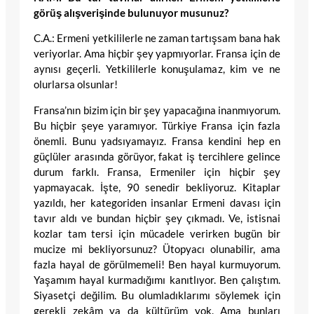
görüş alışverişinde bulunuyor musunuz?
C.A.: Ermeni yetkililerle ne zaman tartışsam bana hak
veriyorlar. Ama hiçbir şey yapmıyorlar. Fransa için de
aynısı geçerli. Yetkililerle konuşulamaz, kim ve ne
olurlarsa olsunlar!
Fransa’nın bizim için bir şey yapacağına inanmıyorum.
Bu hiçbir şeye yaramıyor. Türkiye Fransa için fazla
önemli. Bunu yadsıyamayız. Fransa kendini hep en
güçlüler arasında görüyor, fakat iş tercihlere gelince
durum farklı. Fransa, Ermeniler için hiçbir şey
yapmayacak. İşte, 90 senedir bekliyoruz. Kitaplar
yazıldı, her kategoriden insanlar Ermeni davası için
tavır aldı ve bundan hiçbir şey çıkmadı. Ve, istisnai
kozlar tam tersi için mücadele verirken bugün bir
mucize mi bekliyorsunuz? Ütopyacı olunabilir, ama
fazla hayal de görülmemeli! Ben hayal kurmuyorum.
Yaşamım hayal kurmadığımı kanıtlıyor. Ben çalıştım.
Siyasetçi değilim. Bu olumladıklarımı söylemek için
gerekli zekâm ya da kültürüm yok. Ama bunları