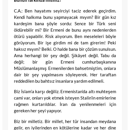
Bunun farkında mısınız?
C.A.: Ben hayatımı seyirciyi taciz ederek geçirdim.
Kendi halkıma bunu yapmayacak mıyım? Bir gün kız
kardeşim bana şöyle sordu: Sence bir Türk seni
öldürebilir mi? Bir Ermeni de bunu aynı nedenlerden
ötürü yapabilir. Risk alıyorum. Ben meseleleri böyle
görüyorum. Bir işe girdim mi de tam girerim! Peki
haksız mıyım? Belki. O halde bana bir çözüm sunulsun.
Ama herhangi bir şey değil. Şikâyet değil. Tabu da
değil; bir gün Ermeni cumhurbaşkanına
Müslümanlaşmış Ermenilerden bahsetmiştim, onlara
dair bir şey yapılmasını söyleyerek. Her taraftan
reddedilen bu bahtsız insanlara yardım edilmeli.
Biz İslam’a karşı değiliz. Ermenistan’da altı muhteşem
cami var, onları yok etmek isteyen Stalin’in emirlerine
rağmen kurtarıldılar. İran da yenilenmeleri için
gereken her şeyi yapıyor.
Biz bir milletiz. Bir millet, her tür insandan meydana
gelir, en iyilerinden en kötülerine kadar ve her dine