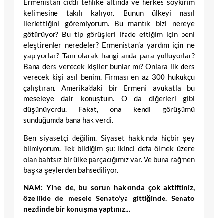
Ermenistan ciddi tehlike altında ve herkes soykırım
kelimesine takılı kalıyor. Bunun ülkeyi nasıl
ilerlettiğini göremiyorum. Bu mantık bizi nereye
götürüyor? Bu tip görüşleri ifade ettiğim için beni
eleştirenler neredeler? Ermenistan’a yardım için ne
yapıyorlar? Tam olarak hangi anda para yolluyorlar?
Bana ders verecek kişiler bunlar mı? Onlara ilk ders
verecek kişi asıl benim. Firması en az 300 hukukçu
çalıştıran, Amerika’daki bir Ermeni avukatla bu
meseleye dair konuştum. O da diğerleri gibi
düşünüyordu. Fakat, ona kendi görüşümü
sunduğumda bana hak verdi.
Ben siyasetçi değilim. Siyaset hakkında hiçbir şey
bilmiyorum. Tek bildiğim şu: İkinci defa ölmek üzere
olan bahtsız bir ülke parçacığımız var. Ve buna rağmen
başka şeylerden bahsediliyor.
NAM: Yine de, bu sorun hakkında çok aktiftiniz,
özellikle de mesele Senato’ya gittiğinde. Senato
nezdinde bir konuşma yaptınız…