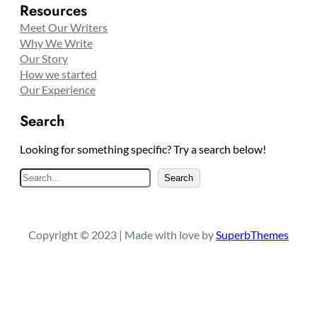
Resources
Meet Our Writers
Why We Write
Our Story
How we started
Our Experience
Search
Looking for something specific? Try a search below!
S
Search
e
a
r
Copyright © 2023 | Made with love by
SuperbThemes
c
h