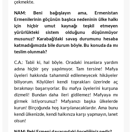
çekmekte.
NAM: Beni bağışlayın ama, Ermenistan
Ermenilerinin göçünün başlıca nedeninin ülke halkı
için hiçbir umut kaynağı teşkil etmeyen
yürürlükteki sistem olduğunu düşünmüyor
musunuz? Karabağ’daki savaş durumunu hesaba
katmadığımızda bile durum böyle. Bu konuda da mı
teslim olunmalı?
C.A.: Tabii ki, hal böyle. Oradaki insanlara yardım
adına hiçbir şey yapılmıyor. Tam tersine! Mafya
üyeleri hakkında tahammül edilemeyecek hikâyeler
biliyorum. Köylüleri kendi toprakları üzerinde aç
bırakmayı başarıyorlar. Bu mafya üyelerini kurşuna
dizmeli! Bundan daha ileri gidilemez! Mafyaya mı
girmek istiyorsunuz? Mafyanızı başka ülkelerde
kurun! Birçoğunda hoş karşılanacaklardır. Ama bunu
kendi ülkenizde, kendi halkınıza karşı yapmayın, lanet
olsun!
NAM: Peki Ermeni davasındaki önceliğiniz nedir?