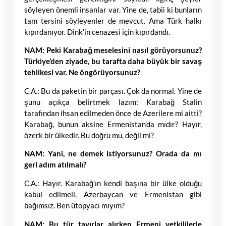
söyleyen önemli insanlar var. Yine de, tabii ki bunların
tam tersini söyleyenler de mevcut. Ama Türk halkı
kıpırdanıyor. Dink’in cenazesi için kıpırdandı.
NAM: Peki Karabağ meselesini nasıl görüyorsunuz?
Türkiye’den ziyade, bu tarafta daha büyük bir savaş
tehlikesi var. Ne öngörüyorsunuz?
C.A.: Bu da paketin bir parçası. Çok da normal. Yine de
şunu açıkça belirtmek lazım: Karabağ Stalin
tarafından ihsan edilmeden önce de Azerilere mi aitti?
Karabağ, bunun aksine Ermenistan’da mıdır? Hayır,
özerk bir ülkedir. Bu doğru mu, değil mi?
NAM: Yani, ne demek istiyorsunuz? Orada da mı
geri adım atılmalı?
C.A.: Hayır. Karabağ’ın kendi başına bir ülke olduğu
kabul edilmeli. Azerbaycan ve Ermenistan gibi
bağımsız. Ben ütopyacı mıyım?
NAM: Bu tür tavırlar alırken Ermeni yetkililerle