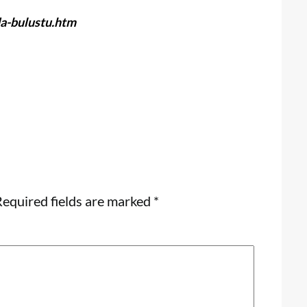
da-bulustu.htm
equired fields are marked
*