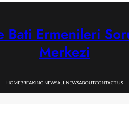
 Bati Ermenileri Sor
Merkezi
HOME
BREAKING NEWS
ALL NEWS
ABOUT
CONTACT US