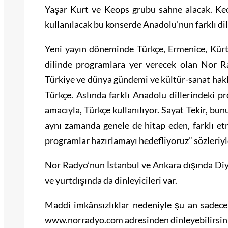
Yaşar Kurt ve Keops grubu sahne alacak. Keo
kullanılacak bu konserde Anadolu’nun farklı dil
Yeni yayın döneminde Türkçe, Ermenice, Kür
dilinde programlara yer verecek olan Nor Rad
Türkiye ve dünya gündemi ve kültür-sanat hakk
Türkçe. Aslında farklı Anadolu dillerindeki 
amacıyla, Türkçe kullanılıyor. Sayat Tekir, bun
aynı zamanda genele de hitap eden, farklı etn
programlar hazırlamayı hedefliyoruz” sözleriyle
Nor Radyo’nun İstanbul ve Ankara dışında Diya
ve yurtdışında da dinleyicileri var.
Maddi imkânsızlıklar nedeniyle şu an sadec
www.norradyo.com adresinden dinleyebilirsini