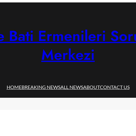
 Bati Ermenileri Sor
Merkezi
HOME
BREAKING NEWS
ALL NEWS
ABOUT
CONTACT US