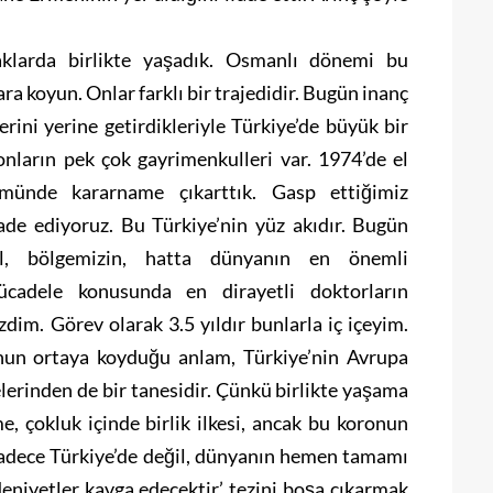
raklarda birlikte yaşadık. Osmanlı dönemi bu
ra koyun. Onlar farklı bir trajedidir. Bugün inanç
lerini yerine getirdikleriyle Türkiye’de büyük bir
onların pek çok gayrimenkulleri var. 1974’de el
ünde kararname çıkarttık. Gasp ettiğimiz
ade ediyoruz. Bu Türkiye’nin yüz akıdır. Bugün
il, bölgemizin, hatta dünyanın en önemli
mücadele konusunda en dirayetli doktorların
im. Görev olarak 3.5 yıldır bunlarla iç içeyim.
nun ortaya koyduğu anlam, Türkiye’nin Avrupa
lerinden de bir tanesidir. Çünkü birlikte yaşama
me, çokluk içinde birlik ilkesi, ancak bu koronun
Sadece Türkiye’de değil, dünyanın hemen tamamı
edeniyetler kavga edecektir’ tezini boşa çıkarmak