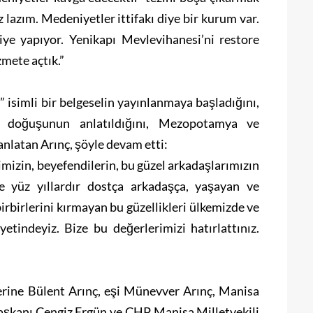
 lazım. Medeniyetler ittifakı diye bir kurum var.
ye yapıyor. Yenikapı Mevlevihanesi’ni restore
zmete açtık.”
isimli bir belgeselin yayınlanmaya başladığını,
n doğuşunun anlatıldığını, Mezopotamya ve
latan Arınç, şöyle devam etti:
imizin, beyefendilerin, bu güzel arkadaşlarımızın
e yüz yıllardır dostça arkadaşça, yaşayan ve
irbirlerini kırmayan bu güzellikleri ülkemizde ve
indeyiz. Bize bu değerlerimizi hatırlattınız.
rine Bülent Arınç, eşi Münevver Arınç, Manisa
Başkanı Cengiz Ergün ve CHP Manisa Milletvekili