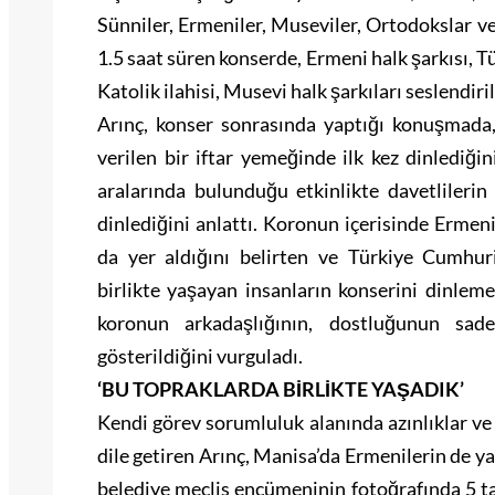
Sünniler, Ermeniler, Museviler, Ortodokslar ve
1.5 saat süren konserde, Ermeni halk şarkısı, Tü
Katolik ilahisi, Musevi halk şarkıları seslendiril
Arınç, konser sonrasında yaptığı konuşmada,
verilen bir iftar yemeğinde ilk kez dinlediğini
aralarında bulunduğu etkinlikte davetlilerin
dinlediğini anlattı. Koronun içerisinde Ermen
da yer aldığını belirten ve Türkiye Cumhuri
birlikte yaşayan insanların konserini dinle
koronun arkadaşlığının, dostluğunun sad
gösterildiğini vurguladı.
‘BU TOPRAKLARDA BİRLİKTE YAŞADIK’
Kendi görev sorumluluk alanında azınlıklar ve fa
dile getiren Arınç, Manisa’da Ermenilerin de yaş
belediye meclis encümeninin fotoğrafında 5 tan