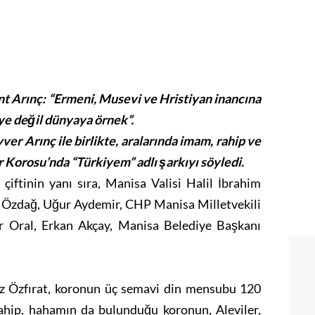
t Arınç: “Ermeni, Musevi ve Hristiyan inancına
’ye değil dünyaya örnek”.
r Arınç ile birlikte, aralarında imam, rahip ve
orosu’nda “Türkiyem” adlı şarkıyı söyledi.
ftinin yanı sıra, Manisa Valisi Halil İbrahim
k Özdağ, Uğur Aydemir, CHP Manisa Milletvekili
 Oral, Erkan Akçay, Manisa Belediye Başkanı
z Özfırat, koronun üç semavi din mensubu 120
rahip, hahamın da bulunduğu koronun, Aleviler,