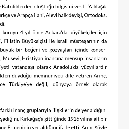
 Katoliklerden oluştuğu bilgisini verdi. Yaklaşık
rkçe ve Arapça ilahi, Alevi halk deyişi, Ortodoks,
di.
 koroyu 4 yıl önce Ankara’da büyükelçiler için
, Filistin Büyükelçisi ile İsrail müsteşarının da
 büyük bir beğeni ve gözyaşları içinde konseri
i, Musevi, Hristiyan inancına mensup insanların
yeti vatandaşı olarak Anadolu’da yüzyıllardır
mekten duyduğu memnuniyeti dile getiren Arınç,
ece Türkiye’ye değil, dünyaya örnek olarak
rklı inanç gruplarıyla ilişkilerin de yer aldığını
adığını, Kırkağaç’a gittiğinde 1916 yılına ait bir
e Ermeninin yer aldığını ifade etti. Arınç şöyle