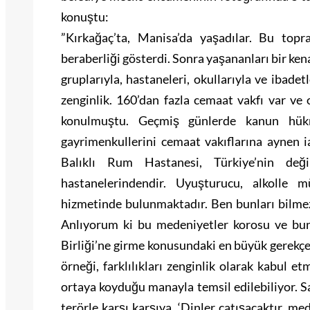
konuştu:
”Kırkağaç’ta, Manisa’da yaşadılar. Bu top
beraberliği gösterdi. Sonra yaşananları bir kena
gruplarıyla, hastaneleri, okullarıyla ve ibadet
zenginlik. 160’dan fazla cemaat vakfı var ve 
konulmuştu. Geçmiş günlerde kanun hükm
gayrimenkullerini cemaat vakıflarına aynen i
Balıklı Rum Hastanesi, Türkiye’nin değ
hastanelerindendir. Uyuşturucu, alkolle 
hizmetinde bulunmaktadır. Ben bunları bilmezd
Anlıyorum ki bu medeniyetler korosu ve bu
Birliği’ne girme konusundaki en büyük gerekçe
örneği, farklılıkları zenginlik olarak kabul et
ortaya koyduğu manayla temsil edilebiliyor. 
terörle karşı karşıya. ‘Dinler çatışacaktır, m