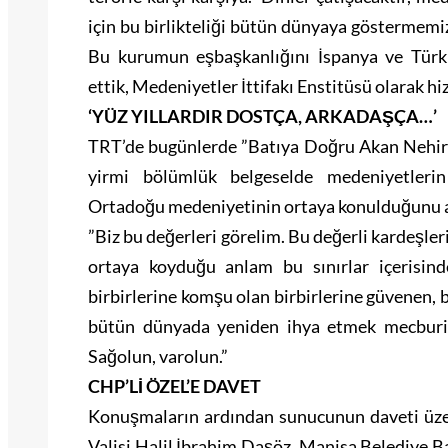
için bu birlikteliği bütün dünyaya göstermemiz
Bu kurumun eşbaşkanlığını İspanya ve Türki
ettik, Medeniyetler İttifakı Enstitüsü olarak hi
‘YÜZ YILLARDIR DOSTÇA, ARKADAŞÇA…’
TRT’de bugünlerde ”Batıya Doğru Akan Nehir” 
yirmi bölümlük belgeselde medeniyetleri
Ortadoğu medeniyetinin ortaya konulduğunu an
”Biz bu değerleri görelim. Bu değerli kardeşler
ortaya koyduğu anlam bu sınırlar içerisind
birbirlerine komşu olan birbirlerine güvenen, b
bütün dünyada yeniden ihya etmek mecburiyet
Sağolun, varolun.”
CHP’Lİ ÖZEL’E DAVET
Konuşmaların ardından sunucunun daveti üze
Valisi Halil İbrahim Daşöz, Manisa Belediye 