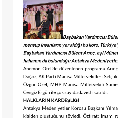
Başbakan Yardımcısı Bülen
mensup insanların yer aldığı bu koro, Türkiye
Başbakan Yardımcısı Bülent Arınç, eşi Münevve
hahamın da bulunduğu Antakya Medeniyetler K
Anemon Otel’de düzenlenen programa Arınç çi
Daşöz, AK Parti Manisa Milletvekilleri Selçu
Özgür Özel, MHP Manisa Milletvekili Sümer
Cengiz Ergün ile çok sayıda davetli katıldı.
HALKLARIN KARDEŞLİĞİ
Antakya Medeniyetler Korosu Başkanı Yılma
kişiden oluştuğunu söyledi. Özfırat; imam, 