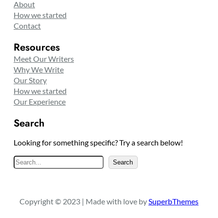
About
How we started
Contact
Resources
Meet Our Writers
Why We Write
Our Story
How we started
Our Experience
Search
Looking for something specific? Try a search below!
S
Search
e
a
r
Copyright © 2023 | Made with love by
SuperbThemes
c
h