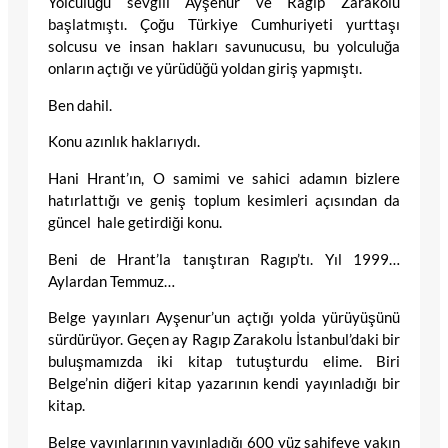
Yolculuğu sevgili Ayşenur ve Ragıp Zarakolu
başlatmıştı. Çoğu Türkiye Cumhuriyeti yurttaşı
solcusu ve insan hakları savunucusu, bu yolculuğa
onların açtığı ve yürüdüğü yoldan giriş yapmıştı.
Ben dahil.
Konu azınlık haklarıydı.
Hani Hrant’ın, O samimi ve sahici adamın bizlere
hatırlattığı ve geniş toplum kesimleri açısından da
güncel hale getirdiği konu.
Beni de Hrant’la tanıştıran Ragıp’tı. Yıl 1999…
Aylardan Temmuz…
Belge yayınları Ayşenur’un açtığı yolda yürüyüşünü
sürdürüyor. Geçen ay Ragıp Zarakolu İstanbul’daki bir
buluşmamızda iki kitap tutuşturdu elime. Biri
Belge’nin diğeri kitap yazarının kendi yayınladığı bir
kitap.
Belge yayınlarının yayınladığı 600 yüz sahifeye yakın