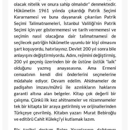
olacak nitelik ve onura sahip olmalıdır” denmektedir.
Hükümetin 1961 yılında çıkardığı Patrik Seçimi
Kararnamesi ve buna dayanarak çıkarılan Patrik
Seçimi Talimatnameleri, İstanbul Valiliği’nin Patrik
Seçimi için yer göstermemesi ve tarih vermemesi ve
seçimin nasıl olacağına dair talimatnamesi de
seçilecek patriğin hükümetle uyumlu bir kişi olmasını
şart koşuyordu, hatırlayınız. Devlet 200 yıl sonra bile
anlayışını değiştirmiyordu. Adını, rejimini değiştirmiş,
200 yıl geçmiş üzerinden bir de üstüne üstlük “laik”
olduğunu yazmış anayasasına. Ama Ermeni
cemaatının kendi dini önderlerini seçmelerine
müdahale ediyor. Devam edelim. Ahidnameler de
padişahın imzası/mührü ile azınlıkların haklarını
garanti altına alan belgeler. Kitap çok değerli bir
çalışma. Çünkü ilk kez ahitnameler ve nizamnameler
tek bir kitapta bir araya getirilmiş ve orijinallerinden
Türkçeye çevrilmiş. Kitabın yazarı Murat Bebiroğlu
ve editörü Cahit Külekçi’yi kutlamak lazım.
Bir tarihçi dostum Belge Yayınlarının dağıtımını