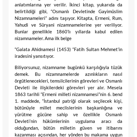
anlatımlarına yer verilir. İkinci kitap, yukarıda da
belirtildiği gibi, “Osmanlı Devletinde Gayimüslim
Nizamnameleri” adını taşıyor. Kitapta, Ermeni, Rum,
Yahudi ve Süryani nizamnamelerine yer veriliyor.
Bunlar genellikle 1860’lı yıllarda kabul edilen
nizamnameler. Ama ilk belge
“Galata Ahidnamesi (1453) “Fatih Sultan Mehmet’in
iradesini yansıtıyor.
Biliyorsunuz, nizamname bugünkü karşılığıyla tüzük
demek. Bu nizamnamelerde azınlıkların nasıl
örgütlenecekleri, temsilcilerinin görevleri ve Osmanlı
Devleti ile ilişkilerdeki görevleri yer alır. Mesela
1863 tarihli “Ermeni milleti nizamnamesi”nin 6. bend
1. maddede, “İstanbul patriği olarak seçilecek kişi,
bütünüyle millet meclislerinin başkanlığına ve
yürütme gücüne sahip ve özellikle Osmanlı
Devleti’nin hükümlerinin uygulama aracı da
olduğundan, bütün milletin güven ve itibarını
kazanması açısından, her yönden bu makama uygun