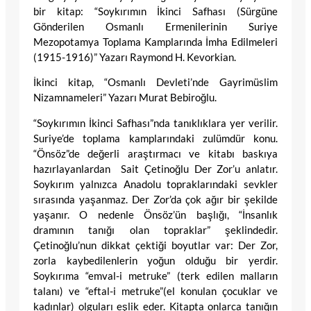
bir kitap: “Soykırımın İkinci Safhası (Sürgüne
Gönderilen Osmanlı Ermenilerinin Suriye
Mezopotamya Toplama Kamplarında İmha Edilmeleri
(1915-1916)” Yazarı Raymond H. Kevorkian.
İkinci kitap, “Osmanlı Devleti’nde Gayrimüslim
Nizamnameleri” Yazarı Murat Bebiroğlu.
“Soykırımın İkinci Safhası”nda tanıklıklara yer verilir.
Suriye’de toplama kamplarındaki zulümdür konu.
“Önsöz”de değerli araştırmacı ve kitabı baskıya
hazırlayanlardan Sait Çetinoğlu Der Zor’u anlatır.
Soykırım yalnızca Anadolu topraklarındaki sevkler
sırasında yaşanmaz. Der Zor’da çok ağır bir şekilde
yaşanır. O nedenle Önsöz’ün başlığı, “İnsanlık
dramının tanığı olan topraklar” şeklindedir.
Çetinoğlu’nun dikkat çektiği boyutlar var: Der Zor,
zorla kaybedilenlerin yoğun olduğu bir yerdir.
Soykırıma “emval-i metruke” (terk edilen malların
talanı) ve “eftal-i metruke”(el konulan çocuklar ve
kadınlar) olguları eşlik eder. Kitapta onlarca tanığın