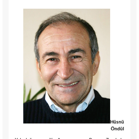
Hüsnü
Öndül