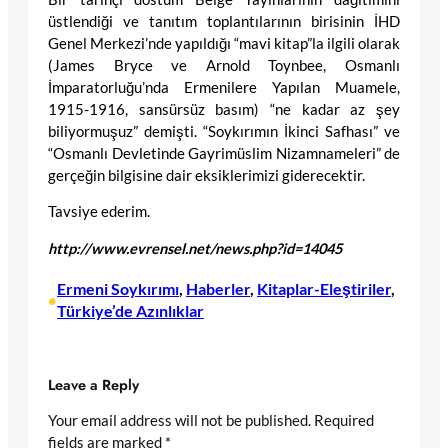
üstlendiği ve tanıtım toplantılarının birisinin İHD
Genel Merkezi’nde yapıldığı “mavi kitap”la ilgili olarak
(James Bryce ve Arnold Toynbee, Osmanlı
İmparatorluğu’nda Ermenilere Yapılan Muamele,
1915-1916, sansürsüz basım) “ne kadar az şey
biliyormuşuz” demişti. “Soykırımın İkinci Safhası” ve
“Osmanlı Devletinde Gayrimüslim Nizamnameleri” de
gerçeğin bilgisine dair eksiklerimizi giderecektir.
Tavsiye ederim.
http://www.evrensel.net/news.php?id=14045
Ermeni Soykırımı
, 
Haberler
, 
Kitaplar-Eleştiriler
, 
•
Türkiye’de Azınlıklar
Leave a Reply
Your email address will not be published.
Required
fields are marked
*