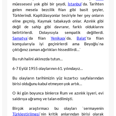
müessesesi yok gibi bir şeydi,
İstanbul
`da. Tarihten
gelen mesela bezcilik filan gibi basit şeyler,
Türklerindi. Kapitülasyonlar tesiriyle her şey onların
eline geçmiş. Kaymak tabakaydı onlar. Azınlık gibi
değil de sahip gibi davranır, farklı olduklarını
belirtirlerdi. Dolayısıyla sempatik değillerdi.
Samatya
`da filan
Yenikapı
`da,
Balat
`ta filan
komşularıyla iyi geçinirlerdi ama Beyoğlu`na
çıktığınız zaman ağırlıkları hissedilirdi…`
Bu ruh halini aklınızda tutun…
6-7 Eylül 1955 olaylarının 61. yılındayız…
Bu olayların tarihimizin yüz kızartıcı sayfalarından
birisi olduğunu kabul etmeyen yok artık…
O iki gün boyunca binlerce Rum ve azınlık işyeri, evi
saldırıya uğramış ve talan edilmişti.
Birçok araştırmacı bu olayları `sermayenin
Türkleştirilmesi
`nin kritik anlarından birisi olarak