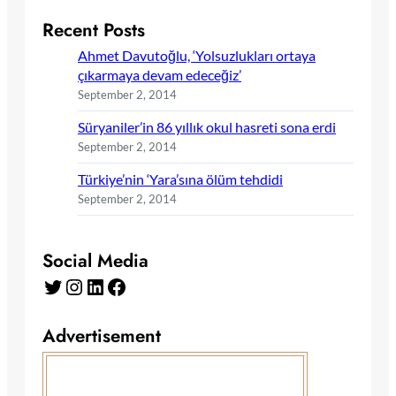
Recent Posts
Ahmet Davutoğlu, ‘Yolsuzlukları ortaya
çıkarmaya devam edeceğiz’
September 2, 2014
Süryaniler’in 86 yıllık okul hasreti sona erdi
September 2, 2014
Türkiye’nin ‘Yara’sına ölüm tehdidi
September 2, 2014
Social Media
Twitter
Instagram
LinkedIn
Facebook
Advertisement