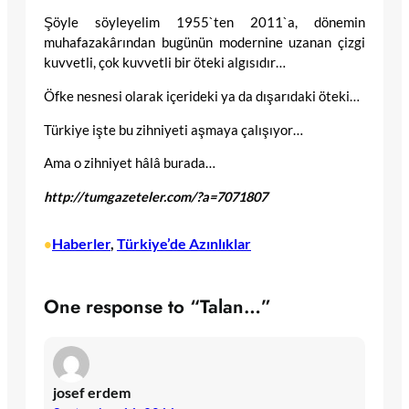
Şöyle söyleyelim 1955`ten 2011`a, dönemin
muhafazakârından bugünün modernine uzanan çizgi
kuvvetli, çok kuvvetli bir öteki algısıdır…
Öfke nesnesi olarak içerideki ya da dışarıdaki öteki…
Türkiye işte bu zihniyeti aşmaya çalışıyor…
Ama o zihniyet hâlâ burada…
http://tumgazeteler.com/?a=7071807
Haberler
, 
Türkiye’de Azınlıklar
•
One response to “Talan…”
josef erdem