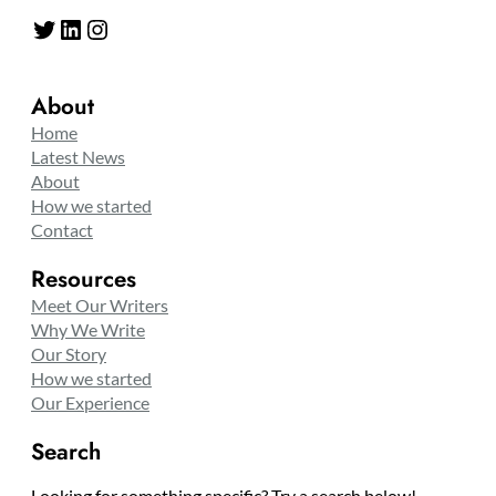
Twitter
LinkedIn
Instagram
About
Home
Latest News
About
How we started
Contact
Resources
Meet Our Writers
Why We Write
Our Story
How we started
Our Experience
Search
Looking for something specific? Try a search below!