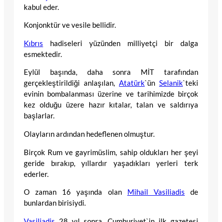
kabul eder.
Konjonktür ve vesile bellidir.
Kıbrıs
hadiseleri yüzünden milliyetçi bir dalga
esmektedir.
Eylül başında, daha sonra MİT tarafından
gerçekleştirildiği anlaşılan,
Atatürk
`ün
Selanik
`teki
evinin bombalanması üzerine ve tarihimizde birçok
kez olduğu üzere hazır kıtalar, talan ve saldırıya
başlarlar.
Olayların ardından hedeflenen olmuştur.
Birçok Rum ve gayrimüslim, sahip oldukları her şeyi
geride bırakıp, yıllardır yaşadıkları yerleri terk
ederler.
O zaman 16 yaşında olan
Mihail Vasiliadis
de
bunlardan birisiydi.
Vasiliadis
28 yıl sonra, Cumhuriyet`in ilk gazetesi