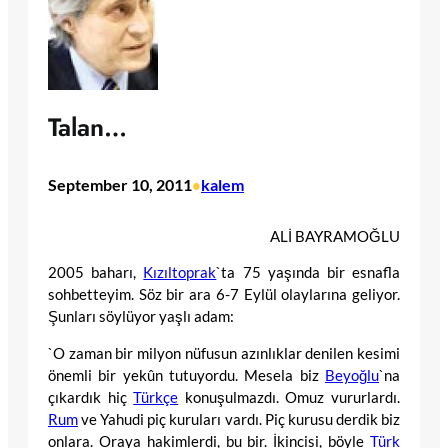
Talan…
September 10, 2011
kalem
•
ALİ BAYRAMOĞLU
2005 baharı,
Kızıltoprak
`ta 75 yaşında bir esnafla
sohbetteyim. Söz bir ara 6-7 Eylül olaylarına geliyor.
Şunları söylüyor yaşlı adam:
`O zaman bir milyon nüfusun azınlıklar denilen kesimi
önemli bir yekûn tutuyordu. Mesela biz
Beyoğlu
`na
çıkardık hiç
Türkçe
konuşulmazdı. Omuz vururlardı.
Rum
ve Yahudi piç kuruları vardı. Piç kurusu derdik biz
onlara. Oraya hakimlerdi, bu bir. İkincisi, böyle
Türk