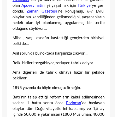
olan
Apoyevmatini
`yi yaşatmak için
Türkiye
`ye geri
döndü.
Zaman Gazetesi
`ne konuşmuş, 6-7 Eylül
olaylarının kendiliğinden gelişmediğini, yaşananların
hedefi olan iyi planlanmış, uygulanmış bir tertip
olduğunu söylüyor…
Mihail, yaşlı esnafın kastettiği gençlerden birisiydi
belki de…
Asıl sorun da bu noktada karşımıza çıkıyor…
Belki birileri tezgâhlıyor, zorluyor, tahrik ediyor…
Ama diğerleri de tahrik olmaya hazır bir şekilde
bekliyor…
1895 yazında da böyle olmuştu örneğin.
Batı`nın talep ettiği reformların kabul edilmesinden
sadece 1 hafta sonra önce
Erzincan
`da başlayan
olaylar tüm Doğu vilayetlerini kaplamış ve 1,5 ay
içinde 50.000`e yakın insan (1800 Müslüman, 40000