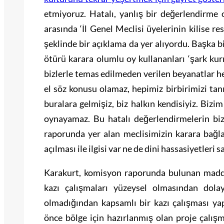
etmiyoruz. Hatalı, yanlış bir değerlendirme o
arasında ‘İl Genel Meclisi üyelerinin kilise 
şeklinde bir açıklama da yer alıyordu. Başka 
ötürü karara olumlu oy kullananları ‘şark kurn
bizlerle temas edilmeden verilen beyanatlar hep
el söz konusu olamaz, hepimiz birbirimizi tanı
buralara gelmişiz, biz halkın kendisiyiz. Bizim 
oynayamaz. Bu hatalı değerlendirmelerin b
raporunda yer alan meclisimizin karara bağlad
açılması ile ilgisi var ne de dini hassasiyetleri 
Karakurt, komisyon raporunda bulunan maddel
kazı çalışmaları yüzeysel olmasından dol
olmadığından kapsamlı bir kazı çalışması ya
önce bölge için hazırlanmış olan proje çalışm