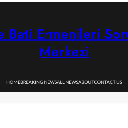
 Bati Ermenileri Sor
Merkezi
HOME
BREAKING NEWS
ALL NEWS
ABOUT
CONTACT US