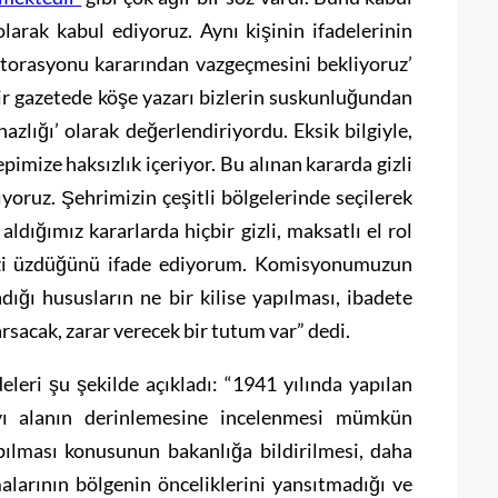
larak kabul ediyoruz. Aynı kişinin ifadelerinin
restorasyonu kararından vazgeçmesini bekliyoruz’
bir gazetede köşe yazarı bizlerin suskunluğundan
azlığı’ olarak değerlendiriyordu. Eksik bilgiyle,
imize haksızlık içeriyor. Bu alınan kararda gizli
yoruz. Şehrimizin çeşitli bölgelerinde seçilerek
aldığımız kararlarda hiçbir gizli, maksatlı el rol
izi üzdüğünü ifade ediyorum. Komisyonumuzun
ığı hususların ne bir kilise yapılması, ibadete
sarsacak, zarar verecek bir tutum var” dedi.
eri şu şekilde açıkladı: “1941 yılında yapılan
ayı alanın derinlemesine incelenmesi mümkün
pılması konusunun bakanlığa bildirilmesi, daha
alarının bölgenin önceliklerini yansıtmadığı ve