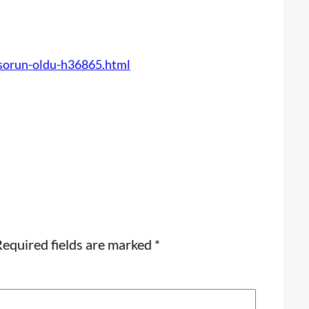
-sorun-oldu-h36865.html
equired fields are marked
*