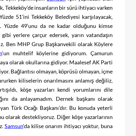
, Tekkeköy’de insanların bir sürü ihtiyacı varken
 Yüzde 51’ini Tekkeköy Belediyesi karşılayacak,
cak. Yüzde 49’unu da ne kadar olduğunu kimse
 gibi yerlere çarçur edersek, yarın vatandaşın
ız. Ben MHP Grup Başkanvekili olarak Köylere
n
‘un muhtelif köylerine gidiyorum. Çamurun
aya olarak okullarına gidiyor. Maalesef AK Parti
iyor. Bağlantısı olmayan, köprüsü olmayan, içme
rurken kiliselerin onarılmasını anlamış değiliz,
rtışıldı, köşe yazarları kendi yorumlarını dile
tığını da anlayamadım. Dernek başkanı olarak
ayan Türk Ocağı Başkanı’dır. Bu konuda yeterli
bu olarak destekliyoruz. Diğer köşe yazarlarının
z.
Samsun
‘da kilise onarım ihtiyacı yoktur, buna