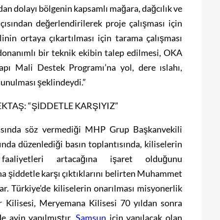
dan dolayı bölgenin kapsamlı mağara, dağcılık ve
açısından değerlendirilerek proje çalışması için
inin ortaya çıkartılması için tarama çalışması
onanımlı bir teknik ekibin talep edilmesi, OKA
apı Mali Destek Programı’na yol, dere ıslahı,
sunulması şeklindeydi.”
TAŞ: “ŞİDDETLE KARŞIYIZ”
nasında söz vermediği MHP Grup Başkanvekili
a düzenlediği basın toplantısında, kiliselerin
 faaliyetleri artacağına işaret olduğunu
ına şiddetle karşı çıktıklarını belirten Muhammet
r. Türkiye’de kiliselerin onarılması misyonerlik
ar Kilisesi, Meryemana Kilisesi 70 yıldan sonra
e ayin yapılmıştır.
Samsun
için yapılacak olan