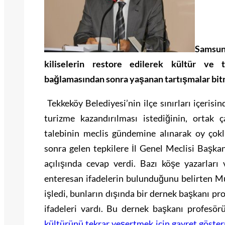
Samsun
kiliselerin restore edilerek kültür ve t
bağlamasından sonra yaşanan tartışmalar bit
Tekkeköy Belediyesi’nin ilçe sınırları içerisind
turizme kazandırılması istediğinin, ortak 
talebinin meclis gündemine alınarak oy ço
sonra gelen tepkilere İl Genel Meclisi Başkan
açılışında cevap verdi. Bazı köşe yazarları
enteresan ifadelerin bulunduğunu belirten Mu
işledi, bunların dışında bir dernek başkanı p
ifadeleri vardı. Bu dernek başkanı profesö
kültürünü tekrar yeşertmek için gayret göste