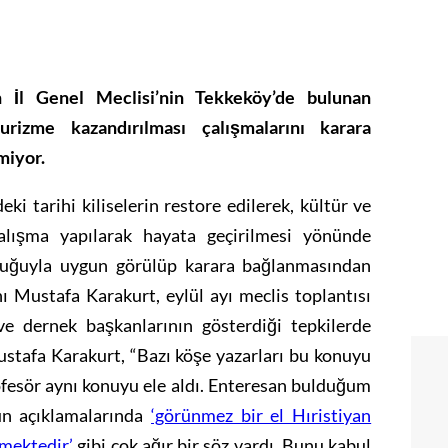
 İl Genel Meclisi’nin Tekkeköy’de bulunan
urizme kazandırılması çalışmalarını karara
miyor.
eki tarihi kiliselerin restore edilerek, kültür ve
çalışma yapılarak hayata geçirilmesi yönünde
kluğuyla uygun görülüp karara bağlanmasından
ı Mustafa Karakurt, eylül ayı meclis toplantısı
 ve dernek başkanlarının gösterdiği tepkilerde
stafa Karakurt, “Bazı köşe yazarları bu konuyu
rofesör aynı konuyu ele aldı. Enteresan bulduğum
rün açıklamalarında
‘görünmez bir el Hıristiyan
rmektedir’
gibi çok ağır bir söz vardı. Bunu kabul