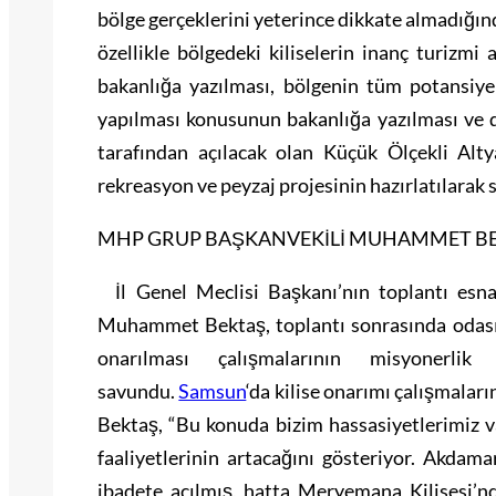
bölge gerçeklerini yeterince dikkate almadığın
özellikle bölgedeki kiliselerin inanç turizmi 
bakanlığa yazılması, bölgenin tüm potansiyel
yapılması konusunun bakanlığa yazılması ve d
tarafından açılacak olan Küçük Ölçekli Alty
rekreasyon ve peyzaj projesinin hazırlatılarak 
MHP GRUP BAŞKANVEKİLİ MUHAMMET BEK
İl Genel Meclisi Başkanı’nın toplantı es
Muhammet Bektaş, toplantı sonrasında odasınd
onarılması çalışmalarının misyonerlik
savundu.
Samsun
‘da kilise onarımı çalışmalar
Bektaş, “Bu konuda bizim hassasiyetlerimiz va
faaliyetlerinin artacağını gösteriyor. Akdam
ibadete açılmış, hatta Meryemana Kilisesi’nd