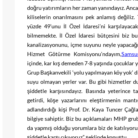
doğru yatırımların her zaman yanındayız. Ancak
kiliselerin onarılmasını pek anlamış değiliz.
yüzde 49’unu İl Özel İdaresi’ni karşılaya
bilmemekte. İl Özel İdaresi bütçesini biz bu
kanalizasyonunu, içme suyunu neyle yapacağ
Hizmet Götürme Komisyonu’ndayım,
Samsu
içinde, kar kış demeden 7-8 yaşında çocuklar y
Grup Başkanvekili ‘yolu yapılmayan köy yok’ d
suyu olmayan yerler var. Bu gibi hizmetler du
şiddetle karşısındayız. Basında yeterince ta
getirdi, köşe yazarlarını eleştirmenin man
adlandırdığı kişi Prof. Dr. Kaya Tuncer Çağl
bilgiye sahiptir. Biz bu açıklamaları MHP gru
da yapmış olduğu yorumlara biz de katılıyoru
şiddetle karşı çıkıyoruz” şeklinde konuştu.