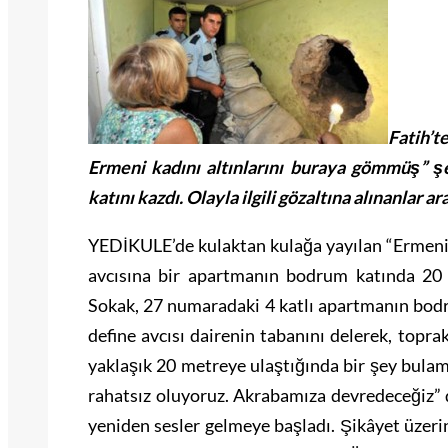
Fatih’t
Ermeni kadını altınlarını buraya gömmüş” 
katını kazdı. Olayla ilgili gözaltına alınanlar a
YEDİKULE’de kulaktan kulağa yayılan “Ermeni b
avcısına bir apartmanın bodrum katında 20 
Sokak, 27 numaradaki 4 katlı apartmanın bodrum
define avcısı dairenin tabanını delerek, topra
yaklaşık 20 metreye ulaştığında bir şey bulam
rahatsız oluyoruz. Akrabamıza devredeceğiz” 
yeniden sesler gelmeye başladı. Şikâyet üzerin