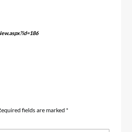
wNew.aspx?id=186
equired fields are marked
*