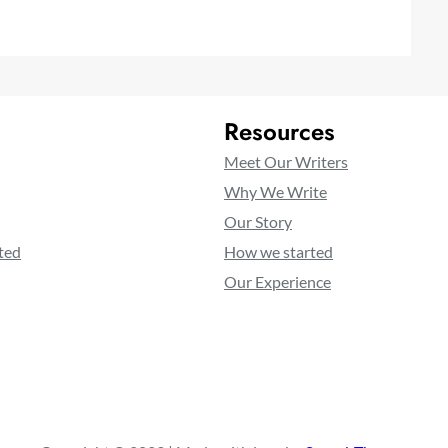
Resources
Meet Our Writers
Why We Write
Our Story
ted
How we started
Our Experience