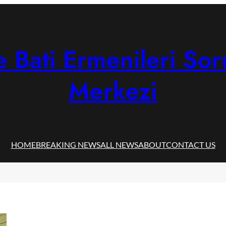
 Bati Ermenileri Sor
Merkezi
HOME
BREAKING NEWS
ALL NEWS
ABOUT
CONTACT US