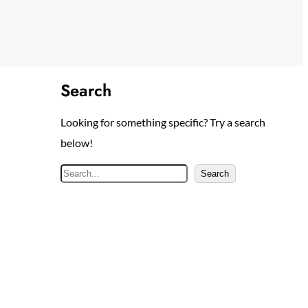
Search
Looking for something specific? Try a search
below!
S
Search
e
a
r
c
h