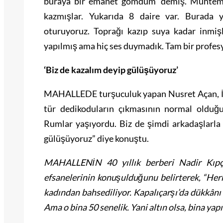
buraya bir emanet gömdüm’ demiş. Muhteme
kazmışlar. Yukarıda 8 daire var. Burada y
oturuyoruz. Toprağı kazıp suya kadar inmişle
yapılmış ama hiç ses duymadık. Tam bir profesy
‘Biz de kazalım deyip gülüşüyoruz’
MAHALLEDE turşuculuk yapan Nusret Açan, İst
tür dedikoduların çıkmasının normal olduğu
Rumlar yaşıyordu. Biz de şimdi arkadaşlarla 
gülüşüyoruz” diye konuştu.
MAHALLENİN 40 yıllık berberi Nadir Kıpça
efsanelerinin konuşulduğunu belirterek, “Her
kadından bahsediliyor. Kapalıçarşı’da dükkânı
Ama o bina 50 senelik. Yani altın olsa, bina yap