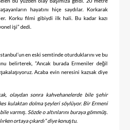
len bu yüzden olay başımıza geldi. 20 metre
aşayanların hayatını hiçe saydılar. Korkarak
r. Korku filmi gibiydi ilk hali. Bu kadar kazı
onel işi” dedi.
anbul’un en eski semtinde oturduklarını ve bu
nu belirterek, “Ancak burada Ermeniler değil
şakalaşıyoruz. Acaba evin neresini kazsak diye
k, olaydan sonra kahvehanelerde bile şehir
kes kulaktan dolma şeyleri söylüyor. Bir Ermeni
 bile varmış. Sözde o altınlarını buraya gömmüş.
ılırken ortaya çıkardı” diye konuştu.