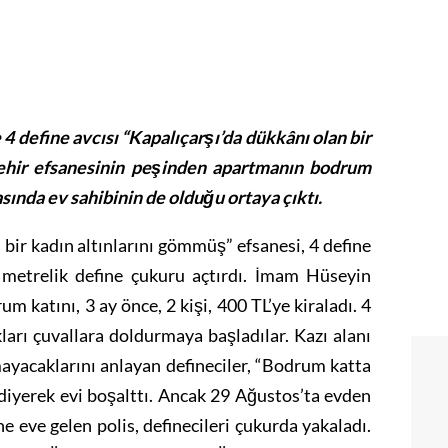
e 4 define avcısı “Kapalıçarşı’da dükkânı olan bir
şehir efsanesinin peşinden apartmanın bodrum
rasında ev sahibinin de olduğu ortaya çıktı.
ir kadın altınlarını gömmüş” efsanesi, 4 define
metrelik define çukuru açtırdı. İmam Hüseyin
 katını, 3 ay önce, 2 kişi, 400 TL’ye kiraladı. 4
kları çuvallara doldurmaya başladılar. Kazı alanı
ayacaklarını anlayan defineciler, “Bodrum katta
diyerek evi boşalttı. Ancak 29 Ağustos’ta evden
e eve gelen polis, definecileri çukurda yakaladı.