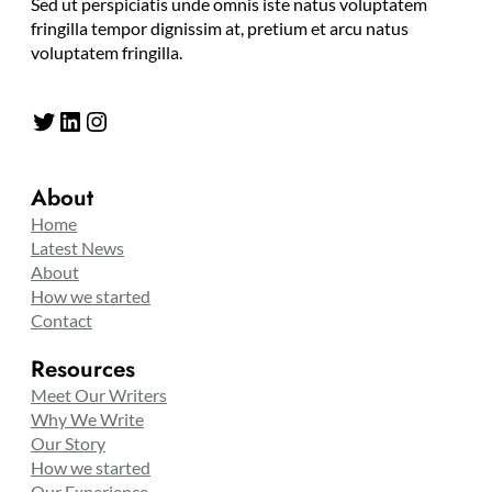
Sed ut perspiciatis unde omnis iste natus voluptatem
fringilla tempor dignissim at, pretium et arcu natus
voluptatem fringilla.
Twitter
LinkedIn
Instagram
About
Home
Latest News
About
How we started
Contact
Resources
Meet Our Writers
Why We Write
Our Story
How we started
Our Experience