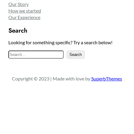
Our Story
How we started
Our Experience
Search
Looking for something specific? Try a search below!
S
Search
e
a
r
Copyright © 2023 | Made with love by
SuperbThemes
c
h