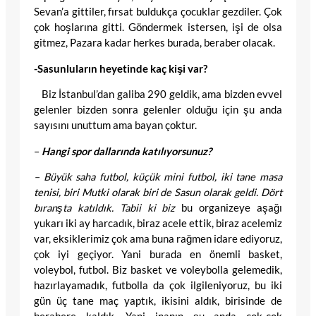
Sevan’a gittiler, fırsat buldukça çocuklar gezdiler. Çok
çok hoşlarına gitti. Göndermek istersen, işi de olsa
gitmez, Pazara kadar herkes burada, beraber olacak.
-Sasunluların heyetinde kaç kişi var?
Biz İstanbul’dan galiba 290 geldik, ama bizden evvel
gelenler bizden sonra gelenler olduğu için şu anda
sayısını unuttum ama bayan çoktur.
–
Hangi spor dallarında katılıyorsunuz?
– Büyük saha futbol, küçük mini futbol, iki tane masa
tenisi, biri Mutki olarak biri de Sasun olarak geldi. Dört
bıranşta katıldık. Tabii ki biz
bu organizeye aşağı
yukarı iki ay harcadık, biraz acele ettik, biraz acelemiz
var, eksiklerimiz çok ama buna rağmen idare ediyoruz,
çok iyi geçiyor. Yani burada en önemli basket,
voleybol, futbol. Biz basket ve voleybolla gelemedik,
hazırlayamadık, futbolla da çok ilgileniyoruz, bu iki
gün üç tane maç yaptık, ikisini aldık, birisinde de