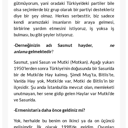
gütmüyorum, yani oradaki Türkiye’deki partiler bile
olsa seçimlerde biz grup olarak bir partiyi destekleriz
diye bir şey olmaz. Herkes serbesttir, biz sadece
kendi aramızdaki insanların bir araya gelmesi,
birbirine yardım etmesini istiyoruz, iş yoksa iş
bulması, bu gibi şeyler istiyoruz.
-Derneğinizin adı Sasmut hayder,
ne
anlama
gelmektedir
?
Sasmut, yani Sasun ve Mutki (Motkan). Aşağı yukarı
1950’lerden sonra Türkiye’nin doğusunda bir Sasun’da
bir de Mutki’de Hay kalmış. Şimdi Muş’ta, Bitlis’te,
Van’da Hay yok, Motki’de var, Motki de Bitlis’in bir
ilçesidir. Şu anda İstanbul’da mevcut olan, memleketi
unutmayan, her sene gidip gelen Haylar var Mutki’de
ve Sasun’da.
-Ermenistan’a daha önce geldiniz mi?
Yok, herhalde bu benim on ikinci ya da on üçüncü
gelişimdir. İlk olarak 1998’de geldim. Oyunları