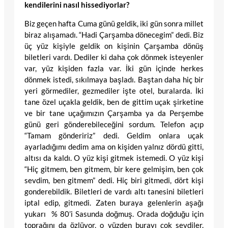
kendilerini nasıl hissediyorlar?
Biz geçen hafta Cuma günü geldik, iki gün sonra millet
biraz alışamadı. “Hadi Çarşamba dönecegim” dedi. Biz
üç yüz kişiyle geldik on kişinin Çarşamba dönüş
biletleri vardı. Dediler ki daha çok dönmek isteyenler
var, yüz kişiden fazla var. İki gün içinde herkes
dönmek istedi, sıkılmaya başladı. Baştan daha hiç bir
yeri görmediler, gezmediler işte otel, buralarda. İki
tane özel uçakla geldik,
ben de gittim uçak şirketine
ve bir tane uçağımızın Çarşamba ya da Perşembe
günü geri gönderebileceğini sordum. Telefon açıp
“Tamam göndeririz” dedi. Geldim onlara uçak
ayarladığımı dedim ama on kişiden yalnız dördü gitti,
altısı da kaldı. O yüz kişi gitmek istemedi. O yüz kişi
“Hiç gitmem, ben gitmem, bir kere gelmişim, ben çok
sevdim, ben gitmem” dedi. Hiç biri gitmedi, dört kişi
gonderebildik. Biletleri de vardı altı tanesini biletleri
iptal edip, gitmedi. Zaten buraya gelenlerin aşağı
yukarı % 80’i Sasunda doğmuş. Orada doğduğu için
toprağını da özlüyor, o yüzden burayı çok sevdiler.