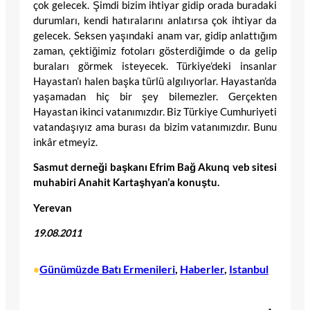
çok gelecek. Şimdi bizim ihtiyar gidip orada buradaki
durumları, kendi hatıralarını anlatırsa çok ihtiyar da
gelecek. Seksen yaşındaki anam var, gidip anlattığım
zaman, çektiğimiz fotoları gösterdiğimde o da gelip
buraları görmek isteyecek. Türkiye’deki insanlar
Hayastan’ı halen başka türlü algılıyorlar. Hayastan’da
yaşamadan hiç bir şey bilemezler. Gerçekten
Hayastan ikinci vatanımızdır. Biz Türkiye Cumhuriyeti
vatandaşıyız ama burası da bizim vatanımızdır. Bunu
inkâr etmeyiz.
Sasmut derneği
başkanı Efr
i
m Bağ Akunq veb sitesi
muhabiri Anahit Kartaşhyan’a konuştu.
Yerevan
19.08.2011
Günümüzde Batı Ermenileri
, 
Haberler
, 
Istanbul
•