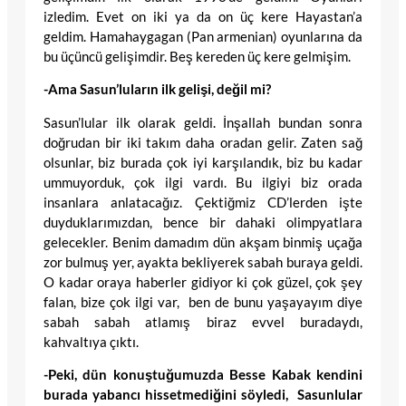
izledim. Evet on iki ya da on üç kere Hayastan’a
geldim. Hamahaygagan (Pan armenian) oyunlarına da
bu üçüncü gelişimdir. Beş kereden üç kere gelmişim.
-Ama Sasun’luların ilk gelişi, değil mi?
Sasun’lular ilk olarak geldi. İnşallah bundan sonra
doğrudan bir iki takım daha oradan gelir. Zaten sağ
olsunlar, biz burada çok iyi karşılandık, biz bu kadar
ummuyorduk, çok ilgi vardı. Bu ilgiyi biz orada
insanlara anlatacağız. Çektiğmiz CD’lerden işte
duyduklarımızdan, bence bir dahaki olimpyatlara
gelecekler. Benim damadım dün akşam binmiş uçağa
zor bulmuş yer, ayakta bekliyerek sabah buraya geldi.
O kadar oraya haberler gidiyor ki çok güzel, çok şey
falan, bize çok ilgi var, ben de bunu yaşayayım diye
sabah sabah atlamış biraz evvel buradaydı,
kahvaltıya çıktı.
-Peki, dün konuştuğumuzda Besse Kabak kendini
burada yabancı hissetmediğini söyledi, Sasunlular