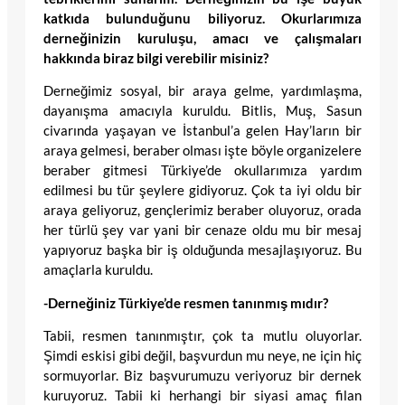
katkıda bulunduğunu biliyoruz. Okurlarımıza
d
erne
ğ
inizin kurulu
ş
u, amac
ı
ve
ç
al
ış
malar
ı
hakk
ı
nda biraz bilgi verebilir misiniz?
Derneğimiz sosyal, bir araya gelme, yardımlaşma,
dayanışma amacıyla kuruldu. Bitlis, Muş, Sasun
civarında yaşayan ve İstanbul’a gelen Hay’ların bir
araya gelmesi, beraber olması işte böyle organizelere
beraber gitmesi Türkiye’de okullarımıza yardım
edilmesi bu tür şeylere gidiyoruz. Çok ta iyi oldu bir
araya geliyoruz, gençlerimiz beraber oluyoruz, orada
her türlü şey var yani bir cenaze oldu mu bir mesaj
yapıyoruz başka bir iş olduğunda mesajlaşıyoruz. Bu
amaçlarla kuruldu.
-Derne
ğ
iniz T
ürkiye’de resmen tanınmış mıdır?
Tabii, resmen tanınmıştır, çok ta mutlu oluyorlar.
Şimdi eskisi gibi değil, başvurdun mu neye, ne için hiç
sormuyorlar. Biz başvurumuzu veriyoruz bir dernek
kuruyoruz. Tabii ki herhangi bir siyasi amaç filan