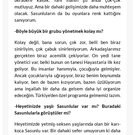
berabere kaldık. Yani inanın şu anda çok-çok
mutluyuz. Ama bir dahaki gelişimizde daha muhteşem
olacak. Sasunluların da bu oyunlara renk kattığını
sanıyorum.
-Böyle büyük bir grubu yönetmek kolay mı?
Kolay değil, bana sorun, çok zor, belli ben biraz
sinirliyim, çok çabuk sinirleniyorum. Arkadaşlarımız
gerçekten biraz acemilik çekiyorlar. On yedi tane
yönetici var, belki bunun on tanesi Hayastan’a ilk kez
geliyor. Bu insanlar hanımıyla, çocuğuyla gelmişler.
Ancak çocuklarıyla uğraşıyor, biraz benim boynumda
kalıyor, ben de bazen kızıyorum, bazen üzülüyorum
ama inşallah bir daha da gelsem daha iyi organize
edeceğim. Türkiye’den özel programla gelmemiz lazım.
-Heyetinizde yaşlı Sasunlular var mı? Buradaki
Sasunlularla görüştüler mi?
Heyetimizde yetmiş-seksen yaşlarında olan bir karı-
koca Sasunlu var. Bir dahaki sefer umuyorum ki daha