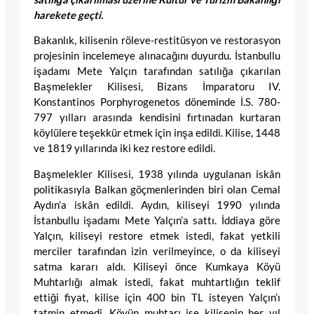
harekete geçti.
Bakanlık, kilisenin röleve-restitüsyon ve restorasyon
projesinin incelemeye alınacağını duyurdu. İstanbullu
işadamı Mete Yalçın tarafından satılığa çıkarılan
Başmelekler Kilisesi, Bizans İmparatoru IV.
Konstantinos Porphyrogenetos döneminde İ.S. 780-
797 yılları arasında kendisini fırtınadan kurtaran
köylülere teşekkür etmek için inşa edildi. Kilise, 1448
ve 1819 yıllarında iki kez restore edildi.
Başmelekler Kilisesi, 1938 yılında uygulanan iskân
politikasıyla Balkan göçmenlerinden biri olan Cemal
Aydın’a iskân edildi. Aydın, kiliseyi 1990 yılında
İstanbullu işadamı Mete Yalçın’a sattı. İddiaya göre
Yalçın, kiliseyi restore etmek istedi, fakat yetkili
merciler tarafından izin verilmeyince, o da kiliseyi
satma kararı aldı. Kiliseyi önce Kumkaya Köyü
Muhtarlığı almak istedi, fakat muhtartlığın teklif
ettiği fiyat, kilise için 400 bin TL isteyen Yalçın’ı
tatmin etmedi. Köyün muhtarı ise kilisenin her yıl