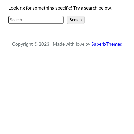
Looking for something specific? Try a search below!
S
Search
e
a
r
Copyright © 2023 | Made with love by
SuperbThemes
c
h