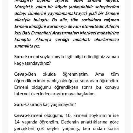
(Mazgirt) il
ç
esini ziyaret eden Ermeni heyeti,
Mazgirt’e yakın bir köyde (anlaşılabilir sebeplerden
dolayı isimlerini yayınlamamaktayız) gizli bir Ermeni
ailesiyle buluştu. Bu aile, tüm zorluklara rağmen
Ermeni kimliğini korumaya devam etmektedir. Ailenin
kızı Batı Ermenileri Araştırmaları Merkezi muhabirine
konuştu. Akunq’a verdiği mülakatı okurlarımıza
sunmaktayız:
Soru-
Ermeni soykırımıyla ilgili bilgi edindiğiniz zaman
kaç yaşındaydınız?
Cevap-
Ben okulda öğrenmiştim.
Ama tüm
öğrendiklerimin yanlış olduğunu sonradan öğrendim.
Ermeni olduğumu öğrendikten sonra bu konuyu
internet üzerinden araştırmaya başladım.
Soru-
O sırada kaç yaşındaydın?
Cevap-
Ermeni olduğumu 10, Ermeni soykırımını ise
14 yaşında öğrendim. Dedemin anlattıklarına göre
gerçekten çok şeyler yaşamış, ben ondan sonra