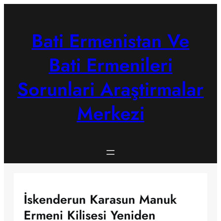
Skip
to
content
Bati Ermenistan Ve
Bati Ermenileri
Sorunlari Araştirmalar
Merkezi
İskenderun Karasun Manuk
Ermeni Kilisesi Yeniden