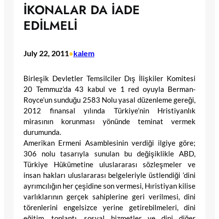
İKONALAR DA İADE
EDİLMELİ
July 22, 2011
kalem
•
Birleşik Devletler Temsilciler Dış İlişkiler Komitesi
20 Temmuz’da 43 kabul ve 1 red oyuyla Berman-
Royce’un sunduğu 2583 Nolu yasal düzenleme gereği,
2012 finansal yılında Türkiye’nin Hristiyanlık
mirasının korunması yönünde teminat vermek
durumunda.
Amerikan Ermeni Asamblesinin verdiği ilgiye göre;
306 nolu tasarıyla sunulan bu değişiklikle ABD,
Türkiye Hükümetine uluslararası sözleşmeler ve
insan hakları uluslararası belgeleriyle üstlendiği ‘dini
ayrımcılığın her çeşidine son vermesi, Hıristiyan kilise
varlıklarının gerçek sahiplerine geri verilmesi, dini
törenlerini engelsizce yerine getirebilmeleri, dini
eğitim, toplantı, sosyal hizmetler ve dini diğer