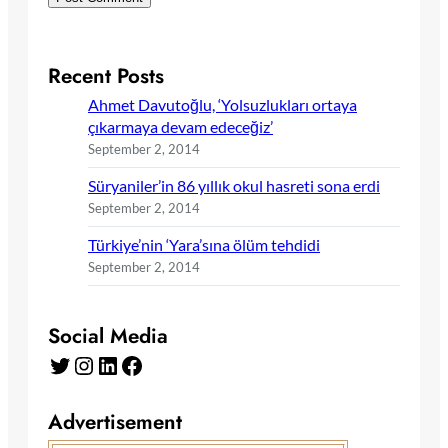
Recent Posts
Ahmet Davutoğlu, ‘Yolsuzlukları ortaya
çıkarmaya devam edeceğiz’
September 2, 2014
Süryaniler’in 86 yıllık okul hasreti sona erdi
September 2, 2014
Türkiye’nin ‘Yara’sına ölüm tehdidi
September 2, 2014
Social Media
Twitter
Instagram
LinkedIn
Facebook
Advertisement