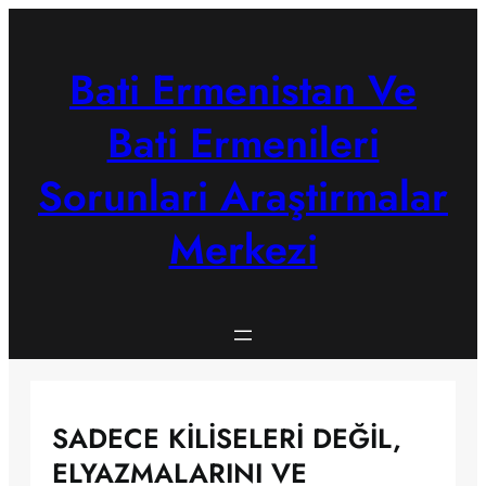
Skip
to
content
Bati Ermenistan Ve
Bati Ermenileri
Sorunlari Araştirmalar
Merkezi
SADECE KİLİSELERİ DEĞİL,
ELYAZMALARINI VE