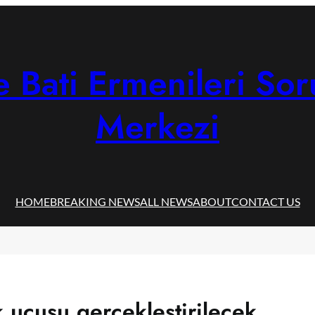
 Bati Ermenileri Sor
Merkezi
HOME
BREAKING NEWS
ALL NEWS
ABOUT
CONTACT US
k uçuşu gerçekleştirilecek