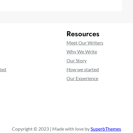
Resources
Meet Our Writers
Why We Write
Our Story
ted
How we started
Our Experience
Copyright © 2023 | Made with love by
SuperbThemes