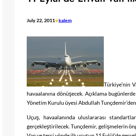
•
July 22, 2011
kalem
Türkiye’nin V
havaalanına dönüşecek. Açıklama bugünlerde 
Yönetim Kurulu üyesi Abdullah Tunçdemir’den 
Uçuş, havaalanında uluslararası standartla
gerçekleştirilecek. Tunçdemir, gelişmelerin ö
Van ve tersi yönde ilk uçuşun 11 Eylül’de gerçek