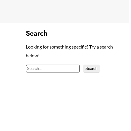
Search
Looking for something specific? Try a search
below!
S
Search
e
a
r
c
h