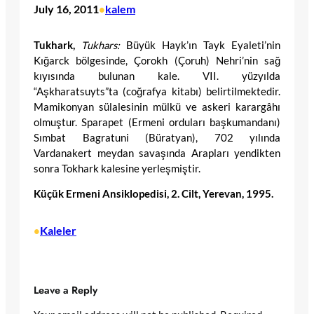
July 16, 2011
kalem
•
Tukhark,
Tukhars:
Büyük Hayk’ın Tayk Eyaleti’nin
Kığarck bölgesinde, Çorokh (Çoruh) Nehri’nin sağ
kıyısında bulunan kale. VII. yüzyılda
“Aşkharatsuyts”ta (coğrafya kitabı) belirtilmektedir.
Mamikonyan sülalesinin mülkü ve askeri karargâhı
olmuştur. Sparapet (Ermeni orduları başkumandanı)
Sımbat Bagratuni (Büratyan), 702 yılında
Vardanakert meydan savaşında Arapları yendikten
sonra Tokhark kalesine yerleşmiştir.
Küçük Ermeni Ansiklopedisi, 2. Cilt, Yerevan, 1995.
Kaleler
•
Leave a Reply