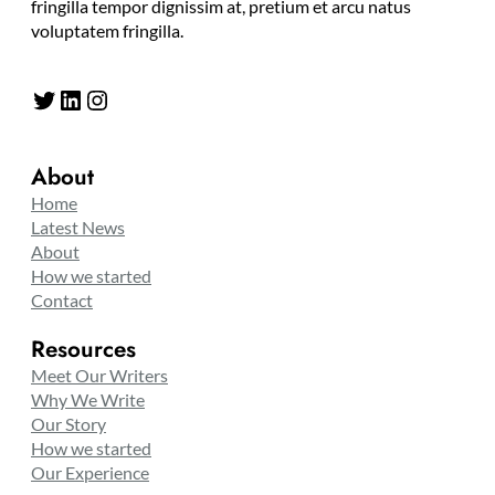
fringilla tempor dignissim at, pretium et arcu natus
voluptatem fringilla.
Twitter
LinkedIn
Instagram
About
Home
Latest News
About
How we started
Contact
Resources
Meet Our Writers
Why We Write
Our Story
How we started
Our Experience