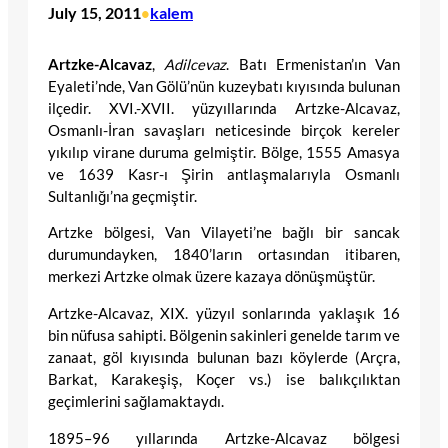
July 15, 2011
kalem
•
Artzke-Alcavaz
,
Adilcevaz
. Batı Ermenistan’ın Van
Eyaleti’nde, Van Gölü’nün kuzeybatı kıyısında bulunan
ilçedir. XVI.-XVII. yüzyıllarında Artzke-Alcavaz,
Osmanlı-İran savaşları neticesinde birçok kereler
yıkılıp virane duruma gelmiştir. Bölge, 1555 Amasya
ve 1639 Kasr-ı Şirin antlaşmalarıyla Osmanlı
Sultanlığı’na geçmiştir.
Artzke bölgesi, Van Vilayeti’ne bağlı bir sancak
durumundayken, 1840’ların ortasından itibaren,
merkezi Artzke olmak üzere kazaya dönüşmüştür.
Artzke-Alcavaz, XIX. yüzyıl sonlarında yaklaşık 16
bin nüfusa sahipti. Bölgenin sakinleri genelde tarım ve
zanaat, göl kıyısında bulunan bazı köylerde (Arçra,
Barkat, Karakeşiş, Koçer vs.) ise balıkçılıktan
geçimlerini sağlamaktaydı.
1895–96 yıllarında Artzke-Alcavaz bölgesi