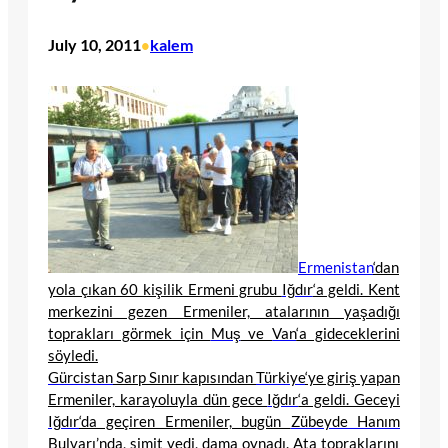
July 10, 2011
kalem
•
Ermenistan
‘dan
yola çıkan 60 kişilik Ermeni grubu
Iğdır
‘a geldi. Kent
merkezini gezen Ermeniler, atalarının yaşadığı
toprakları görmek için
Muş
ve
Van
‘a gideceklerini
söyledi.
Gürcistan
Sarp Sınır kapısından
Türkiye
‘ye giriş yapan
Ermeniler, karayoluyla dün gece
Iğdır
‘a geldi. Geceyi
Iğdır
‘da geçiren Ermeniler, bugün
Zübeyde Hanım
Bulvarı’nda, simit yedi, dama oynadı. Ata topraklarını