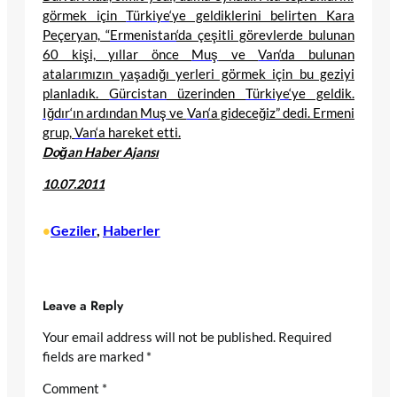
görmek için
Türkiye
‘ye geldiklerini belirten Kara
Peçeryan, “
Ermenistan
‘da çeşitli görevlerde bulunan
60 kişi, yıllar önce
Muş
ve
Van
‘da bulunan
atalarımızın yaşadığı yerleri görmek için bu geziyi
planladık.
Gürcistan
üzerinden
Türkiye
‘ye geldik.
Iğdır
‘ın ardından
Muş
ve
Van
‘a gideceğiz” dedi. Ermeni
grup,
Van
‘a hareket etti.
Doğan Haber Ajansı
10.07.2011
Geziler
, 
Haberler
•
Leave a Reply
Your email address will not be published.
Required
fields are marked
*
Comment
*