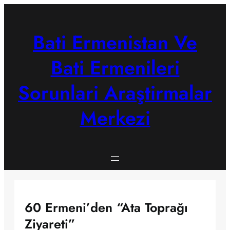
Skip
to
content
Bati Ermenistan Ve
Bati Ermenileri
Sorunlari Araştirmalar
Merkezi
60 Ermeni’den “Ata Toprağı
Ziyareti”