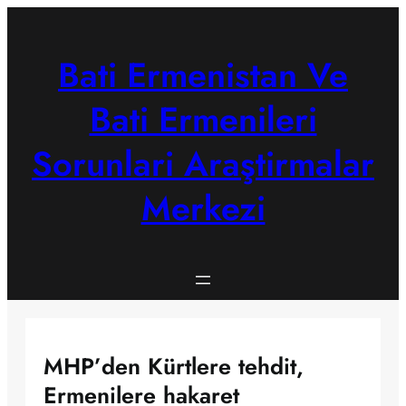
Skip
to
content
Bati Ermenistan Ve
Bati Ermenileri
Sorunlari Araştirmalar
Merkezi
MHP’den Kürtlere tehdit,
Ermenilere hakaret