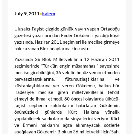
July 9, 2011
kalem
•
Ulusalcı-Faşist çizgide günlük yayın yapan Ortadoğu
gazetesi yazarlarından Ender Gökdemir yazdığı köşe
yazısında, Haziran 2011 seçimleri ile meclise girmeye
hak kazanan Blok adaylarına kin kustu.
Yazısında 36 Blok Milletvekilinin 12 Haziran 2011
seçimlerinde “Türk’ün engin müsamahası” sayesinde
meclise girebildiğini, 36 vekilin henüz yemin etmeden
pervasızlaştıklarına, fütursuzlaştıklarına ve
küstahlaştıklarına yer veren Gökdemir, halkın hür
iradesiyle meclise giren milletvekillerini tehdit
etmeyi de ihmal etmedi. 80 öncesi olaylarda ülkücü-
faşist cephenin saldırılarını hatırlatan Gökdemir,
önümüzdeki günlerde Kürt Halkına yönelik
yapılabilecek saldırıların da sinyallerini veriyor. Kürt
ve Ermeni halklarını ağza alınmayacak sözlerle
aşağılayan Gökdemir Blok’un 36 milletvekili için,”Sahi