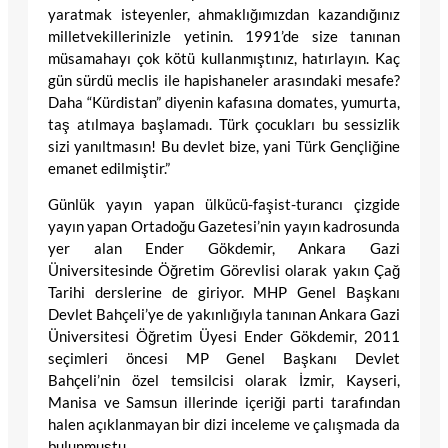
yaratmak isteyenler, ahmaklığımızdan kazandığınız
milletvekillerinizle yetinin. 1991’de size tanınan
müsamahayı çok kötü kullanmıştınız, hatırlayın. Kaç
gün sürdü meclis ile hapishaneler arasındaki mesafe?
Daha “Kürdistan” diyenin kafasına domates, yumurta,
taş atılmaya başlamadı. Türk çocukları bu sessizlik
sizi yanıltmasın! Bu devlet bize, yani Türk Gençliğine
emanet edilmiştir.”
Günlük yayın yapan ülkücü-faşist-turancı çizgide
yayın yapan Ortadoğu Gazetesi’nin yayın kadrosunda
yer alan Ender Gökdemir, Ankara Gazi
Üniversitesinde Öğretim Görevlisi olarak yakın Çağ
Tarihi derslerine de giriyor. MHP Genel Başkanı
Devlet Bahçeli’ye de yakınlığıyla tanınan Ankara Gazi
Üniversitesi Öğretim Üyesi Ender Gökdemir, 2011
seçimleri öncesi MP Genel Başkanı Devlet
Bahçeli’nin özel temsilcisi olarak İzmir, Kayseri,
Manisa ve Samsun illerinde içeriği parti tarafından
halen açıklanmayan bir dizi inceleme ve çalışmada da
bulunmuştu.