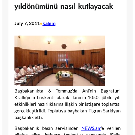
yıldönümünü nasıl kutlayacak
July 7, 2011
kalem
•
Başbakanlıkta 6 Temmuz’da Ani’nin Bagratuni
Krallığının başkenti olarak ilanının 1050. jübile yılı
etkinlikleri hazırlıklarına ilişkin bir istişare toplantısı
gerçekleştirildi. Toplatıya başbakan Tigran Sarkiyan
başkanlık etti.
Başbakanlık basın servisinden
NEWS.am
’e verilen
bilgiye göre; istişare toplantısı esnasında jübile