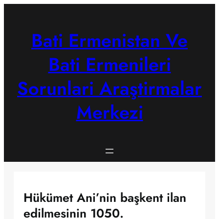
Skip
to
content
Bati Ermenistan Ve
Bati Ermenileri
Sorunlari Araştirmalar
Merkezi
Hükümet Ani’nin başkent ilan
edilmesinin 1050.