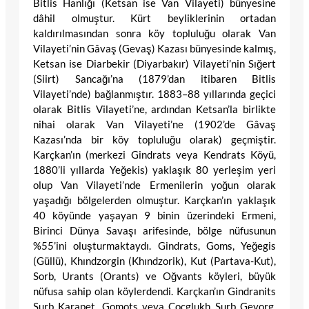
Bitlis Hanlığı (Ketsan ise Van Vilayeti) bünyesine
dâhil olmuştur. Kürt beyliklerinin ortadan
kaldırılmasından sonra köy topluluğu olarak Van
Vilayeti’nin Gâvaş (Gevaş) Kazası bünyesinde kalmış,
Ketsan ise Diarbekir (Diyarbakır) Vilayeti’nin Sığert
(Siirt) Sancağı’na (1879’dan itibaren Bitlis
Vilayeti’nde) bağlanmıştır. 1883–88 yıllarında geçici
olarak Bitlis Vilayeti’ne, ardından Ketsan’la birlikte
nihai olarak Van Vilayeti’ne (1902’de Gâvaş
Kazası’nda bir köy topluluğu olarak) geçmiştir.
Karçkan’ın (merkezi Gindrats veya Kendrats Köyü,
1880’li yıllarda Yeğekis) yaklaşık 80 yerleşim yeri
olup Van Vilayeti’nde Ermenilerin yoğun olarak
yaşadığı bölgelerden olmuştur. Karçkan’ın yaklaşık
40 köyünde yaşayan 9 binin üzerindeki Ermeni,
Birinci Dünya Savaşı arifesinde, bölge nüfusunun
%55’ini oluşturmaktaydı. Gindrats, Goms, Yeğegis
(Güllü), Khındzorgin (Khındzorik), Kut (Partava-Kut),
Sorb, Urants (Orants) ve Oğvants köyleri, büyük
nüfusa sahip olan köylerdendi. Karçkan’ın Gindranits
Surb Karapet, Gomots veya Cocglukh Surb Gevorg,