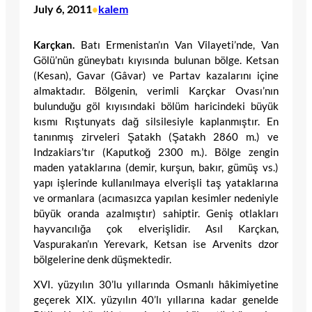
July 6, 2011
kalem
•
Karçkan.
Batı Ermenistan’ın Van Vilayeti’nde, Van
Gölü’nün güneybatı kıyısında bulunan bölge. Ketsan
(Kesan), Gavar (Gâvar) ve Partav kazalarını içine
almaktadır. Bölgenin, verimli Karçkar Ovası’nın
bulunduğu göl kıyısındaki bölüm haricindeki büyük
kısmı Rıştunyats dağ silsilesiyle kaplanmıştır. En
tanınmış zirveleri Şatakh (Şatakh 2860 m.) ve
Indzakiars’tır (Kaputkoğ 2300 m.). Bölge zengin
maden yataklarına (demir, kurşun, bakır, gümüş vs.)
yapı işlerinde kullanılmaya elverişli taş yataklarına
ve ormanlara (acımasızca yapılan kesimler nedeniyle
büyük oranda azalmıştır) sahiptir. Geniş otlakları
hayvancılığa çok elverişlidir. Asıl Karçkan,
Vaspurakan’ın Yerevark, Ketsan ise Arvenits dzor
bölgelerine denk düşmektedir.
XVI. yüzyılın 30’lu yıllarında Osmanlı hâkimiyetine
geçerek XIX. yüzyılın 40’lı yıllarına kadar genelde