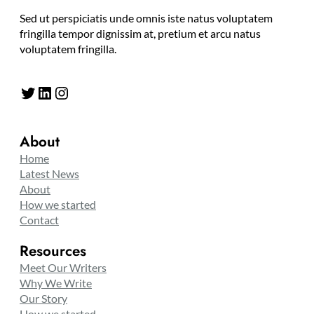
Sed ut perspiciatis unde omnis iste natus voluptatem
fringilla tempor dignissim at, pretium et arcu natus
voluptatem fringilla.
Twitter
LinkedIn
Instagram
About
Home
Latest News
About
How we started
Contact
Resources
Meet Our Writers
Why We Write
Our Story
How we started