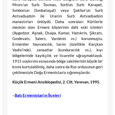
Mrors’un Surb Tovmas, Sorb’un Surb Karapet,
Sımbon’un (Sımbataşat) veya Şakhor’un Surb
Astvadsadsin ile Uran’ın Surb Astvadsadsin
manastırları ünlüydü. Daha sonraları Kürtlerle
meskûn olan Ermeni köylerinin dahi eski isimleri
(Aygedzor, Aşnak, Dsapa, Kamar, Hatskrin, Şikrats,
Gındevats, Salers, Vardenis vs.) korunmuştu.
Ermeniler hayvancılık, tarım (özellikle Karçkan
Vadisi’nde), zanaatlar (kunduracılık vs.), kıyı
bölgelerinde kayıkçılık ve ticaretle uğraşmaktaydı.
1915 soykırımı esnasında bölge sakinlerinin büyük bir
kısmı kurtulabilmiş, daha sonra da Rus ordusunun geri
çekilmesiyle Doğu Ermenistan’a sığınmışlardır.
Küçük Ermeni Ansiklopedisi, 2. Cilt, Yerevan, 1995.
Batı Ermenistan’ın İlçeleri
•