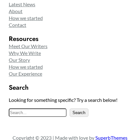
Latest News
About
How we started
Contact
Resources
Meet Our Writers
Why We Write
Our Story
How we started
Our Experience
Search
Looking for something specific? Try a search below!
S
Search
e
a
r
Copyright © 2023 | Made with love by
SuperbThemes
c