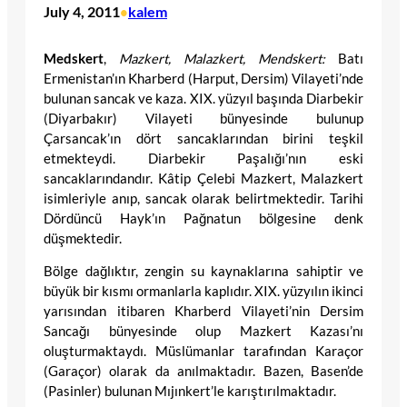
July 4, 2011
kalem
•
Medskert
,
Mazkert, Malazkert, Mendskert:
Batı
Ermenistan’ın Kharberd (Harput, Dersim) Vilayeti’nde
bulunan sancak ve kaza. XIX. yüzyıl başında Diarbekir
(Diyarbakır) Vilayeti bünyesinde bulunup
Çarsancak’ın dört sancaklarından birini teşkil
etmekteydi. Diarbekir Paşalığı’nın eski
sancaklarındandır. Kâtip Çelebi Mazkert, Malazkert
isimleriyle anıp, sancak olarak belirtmektedir. Tarihi
Dördüncü Hayk’ın Pağnatun bölgesine denk
düşmektedir.
Bölge dağlıktır, zengin su kaynaklarına sahiptir ve
büyük bir kısmı ormanlarla kaplıdır. XIX. yüzyılın ikinci
yarısından itibaren Kharberd Vilayeti’nin Dersim
Sancağı bünyesinde olup Mazkert Kazası’nı
oluşturmaktaydı. Müslümanlar tarafından Karaçor
(Garaçor) olarak da anılmaktadır. Bazen, Basen’de
(Pasinler) bulunan Mıjınkert’le karıştırılmaktadır.