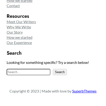
How we started
Contact
Resources
Meet Our Writers
Why We Write
Our Story
How we started
Our Experience
Search
Looking for something specific? Try a search below!
S
Search
e
a
r
Copyright © 2023 | Made with love by
SuperbThemes
c
h