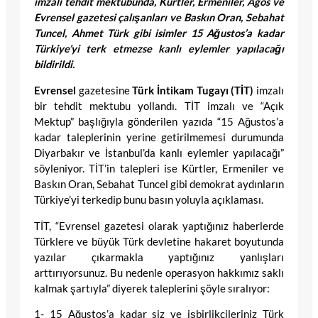
imzalı tehdit mektubunda, Kürtler, Ermeniler, Agos ve
Evrensel gazetesi çalışanları ve Baskın Oran, Sebahat
Tuncel, Ahmet Türk gibi isimler 15 Ağustos’a kadar
Türkiye’yi terk etmezse kanlı eylemler yapılacağı
bildirildi.
Evrensel
gazetesine
Türk İntikam Tugayı (TİT)
imzalı
bir tehdit mektubu yollandı. TİT imzalı ve “Açık
Mektup” başlığıyla gönderilen yazıda “15 Ağustos’a
kadar taleplerinin yerine getirilmemesi durumunda
Diyarbakır ve İstanbul’da kanlı eylemler yapılacağı”
söyleniyor. TİT’in talepleri ise Kürtler, Ermeniler ve
Baskın Oran, Sebahat Tuncel gibi demokrat aydınların
Türkiye’yi terkedip bunu basın yoluyla açıklaması.
TİT, “Evrensel gazetesi olarak yaptığınız haberlerde
Türklere ve büyük Türk devletine hakaret boyutunda
yazılar çıkarmakla yaptığınız yanlışları
arttırıyorsunuz. Bu nedenle operasyon hakkımız saklı
kalmak şartıyla” diyerek taleplerini şöyle sıralıyor:
1- 15 Ağustos’a kadar siz ve işbirlikçileriniz Türk