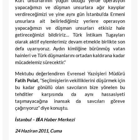
Kürt unsurlarının yoğun olduğu yerde operasyon
yapacağımızı ve düşman unsurlara ağır kayıplar
verdireceğimizi ve yine aynı gün İstanbul’da Ermeni
unsurlara ait belirlediğimiz yerlere operasyon
yapacağımızı ve düşman unsurları etkisiz hale
getireceğimizi bildiririz… Türk İntikam Tugayları
olarak aktif eylemlerimiz devam etmekle birlikte son
defa uyarıyoruz. Aydın kimliğine bürünmüş vatan
hainleri ve Türk düşmanlarını ortadan kaldırana kadar
mücadelemiz sürecektir.”
Mektubu değerlendiren Evrensel Yazıişleri Müdürü
Fatih Polat
, “Seçilmişlerin vekilliklerini düşürmek için
bu kadar gönüllü olan savcıların bize yönelen bu
tehditler karşısında da aynı hassasiyeti
taşımayacağına inansak da savcıları göreve
çağırıyoruz” diye konuştu.
İstanbul – BİA Haber Merkezi
24 Haziran 2011, Cuma