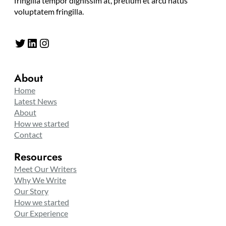
fringilla tempor dignissim at, pretium et arcu natus
voluptatem fringilla.
Twitter
LinkedIn
Instagram
About
Home
Latest News
About
How we started
Contact
Resources
Meet Our Writers
Why We Write
Our Story
How we started
Our Experience