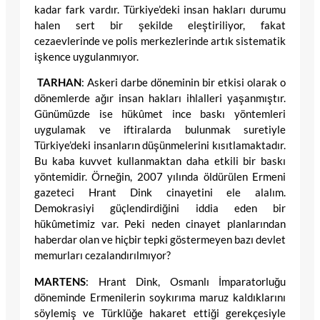
kadar fark vardır. Türkiye’deki insan hakları durumu
halen sert bir şekilde eleştiriliyor, fakat
cezaevlerinde ve polis merkezlerinde artık sistematik
işkence uygulanmıyor.
TARHAN
: Askeri darbe döneminin bir etkisi olarak o
dönemlerde ağır insan hakları ihlalleri yaşanmıştır.
Günümüzde ise hükûmet ince baskı yöntemleri
uygulamak ve iftiralarda bulunmak suretiyle
Türkiye’deki insanların düşünmelerini kısıtlamaktadır.
Bu kaba kuvvet kullanmaktan daha etkili bir baskı
yöntemidir. Örneğin, 2007 yılında öldürülen Ermeni
gazeteci Hrant Dink cinayetini ele alalım.
Demokrasiyi güçlendirdiğini iddia eden bir
hükûmetimiz var. Peki neden cinayet planlarından
haberdar olan ve hiçbir tepki göstermeyen bazı devlet
memurları cezalandırılmıyor?
MARTENS
: Hrant Dink, Osmanlı İmparatorluğu
döneminde Ermenilerin soykırıma maruz kaldıklarını
söylemiş ve Türklüğe hakaret ettiği gerekçesiyle