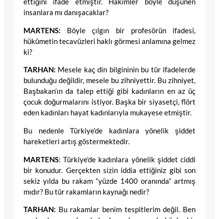
ettiğini ifade etmiştir. Hakimler böyle düşünen
insanlara mı danışacaklar?
MARTENS
:
Böyle çılgın bir profesörün ifadesi,
hükûmetin tecavüzleri haklı görmesi anlamına gelmez
ki?
TARHAN
:
Mesele kaç din bilgininin bu tür ifadelerde
bulunduğu değildir, mesele bu zihniyettir. Bu zihniyet,
Başbakan’ın da talep ettiği gibi kadınların en az üç
çocuk doğurmalarını istiyor. Başka bir siyasetçi, flört
eden kadınları hayat kadınlarıyla mukayese etmiştir.
Bu nedenle Türkiye’de kadınlara yönelik şiddet
hareketleri artış göstermektedir.
MARTENS
: Türkiye’de kadınlara yönelik şiddet ciddi
bir konudur. Gerçekten sizin iddia ettiğiniz gibi son
sekiz yılda bu rakam “yüzde 1400 oranında” artmış
mıdır? Bu tür rakamların kaynağı nedir?
TARHAN
:
Bu rakamlar benim tespitlerim değil. Ben