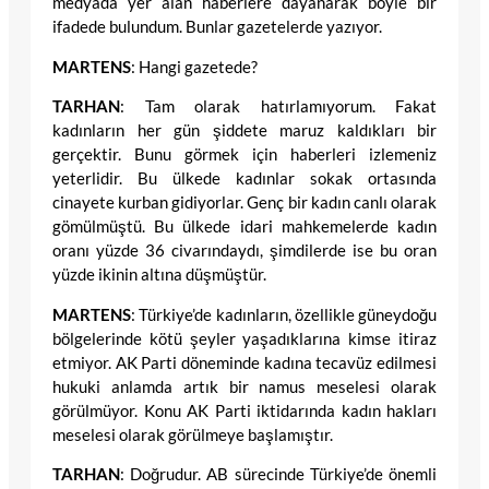
medyada yer alan haberlere dayanarak böyle bir
ifadede bulundum. Bunlar gazetelerde yazıyor.
MARTENS
: Hangi gazetede?
TARHAN
: Tam olarak hatırlamıyorum. Fakat
kadınların her gün şiddete maruz kaldıkları bir
gerçektir. Bunu görmek için haberleri izlemeniz
yeterlidir. Bu ülkede kadınlar sokak ortasında
cinayete kurban gidiyorlar. Genç bir kadın canlı olarak
gömülmüştü. Bu ülkede idari mahkemelerde kadın
oranı yüzde 36 civarındaydı, şimdilerde ise bu oran
yüzde ikinin altına düşmüştür.
MARTENS
: Türkiye’de kadınların, özellikle güneydoğu
bölgelerinde kötü şeyler yaşadıklarına kimse itiraz
etmiyor. AK Parti döneminde kadına tecavüz edilmesi
hukuki anlamda artık bir namus meselesi olarak
görülmüyor. Konu AK Parti iktidarında kadın hakları
meselesi olarak görülmeye başlamıştır.
TARHAN
: Doğrudur. AB sürecinde Türkiye’de önemli