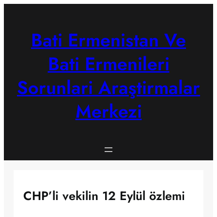
Skip
to
content
Bati Ermenistan Ve
Bati Ermenileri
Sorunlari Araştirmalar
Merkezi
CHP’li vekilin 12 Eylül özlemi