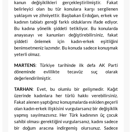
kanun değişiklikleri gerçekleştirilmiştir. Fakat
belirleyici olan bu tür konulara karşı sergilenen
yaklaşım ve zihniyettir. Başbakan Erdoğan, erkek ve
kadının tabiatı gereği farklı olduklarını ifade ediyor.
Bu kadına yönelik şiddeti tetikliyor. Bu konularda
anayasayı ve kanunları değiştirebilirsiniz, fakat
şiddeti önlemek için kadın-erkek eşitliğini
benimsetmeniz lazımdır. Bu konuda sadece konuşmak
yeterli olmaz.
MARTENS
: Türkiye tarihinde ilk defa AK Parti
döneminde evlilikte tecavüz suç olarak
değerlendirilmiştir.
TARHAN
: Evet, bu olumlu bir gelişmedir. Kağıt
üzerinde kadınlara her türlü hakkı verebilirsiniz.
Fakat alenen yaptığınız konuşmalarda eskiden geçerli
olan kadın-erkek ilişkisini vurgularsanız bir değişiklik
yapmış sayılmazsınız. Her Türk kadınının üç çocuk
sahibi olması gerektiğini vurgularsanız, kadını sadece
bir doğum aracına indirgemiş olursunuz. Sadece