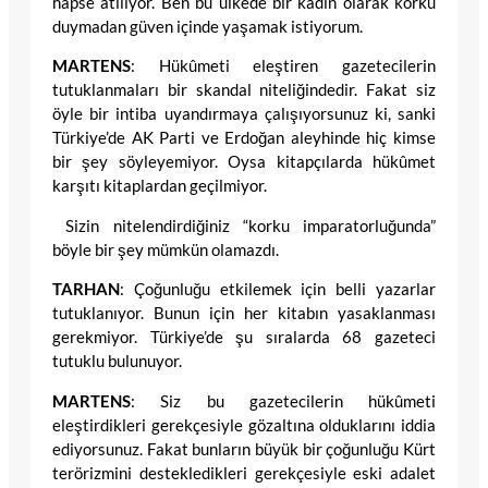
hapse atılıyor. Ben bu ülkede bir kadın olarak korku
duymadan güven içinde yaşamak istiyorum.
MARTENS
: Hükûmeti eleştiren gazetecilerin
tutuklanmaları bir skandal niteliğindedir. Fakat siz
öyle bir intiba uyandırmaya çalışıyorsunuz ki, sanki
Türkiye’de AK Parti ve Erdoğan aleyhinde hiç kimse
bir şey söyleyemiyor. Oysa kitapçılarda hükûmet
karşıtı kitaplardan geçilmiyor.
Sizin nitelendirdiğiniz “korku imparatorluğunda”
böyle bir şey mümkün olamazdı.
TARHAN
: Çoğunluğu etkilemek için belli yazarlar
tutuklanıyor. Bunun için her kitabın yasaklanması
gerekmiyor. Türkiye’de şu sıralarda 68 gazeteci
tutuklu bulunuyor.
MARTENS
: Siz bu gazetecilerin hükûmeti
eleştirdikleri gerekçesiyle gözaltına olduklarını iddia
ediyorsunuz. Fakat bunların büyük bir çoğunluğu Kürt
terörizmini destekledikleri gerekçesiyle eski adalet