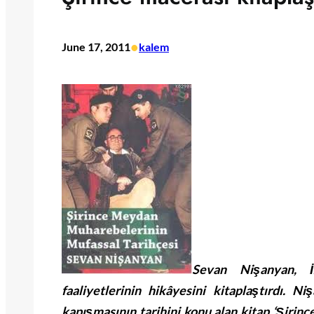
•
June 17, 2011
kalem
Sevan Nişanyan, İz
faaliyetlerinin hikâyesini kitaplaştırdı. N
kapışmasının tarihini konu alan kitap ‘Şiri