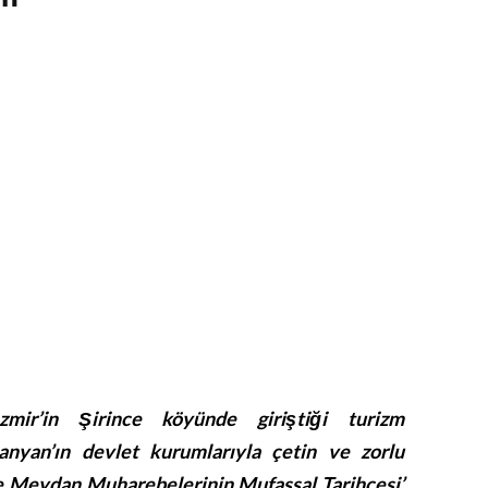
mir’in Şirince köyünde giriştiği turizm
işanyan’ın devlet kurumlarıyla çetin ve zorlu
nce Meydan Muharebelerinin Mufassal Tarihçesi’