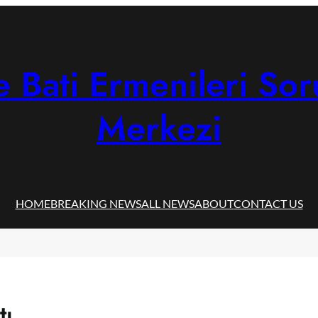
 Bati Ermenileri Sor
Merkezi
HOME
BREAKING NEWS
ALL NEWS
ABOUT
CONTACT US
tı