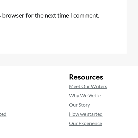
s browser for the next time I comment.
Resources
Meet Our Writers
Why We Write
Our Story
ted
How we started
Our Experience