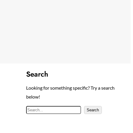
Search
Looking for something specific? Try a search
below!
S
Search
e
a